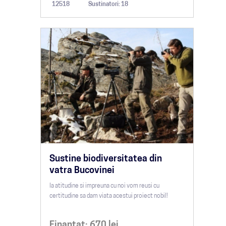
12518
Sustinatori: 18
Sustine biodiversitatea din
vatra Bucovinei
Ia atitudine si impreuna cu noi vom reusi cu
certitudine sa dam viata acestui proiect nobil!
Finantat:
670
lei