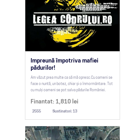
Impreună împotriva mafiei
pădurilor!
Am văzut prea multe ca să mă opresc.Cu oameni se
face o nuntă, un botez, chiar și o înmormântare. Tot
cu mulți oameni se pot salva pădurile României.
Finantat:
1,810
lei
2555
Sustinatori: 13