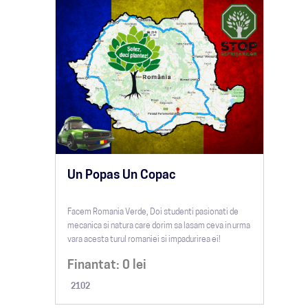
Un Popas Un Copac
Facem Romania Verde, Doi studenti pasionati de
mecanica si natura care dorim sa lasam ceva in urma
vara acesta turul romaniei si impadurirea ei!
Finantat:
0
lei
2102