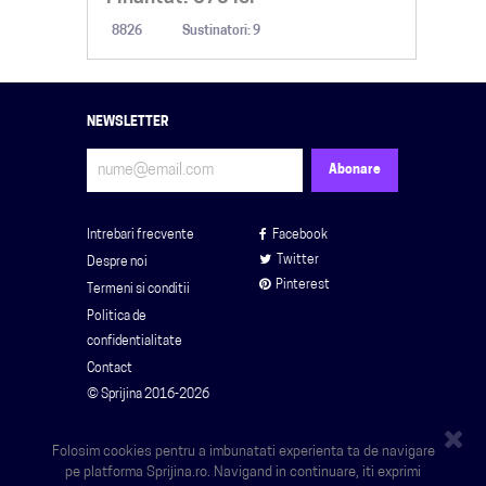
8826
Sustinatori: 9
NEWSLETTER
Intrebari frecvente
Facebook
Twitter
Despre noi
Pinterest
Termeni si conditii
Politica de
confidentialitate
Contact
© Sprijina 2016-2026
Folosim cookies pentru a imbunatati experienta ta de navigare
pe platforma Sprijina.ro. Navigand in continuare, iti exprimi