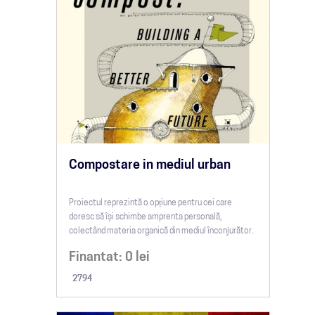
Compostare in mediul urban
Proiectul reprezintă o opțiune pentru cei care
doresc să își schimbe amprenta personală,
colectând materia organică din mediul înconjurător.
Finantat:
0
lei
2794