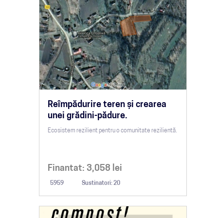
Reîmpădurire teren și crearea
unei grădini-pădure.
Ecosistem rezilient pentru o comunitate rezilientă.
Finantat:
3,058
lei
5959
Sustinatori: 20