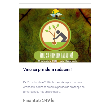
Vino să prindem rădăcini!
Pe 29 octombrie 2016, la 9 km de Iași, in comuna
Aroneanu, dorim să creăm o perdea de protecție pe
un versant cu risc de alunecare.
Finantat:
349
lei