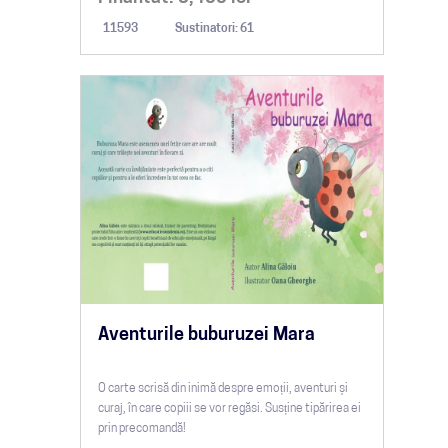
11593
Sustinatori: 61
Aventurile buburuzei Mara
O carte scrisă din inimă despre emoții, aventuri și
curaj, în care copiii se vor regăsi. Susține tipărirea ei
prin precomandă!