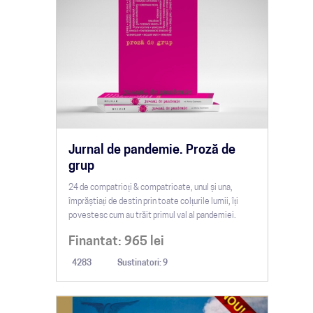
Jurnal de pandemie. Proză de
grup
24 de compatrioți & compatrioate, unul și una,
împrăștiați de destin prin toate colțurile lumii, îți
povestesc cum au trăit primul val al pandemiei.
Finantat:
965
lei
4283
Sustinatori: 9