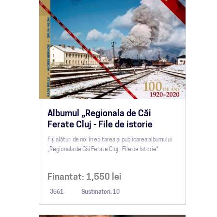
Albumul „Regionala de Căi
Ferate Cluj - File de istorie
Fiți alături de noi în editarea și publicarea albumului
„Regionala de Căi Ferate Cluj - File de Istorie”
Finantat:
1,550
lei
3561
Sustinatori: 10