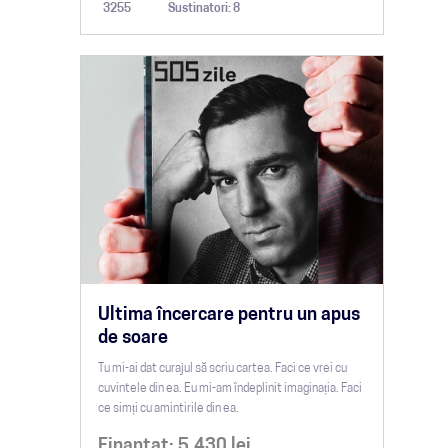
3255
Sustinatori: 8
Ultima încercare pentru un apus
de soare
Tu mi-ai dat curajul să scriu cartea. Faci ce vrei cu
cuvintele din ea. Eu mi-am îndeplinit imaginația. Faci
ce simți cu amintirile din ea.
Finantat:
5,430
lei