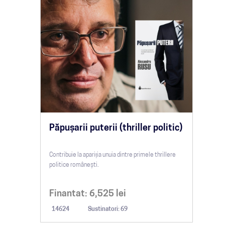
Păpușarii puterii (thriller politic)
Contribuie la apariția unuia dintre primele thrillere
politice românești.
Finantat:
6,525
lei
14624
Sustinatori: 69