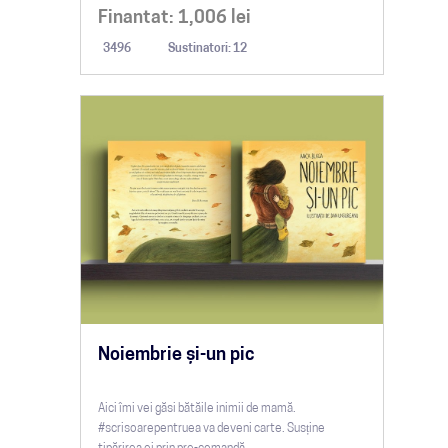
Finantat:
1,006
lei
3496
Sustinatori: 12
Noiembrie și-un pic
Aici îmi vei găsi bătăile inimii de mamă.
#scrisoarepentruea va deveni carte. Susține