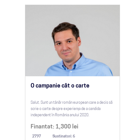
O campanie cât o carte
Salut. Sunt un tânăr român european care a decis să
scrie o carte despre experiența de a candida
independent în România anului 2020.
Finantat:
1,300
lei
2797
Sustinatori: 6