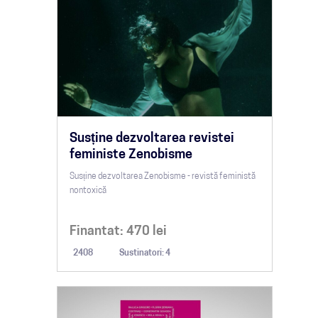
Susține dezvoltarea revistei
feministe Zenobisme
Susține dezvoltarea Zenobisme - revistă feministă
nontoxică
Finantat:
470
lei
2408
Sustinatori: 4