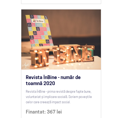
Revista ÎnBine - număr de
toamnă 2020
Revista ÎnBine - prima revistă despre fapte bune,
voluntariat și implicare socială. Scriem poveștile
celor care creează impact social.
Finantat:
367
lei