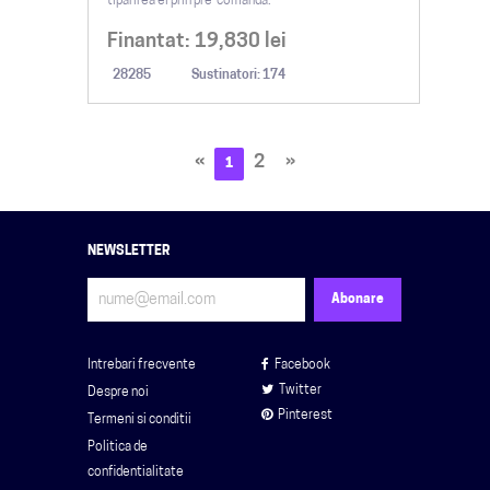
tipărirea ei prin pre-comandă.
Finantat:
19,830
lei
28285
Sustinatori: 174
«
2
»
1
NEWSLETTER
Intrebari frecvente
Facebook
Twitter
Despre noi
Pinterest
Termeni si conditii
Politica de
confidentialitate