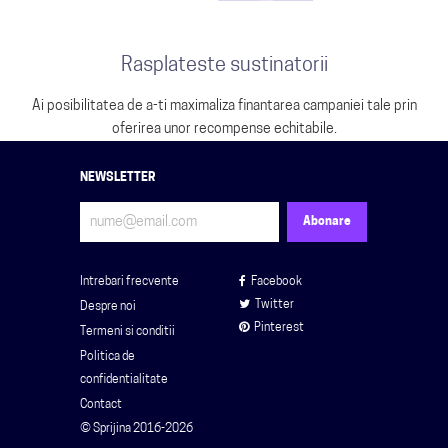
Rasplateste sustinatorii
Ai posibilitatea de a-ti maximaliza finantarea campaniei tale prin
oferirea unor recompense echitabile.
NEWSLETTER
Intrebari frecvente
Facebook
Twitter
Despre noi
Pinterest
Termeni si conditii
Politica de
confidentialitate
Contact
© Sprijina 2016-2026