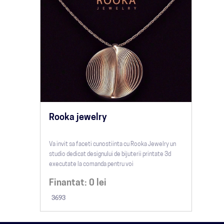
Rooka jewelry
Va invit sa faceti cunostiinta cu Rooka Jewelry un
studio dedicat designului de bijuterii printate 3d
executate la comanda pentru voi
Finantat:
0
lei
3693