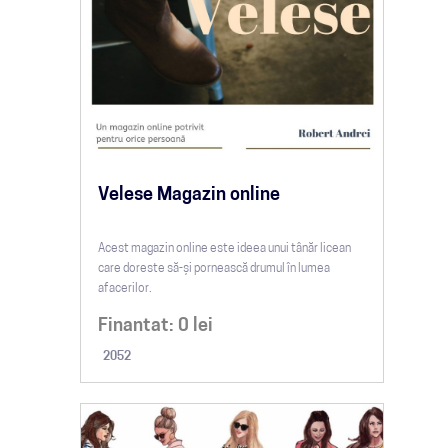
Velese Magazin online
Acest magazin online este ideea unui tânăr licean
care doreste să-și pornească drumul în lumea
afacerilor.
Finantat:
0
lei
2052