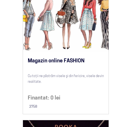
Magazin online FASHION
Cu toţii ne păstrăm visele şi din fericire, visele devin
realitate.
Finantat:
0
lei
2758