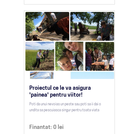
Proiectul ce le va asigura
'painea' pentru viitor!
Poti da unui nevoias un peste sau poti sa ii dai o
undita sa pescuiasca singur pentru toata viata
Finantat:
0
lei