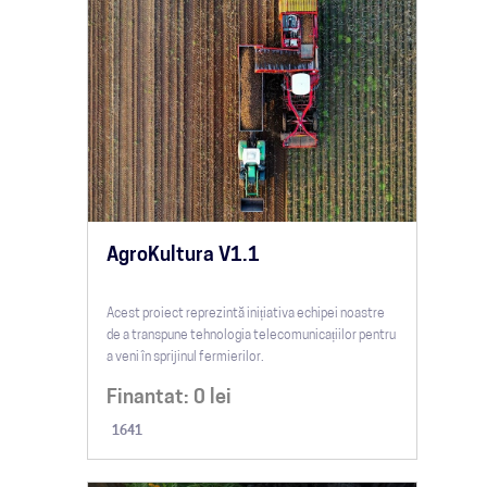
AgroKultura V1.1
Acest proiect reprezintă inițiativa echipei noastre
de a transpune tehnologia telecomunicațiilor pentru
a veni în sprijinul fermierilor.
Finantat:
0
lei
1641