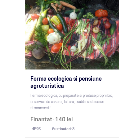
Ferma ecologica si pensiune
agroturistica
Ferma ecologica, cu preparate si produse proprii bio,
si servicii de cazare , la tara, traditii si obiceiuri
stramosesti!
Finantat:
140
lei
4595
Sustinatori: 3