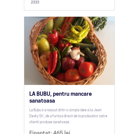
2333
LA BUBU, pentru mancare
sanatoasa
La Bubu s-a nascut dintr-o simpla idee a lui Jean
Dedry Srl , de a furniza direct de la producator catre
clienti produse sanatoase .
Finantat:
465
lei