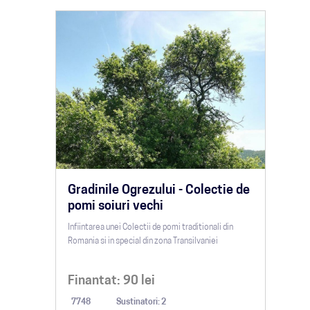
Gradinile Ogrezului - Colectie de
pomi soiuri vechi
Infiintarea unei Colectii de pomi traditionali din
Romania si in special din zona Transilvaniei
Finantat:
90
lei
7748
Sustinatori: 2