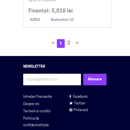
sprijin si implicare!
Finantat:
5,016
lei
42850
Sustinatori: 62
«
2
»
1
NEWSLETTER
Intrebari frecvente
Facebook
Twitter
Despre noi
Pinterest
Termeni si conditii
Politica de
confidentialitate