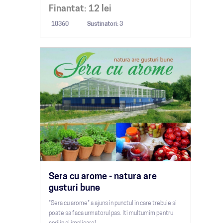
Finantat:
12
lei
10360
Sustinatori: 3
Sera cu arome - natura are
gusturi bune
"Sera cu arome" a ajuns in punctul in care trebuie si
poate sa faca urmatorul pas. Iti multumim pentru