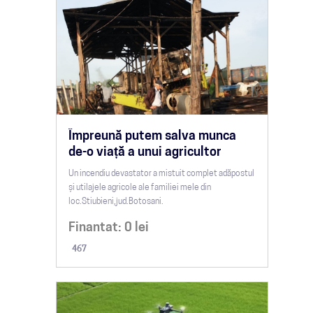
Împreună putem salva munca
de-o viață a unui agricultor
Un incendiu devastator a mistuit complet adăpostul
și utilajele agricole ale familiei mele din
loc.Stiubieni,jud.Botosani.
Finantat:
0
lei
467