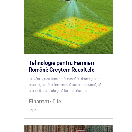
Tehnologie pentru Fermierii
Români: Creștem Recoltele
Inovăm agricultura românească cu drone și date
precise, ajutând fermierii să economisească, să
crească recoltele și să fie mai eficienți.
Finantat:
0
lei
454