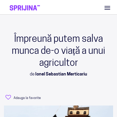
Toggl
naviga
Împreună putem salva
munca de-o viață a unui
agricultor
de
Ionel Sebastian Merticariu
Adauga la favorite