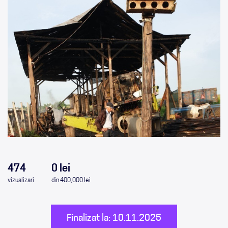
0
0
0
0
474
0 lei
vizualizari
din 400,000 lei
Finalizat la: 10.11.2025