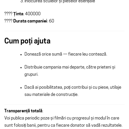
Înlocuirea sculelor și pieselor esențiale
????
Ținta
: 400000
????
Durata campaniei
: 60
Cum poți ajuta
Donează orice sumă — fiecare leu contează.
Distribuie campania mai departe, către prieteni și
grupuri.
Dacă ai posibilitatea, poți contribui și cu piese, utilaje
sau materiale de construcție.
Transparență totală
:
Voi publica periodic poze și filmări cu progresul și modul în care
sunt folosiți banii, pentru ca fiecare donator să vadă rezultatele.