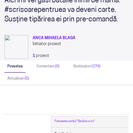
Aici îmi vei găsi bătăile inimii de mamă.
#scrisoarepentruea va deveni carte.
Susține tipărirea ei prin pre-comandă.
ANCA MIHAELA BLAGA
Initiator proiect
1
proiect
Povestea
Comentarii
(0)
Sustinatori
(174)
Actualizari
(5)