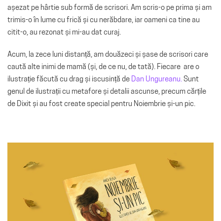
așezat pe hârtie sub formă de scrisori. Am scris-o pe prima și am
trimis-o în lume cu frică și cu nerăbdare, iar oameni ca tine au
citit-o, au rezonat și mi-au dat curaj.
Acum, la zece luni distanță, am douăzeci și șase de scrisori care
caută alte inimi de mamă (și, de ce nu, de tată). Fiecare are o
ilustrație făcută cu drag și iscusință de
Dan Ungureanu.
Sunt
genul de ilustrații cu metafore și detalii ascunse, precum cărțile
de Dixit și au fost create special pentru Noiembrie și-un pic.