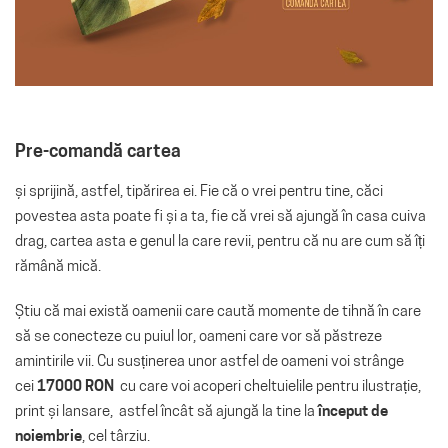
Pre-comandă cartea
și sprijină, astfel, tipărirea ei. Fie că o vrei pentru tine, căci
povestea asta poate fi și a ta, fie că vrei să ajungă în casa cuiva
drag, cartea asta e genul la care revii, pentru că nu are cum să îți
rămână mică.
Știu că mai există oamenii care caută momente de tihnă în care
să se conecteze cu puiul lor, oameni care vor să păstreze
amintirile vii. Cu susținerea unor astfel de oameni voi strânge
cei
17000
RON
cu care voi acoperi cheltuielile pentru ilustrație,
print și lansare, astfel încât să ajungă la tine la
început de
noiembrie
, cel târziu.