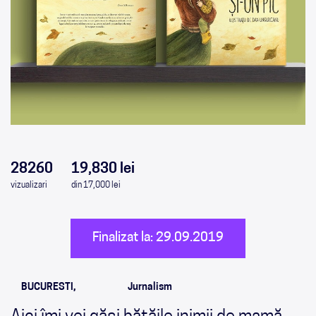
0
0
0
0
28260
19,830 lei
vizualizari
din 17,000 lei
Finalizat la: 29.09.2019
BUCURESTI,
Jurnalism