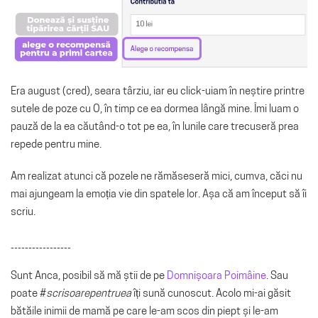
Era august (cred), seara târziu, iar eu click-uiam în neștire printre
sutele de poze cu O, în timp ce ea dormea lângă mine. Îmi luam o
pauză de la ea căutând-o tot pe ea, în lunile care trecuseră prea
repede pentru mine.
Am realizat atunci că pozele ne rămăseseră mici, cumva, căci nu
mai ajungeam la emoția vie din spatele lor. Așa că am început să îi
scriu.
_________________
Sunt Anca, posibil să mă știi de pe
Domnișoara Poimâine
. Sau
poate #
scrisoarepentruea
îți sună cunoscut. Acolo mi-ai găsit
bătăile inimii de mamă pe care le-am scos din piept și le-am