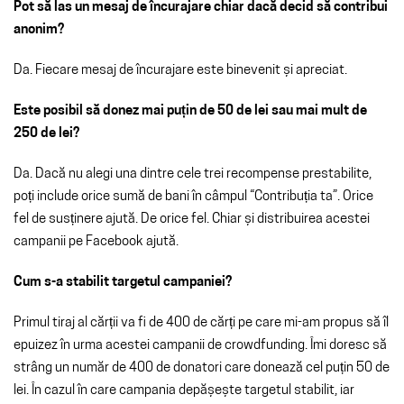
Pot să las un mesaj de încurajare chiar dacă decid să contribui
anonim?
Da. Fiecare mesaj de încurajare este binevenit și apreciat.
Este posibil să donez mai puțin de 50 de lei sau mai mult de
250 de lei?
Da. Dacă nu alegi una dintre cele trei recompense prestabilite,
poți include orice sumă de bani în câmpul “Contribuția ta”. Orice
fel de susținere ajută. De orice fel. Chiar și distribuirea acestei
campanii pe Facebook ajută.
Cum s-a stabilit targetul campaniei?
Primul tiraj al cărții va fi de 400 de cărți pe care mi-am propus să îl
epuizez în urma acestei campanii de crowdfunding. Îmi doresc să
strâng un număr de 400 de donatori care donează cel puțin 50 de
lei. În cazul în care campania depășește targetul stabilit, iar