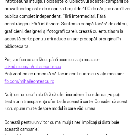
întotdeauna intuiția. Folosește-o! Obiectivul acestei campanii de
crowdfunding este de a epuiza tirajul de 400 de cărți pe care îl voi
publica complet independent. Fără intermediari. Fără
constrângeri. Fără întârziere. Suntem o echipă tânără de editori,
graficieni, designeri și fotografi care lucrează cu entuziasm la
această carte pentru a-ți aduce un aer proaspăt și original în
biblioteca ta.
Poți verifica ce am făcut până acum cu viața mea aici:
linkedin.com/in/mihaileontescu
Poți verifica ce urmează să fac în continuare cu viața mea aici:
fb.com/mihaileontescu.ro
Nu îți cer un cec în alb fără să ofer încredere. Încrederea ți-o poți
testa prin transparența oferită de această carte. Consider că acest
lucru spune multe despre modul în care văd lumea.
Donează pentru un viitor cu mai mulți tineri implicați și distribuie
această campanie!