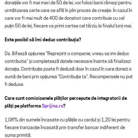
donațiile vor fi mai mari de 50 de lei, voi folosi banii rămași pentru
următoarea carte care se află în plin proces de creație. Î
n cazul în
care vor fi mai mult de 400 de donatori care contribuie cu cel
puțin 50 de lei, fiecare va primi cartea cel târziu la finalul lunii mai.
Este posibil să îmi deduc contribuția?
Da. Bifează opțiunea “Reprezint o companie, vreau sa imi deduc
contributia” și completează datele necesare înainte să finalizezi
donația. Contribuția poate fi dedusă doar în cazul în care donezi o
sumă de bani prin opțiunea “Contribuția ta”. Recompensele nu pot
fi deduse.
Care sunt comisioanele plăților percepute de integratorii de
plăți pe platforma
Sprijina.ro
?
1,08% din sumele încasate cu plățile cu cardul și 1,20 lei pentru
fiecare tranzacție încasată prin transfer bancar indiferent de
suma primită.