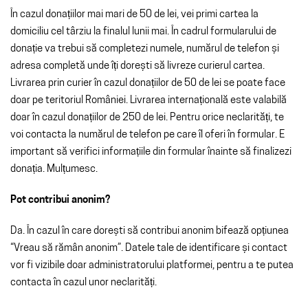
În cazul donațiilor mai mari de 50 de lei, vei primi cartea la
domiciliu cel târziu la finalul lunii mai. În cadrul formularului de
donație va trebui să completezi numele, numărul de telefon și
adresa completă unde îți dorești să livreze curierul cartea.
Livrarea prin curier în cazul donațiilor de 50 de lei se poate face
doar pe teritoriul României. Livrarea internațională este valabilă
doar în cazul donațiilor de 250 de lei. Pentru orice neclarități, te
voi contacta la numărul de telefon pe care îl oferi în formular. E
important să verifici informațiile din formular înainte să finalizezi
donația. Mulțumesc.
Pot contribui anonim?
Da. În cazul în care dorești să contribui anonim bifează opțiunea
“Vreau să rămân anonim”. Datele tale de identificare și contact
vor fi vizibile doar administratorului platformei, pentru a te putea
contacta în cazul unor neclarități.