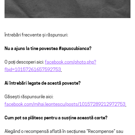
Întrebări frecvente și răspunsuri:
Nu a ajuns la tine povestea #apuscubianca?
O poți descoperi aici:
facebook.com/photo.php?
fbid=10157261657592753
Ai întrebări legate de acestă poveste?
Găsești răspunsurile aici:
facebook.com/mihai.leontescu/posts/10157289212972753
Cum pot sa plătesc pentru a susține această carte?
Alegând o recompensă aflată în secțiunea “Recompense“ sau