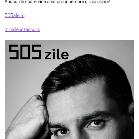
Apusul de soare vine doar prin încercare și încurajare!
505zile.ro
mihaileontescu.ro