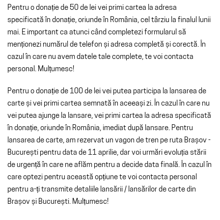
Pentru o donație de 50 de lei vei primi cartea la adresa
specificată în donație, oriunde în România, cel târziu la finalul lunii
mai. E important ca atunci când completezi formularul să
menționezi numărul de telefon și adresa completă și corectă. În
cazul în care nu avem datele tale complete, te voi contacta
personal.
Mulțumesc!
Pentru o donație de 100 de lei vei putea participa la lansarea de
carte și vei primi cartea semnată în aceeași zi. În cazul în care nu
vei putea ajunge la lansare, vei primi cartea la adresa specificată
în donație, oriunde în România, imediat după lansare. Pentru
lansarea de carte, am rezervat un vagon de tren pe ruta Brașov -
București pentru data de 11 aprilie, dar voi urmări evoluția stării
de urgență în care ne aflăm pentru a decide data finală. În cazul în
care optezi pentru această opțiune te voi contacta personal
pentru a-ți transmite detaliile lansării / lansărilor de carte din
Brașov și București. Mulțumesc!