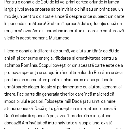
Pentru o donație de 250 de lei vei primi cartea oriunde în lumea
largă și voi avea onoarea să te invit la o cină sau un prânz sau un
mic dejun pentru o discuție sinceră despre orice subiect din carte
în perioada următoare! Stabilim împreună data și locația după ce
reușim să evadăm din carantina incertitudinii care ne capturează
viețile în acest moment. Mulțumesc!
Fiecare donație, indiferent de sumă, va ajuta un tânăr de 30 de
ani să-și consume energia, răbdarea și creativitatea pentru a
schimba România. Scopul poveștilor din această carte este de a
promova speranța și curajul în rândul tinerilor din România și de a
produce un momentum pentru schimbarea clasei politice la
următoarele alegeri locale și parlamentare cu ajutorul generației
tinere. Fac parte din generația tinerilor care încă mai cred că
imposibilulul e posibil. Folosește-mă! Dacă și tu simți ca mine,
atunci donează. Dacă și tu gândești ca mine, atunci donează.
Dacă intuiția îți spune că poți avea încredere în mine, atunci
donează! Am învățat că între naivitate și suspiciune, există