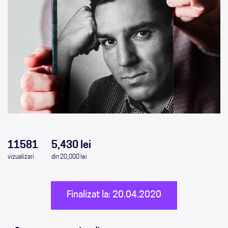
0
0
0
0
11581
5,430 lei
vizualizari
din 20,000 lei
Finalizat la: 20.04.2020