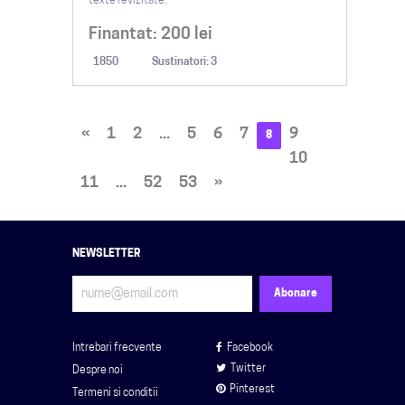
texte revizitate.
Finantat:
200
lei
1850
Sustinatori: 3
«
1
2
...
5
6
7
9
8
10
11
...
52
53
»
NEWSLETTER
Intrebari frecvente
Facebook
Twitter
Despre noi
Pinterest
Termeni si conditii