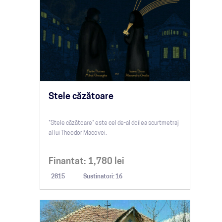
Stele căzătoare
"Stele căzătoare" este cel de-al doilea scurtmetraj
al lui Theodor Macovei.
Finantat:
1,780
lei
2815
Sustinatori: 16