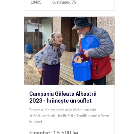
10435
Sustinatori: 75
Campania Găleata Albastră
2023 - hrănește un suflet
Ducem alimente acolo unde cărările nu sunt
străbătute de alții, la bătrânii și familiile care trăiesc
în lipsuri.
Finantat:
15,500
lei