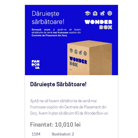
Dăruiește Sărbătoare!
Ajută-ne să facem sărbătorile de iarnă mai
frumoase copiilor din Centrele de Plasament din
Gorj. Avem în plan să dăruim 60 de WonderBox-uri.
Finantat:
10,010
lei
1184
Sustinatori: 2