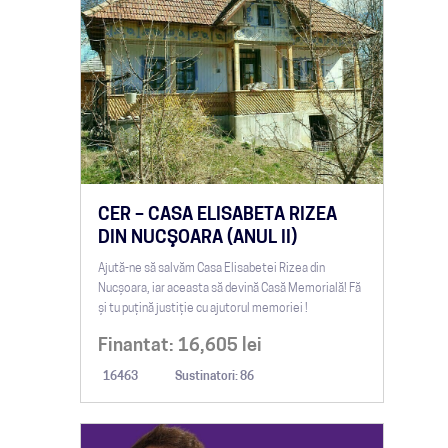
CER – CASA ELISABETA RIZEA
DIN NUCŞOARA (ANUL II)
Ajută-ne să salvăm Casa Elisabetei Rizea din
Nucșoara, iar aceasta să devină Casă Memorială! Fă
și tu puţină justiţie cu ajutorul memoriei !
Finantat:
16,605
lei
16463
Sustinatori: 86