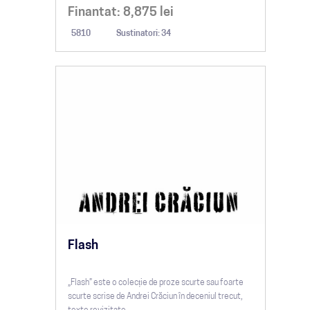
Finantat:
8,875
lei
5810
Sustinatori: 34
Flash
„Flash” este o colecție de proze scurte sau foarte
scurte scrise de Andrei Crăciun în deceniul trecut,