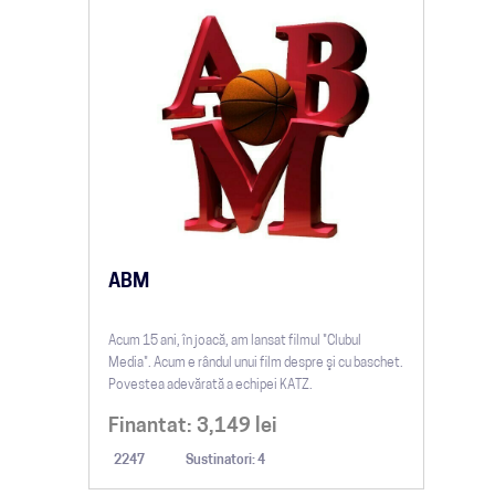
ABM
Acum 15 ani, în joacă, am lansat filmul "Clubul
Media". Acum e rândul unui film despre şi cu baschet.
Povestea adevărată a echipei KATZ.
Finantat:
3,149
lei
2247
Sustinatori: 4