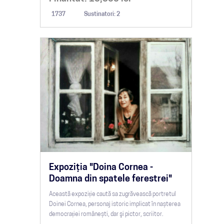
1737
Sustinatori: 2
Expoziţia "Doina Cornea -
Doamna din spatele ferestrei"
Această expoziție caută sa zugrăvească portretul
Doinei Cornea, personaj istoric implicat în nașterea
democrației românești, dar şi pictor, scriitor.