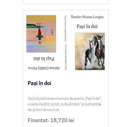
Pași în doi
Sprijină publicarea volumului de poezie „Pași în doi”,
o carte inedită, scrisă „la două mâini” și ilustrată de
doi pictori din noul val.
Finantat:
18,720
lei