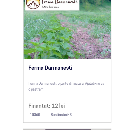
Ferma Darmanesti
Ferma Darmanesti, o parte din natura! Ajutati-ne sa
o pastram!
Finantat:
12
lei
10360
Sustinatori: 3