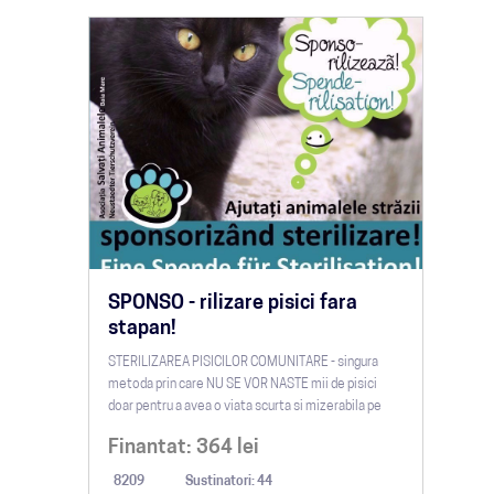
SPONSO - rilizare pisici fara
stapan!
STERILIZAREA PISICILOR COMUNITARE - singura
metoda prin care NU SE VOR NASTE mii de pisici
doar pentru a avea o viata scurta si mizerabila pe
strazi!!
Finantat:
364
lei
8209
Sustinatori: 44