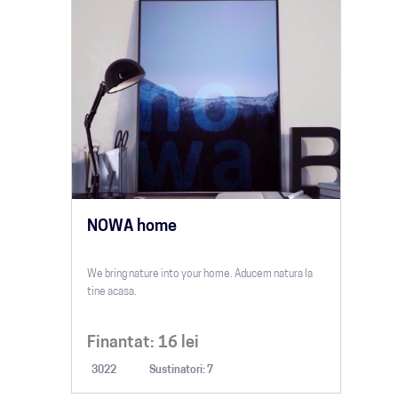
NOWA home
We bring nature into your home. Aducem natura la
tine acasa.
Finantat:
16
lei
3022
Sustinatori: 7