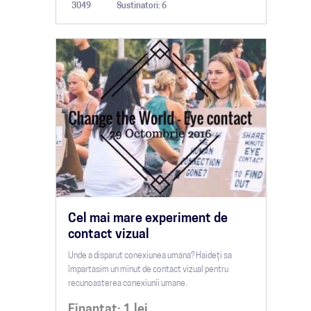
3049
Sustinatori: 6
Cel mai mare experiment de
contact vizual
Unde a disparut conexiunea umana? Haideţi sa
împartasim un minut de contact vizual pentru
recunoasterea conexiunii umane.
Finantat:
1
lei