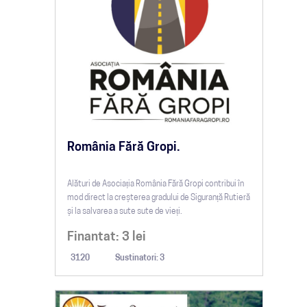
România Fără Gropi.
Alături de Asociația România Fără Gropi contribui în
mod direct la creșterea gradului de Siguranță Rutieră
și la salvarea a sute sute de vieți.
Finantat:
3
lei
3120
Sustinatori: 3