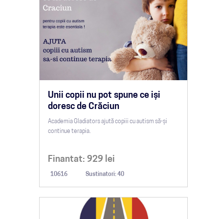
Unii copii nu pot spune ce iși
doresc de Crăciun
Academia Gladiators ajută copiii cu autism să-și
continue terapia.
Finantat:
929
lei
10616
Sustinatori: 40