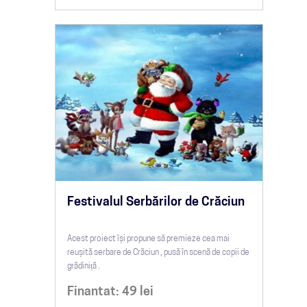
Festivalul Serbărilor de Crăciun
Acest proiect își propune să premieze cea mai
reușită serbare de Crăciun , pusă în scenă de copii de
grădiniță .
Finantat:
49
lei