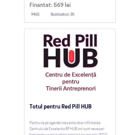
Finantat:
569
lei
9465
Sustinatori: 35
Totul pentru Red Pill HUB
Pentru ca pe agenda mea este doar infiintarea
Centrului de Excelenta RP HUB imi sunt necesari