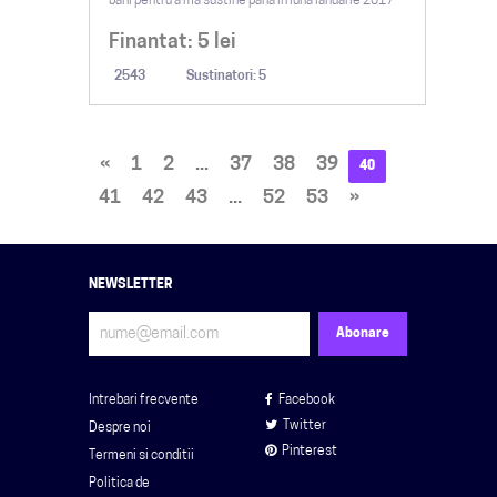
bani pentru a ma sustine pana in luna ianuarie 2017
Finantat:
5
lei
2543
Sustinatori: 5
«
1
2
...
37
38
39
40
41
42
43
...
52
53
»
NEWSLETTER
Intrebari frecvente
Facebook
Twitter
Despre noi
Pinterest
Termeni si conditii
Politica de