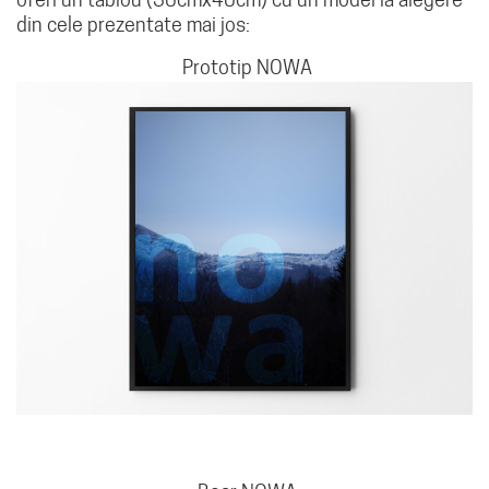
oferi un tablou (30cmx40cm) cu un model la alegere
din cele prezentate mai jos:
Prototip NOWA