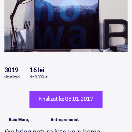
0
0
0
0
3019
16 lei
vizualizari
din 8,000 lei
Finalizat la: 08.01.2017
Baia Mare,
Antreprenoriat