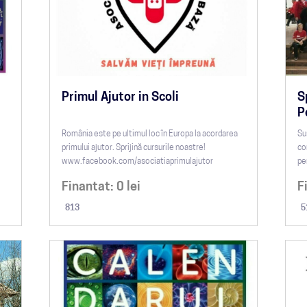
Primul Ajutor in Scoli
S
P
România este pe ultimul loc în Europa la acordarea
Su
i
primului ajutor. Sprijină cursurile noastre!
co
www.facebook.com/asociatiaprimulajutor
pe
Finantat:
0
lei
F
813
5