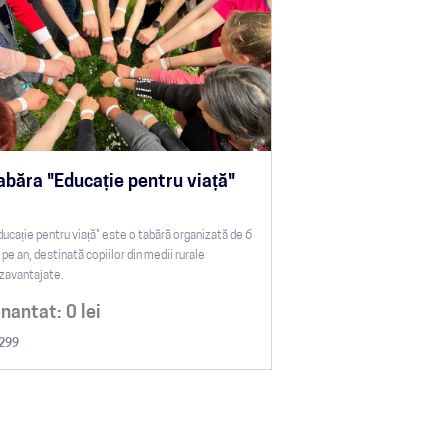
abăra "Educație pentru viață"
ducație pentru viață" este o tabără organizată de 6
i pe an, destinată copiilor din medii rurale
zavantajate.
inantat:
0
lei
299