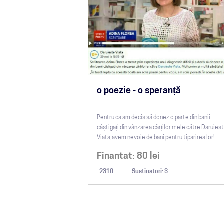
o poezie - o speranță
Pentru ca am decis să donez o parte din banii
câștigați din vânzarea cărților mele către Daruies
Viata,avem nevoie de bani pentru tiparirea lor!
Finantat:
80
lei
2310
Sustinatori: 3