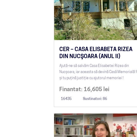
CER – CASA ELISABETA RIZEA
DIN NUCŞOARA (ANUL II)
Ajută-ne să salvăm Casa Elisabetei Rizea din
Nucșoara, iar aceasta să devină Casă Memorială! 
și tu puţină justiţie cu ajutorul memoriei !
Finantat:
16,605
lei
16435
Sustinatori: 86