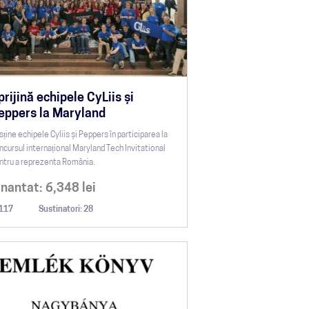
prijină echipele CyLiis și
eppers la Maryland
sține echipele Cyliis și Peppers în participarea la
ncursul internațional Maryland Tech Invitational
ntru a reprezenta România.
inantat:
6,348
lei
117
Sustinatori: 28