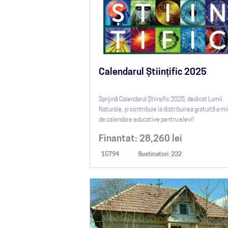
Calendarul Științific 2025
Sprijină Calendarul Științific 2025, dedicat Lumii
Naturale, și contribuie la distribuirea gratuită a mi
de calendare educative pentru elevi!
Finantat:
28,260
lei
15794
Sustinatori: 232