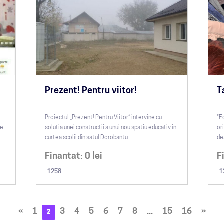
Prezent! Pentru viitor!
T
Proiectul „Prezent! Pentru Viitor“ intervine cu
"E
te
solutia unei constructii a unui nou spatiu educativ in
or
curtea scolii din satul Dorobantu.
de
Finantat:
0
lei
F
1258
1
«
1
3
4
5
6
7
8
...
15
16
»
2