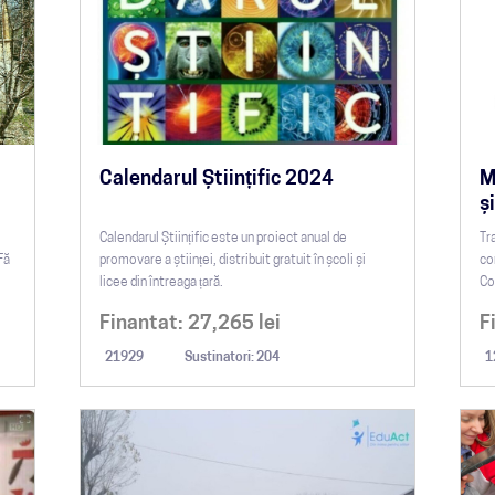
Calendarul Științific 2024
M
ș
Calendarul Științific este un proiect anual de
Tr
Fă
promovare a științei, distribuit gratuit în școli și
co
licee din întreaga țară.
Co
Finantat:
27,265
lei
F
21929
Sustinatori: 204
1