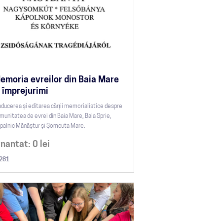
emoria evreilor din Baia Mare
i împrejurimi
aducerea și editarea cărții memorialistice despre
munitatea de evrei din Baia Mare, Baia Sprie,
palnic Mănăștur și Șomcuta Mare.
inantat:
0
lei
281