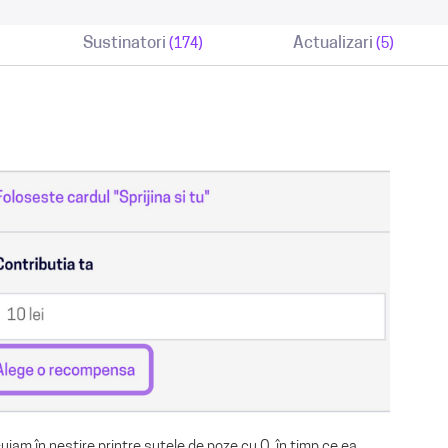
Sustinatori
Actualizari
(174)
(5)
-uiam în neștire printre sutele de poze cu O, în timp ce ea