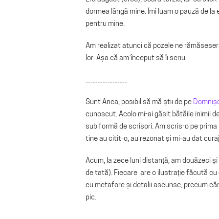
dormea lângă mine. Îmi luam o pauză de la e
pentru mine.
Am realizat atunci că pozele ne rămăseseră
lor. Așa că am început să îi scriu.
_________________
Sunt Anca, posibil să mă știi de pe
Domnișo
cunoscut. Acolo mi-ai găsit bătăile inimii 
sub formă de scrisori. Am scris-o pe prima 
tine au citit-o, au rezonat și mi-au dat curaj
Acum, la zece luni distanță, am douăzeci și
de tată). Fiecare are o ilustrație făcută cu
cu metafore și detalii ascunse, precum cărț
pic.