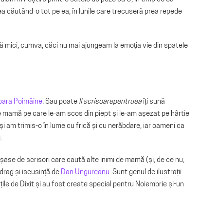
a căutând-o tot pe ea, în lunile care trecuseră prea repede
 mici, cumva, căci nu mai ajungeam la emoția vie din spatele
ara Poimâine
. Sau poate #
scrisoarepentruea
îți sună
de mamă pe care le-am scos din piept și le-am așezat pe hârtie
și am trimis-o în lume cu frică și cu nerăbdare, iar oameni ca
.
 șase de scrisori care caută alte inimi de mamă (și, de ce nu,
 drag și iscusință de
Dan Ungureanu.
Sunt genul de ilustrații
ile de Dixit și au fost create special pentru Noiembrie și-un