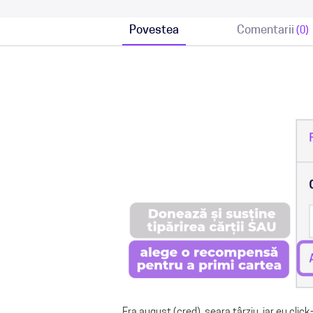
Povestea
Comentarii
(0)
Era august (cred), seara târziu, iar eu click