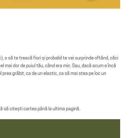
ic), o să te treacă fiori și probabil te vei surprinde oftând, căci
l cel mai dor de puiul tău, când era mic. Sau, dacă acum e încă
l prea grăbit, ca de un elastic, ca să mai stea pe loc un
că să citești cartea până la ultima pagină.