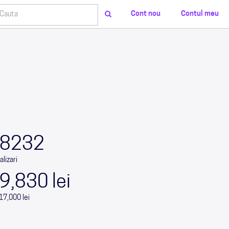
Cont nou
Contul meu
0
0
0
0
8232
alizari
9,830 lei
17,000 lei