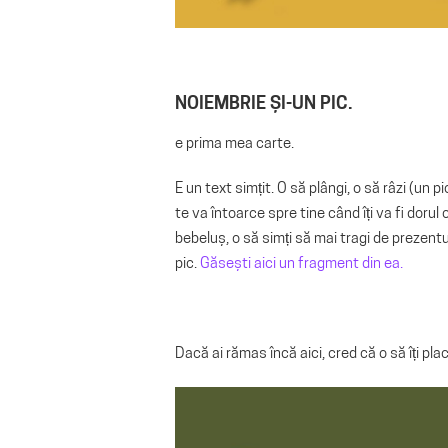
NOIEMBRIE ȘI-UN PIC.
e prima mea carte.
E un text simțit. O să plângi, o să râzi (un p
te va întoarce spre tine când îți va fi doru
bebeluș, o să simți să mai tragi de prezentu
pic.
Găsești aici un fragment din ea.
Dacă ai rămas încă aici, cred că o să îți pla