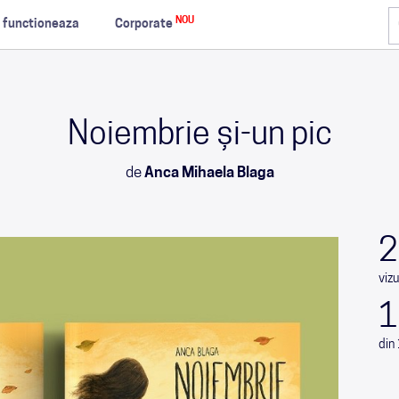
NOU
 functioneaza
Corporate
Noiembrie și-un pic
de
Anca Mihaela Blaga
2
vizu
1
din 