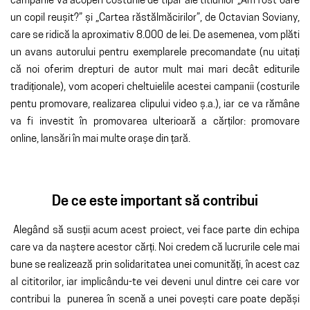
campanie va acoperi costurile de tipar ale titlurilor „Am fost oare
un copil reușit?” și „Cartea răstălmăcirilor”, de Octavian Soviany,
care se ridică la aproximativ 8.000 de lei. De asemenea, vom plăti
un avans autorului pentru exemplarele precomandate (nu uitați
că noi oferim drepturi de autor mult mai mari decât editurile
tradiționale), vom acoperi cheltuielile acestei campanii (costurile
pentu promovare, realizarea clipului video ș.a.), iar ce va rămâne
va fi investit în promovarea ulterioară a cărților: promovare
online, lansări în mai multe orașe din țară.
De ce este important să contribui
Alegând să susții acum acest proiect, vei face parte din echipa
care va da naștere acestor cărți. Noi credem că lucrurile cele mai
bune se realizează prin solidaritatea unei comunități, în acest caz
al cititorilor, iar implicându-te vei deveni unul dintre cei care vor
contribui la punerea în scenă a unei povești care poate depăși