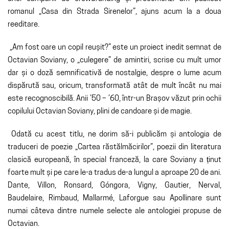
romanul „Casa din Strada Sirenelor”, ajuns acum la a doua
reeditare.
„Am fost oare un copil reușit?” este un proiect inedit semnat de
Octavian Soviany, o „culegere” de amintiri, scrise cu mult umor
dar și o doză semnificativă de nostalgie, despre o lume acum
dispărută sau, oricum, transformată atât de mult încât nu mai
este recognoscibilă. Anii ’50 – ’60, într-un Brașov văzut prin ochii
copilului Octavian Soviany, plini de candoare și de magie.
Odată cu acest titlu, ne dorim să-i publicăm și antologia de
traduceri de poezie „Cartea răstălmăcirilor”, poezii din literatura
clasică europeană, în special franceză, la care Soviany a ținut
foarte mult și pe care le-a tradus de-a lungul a aproape 20 de ani.
Dante, Villon, Ronsard, Góngora, Vigny, Gautier, Nerval,
Baudelaire, Rimbaud, Mallarmé, Laforgue sau Apollinare sunt
numai câteva dintre numele selecte ale antologiei propuse de
Octavian.