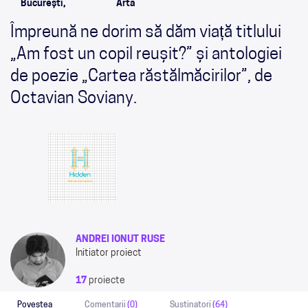
București,
Arta
Împreună ne dorim să dăm viață titlului
„Am fost un copil reușit?” și antologiei
de poezie „Cartea răstălmăcirilor”, de
Octavian Soviany.
ANDREI IONUT RUSE
Initiator proiect
17
proiecte
Povestea
Comentarii
(0)
Sustinatori
(64)