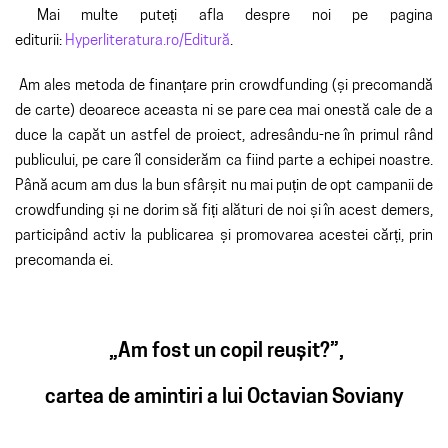
Mai multe puteți afla despre noi pe pagina
editurii:
Hyperliteratura.ro/Editură
.
Am ales metoda de finanțare prin crowdfunding (și precomandă
de carte) deoarece aceasta ni se pare cea mai onestă cale de a
duce la capăt un astfel de proiect, adresându-ne în primul rând
publicului, pe care îl considerăm ca fiind parte a echipei noastre.
Până acum am dus la bun sfârșit nu mai puțin de opt campanii de
crowdfunding și ne dorim să fiți alături de noi și în acest demers,
participând activ la publicarea și promovarea acestei cărți, prin
precomanda ei.
„Am fost un copil reușit?”,
cartea de amintiri a lui Octavian Soviany