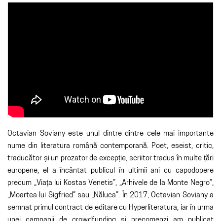
Octavian Soviany este unul dintre dintre cele mai importante
nume din literatura română contemporană. Poet, eseist, critic,
traducător și un prozator de excepție, scriitor tradus în multe țări
europene, el a încântat publicul în ultimii ani cu capodopere
precum „Viața lui Kostas Venetis”, „Arhivele de la Monte Negro”,
„Moartea lui Sigfried” sau „Năluca”. În 2017, Octavian Soviany a
semnat primul contract de editare cu Hyperliteratura, iar în urma
unei campanii de crowdfunding și precomenzi am publicat