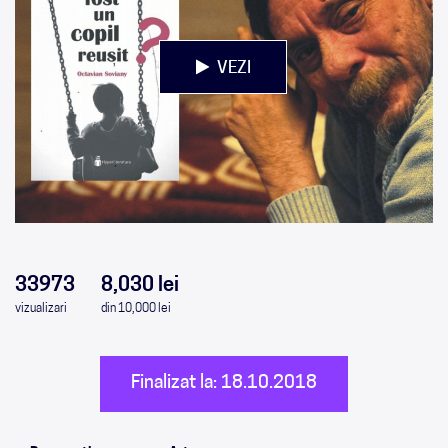
VEZI
0
0
0
0
33973
8,030 lei
vizualizari
din 10,000 lei
Finalizat la: 18.10.2018