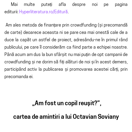
Mai multe puteți afla despre noi pe pagina
editurii:
Hyperliteratura.ro/Editură
.
Am ales metoda de finanțare prin crowdfunding (și precomandă
de carte) deoarece aceasta ni se pare cea mai onestă cale de a
duce la capăt un astfel de proiect, adresându-ne în primul rând
publicului, pe care îl considerăm ca fiind parte a echipei noastre.
Până acum am dus la bun sfârșit nu mai puțin de opt campanii de
crowdfunding și ne dorim să fiți alături de noi și în acest demers,
participând activ la publicarea și promovarea acestei cărți, prin
precomanda ei.
„Am fost un copil reușit?”,
cartea de amintiri a lui Octavian Soviany