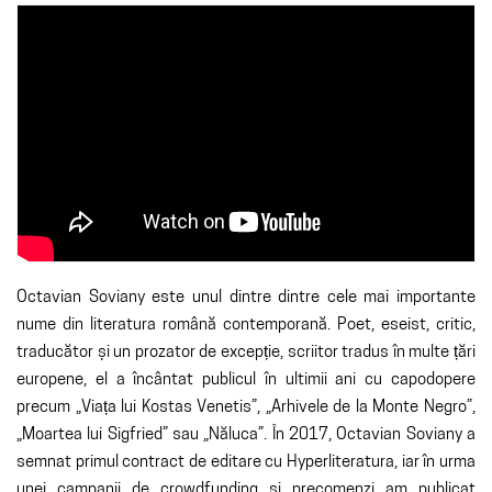
Octavian Soviany este unul dintre dintre cele mai importante
nume din literatura română contemporană. Poet, eseist, critic,
traducător și un prozator de excepție, scriitor tradus în multe țări
europene, el a încântat publicul în ultimii ani cu capodopere
precum „Viața lui Kostas Venetis”, „Arhivele de la Monte Negro”,
„Moartea lui Sigfried” sau „Năluca”. În 2017, Octavian Soviany a
semnat primul contract de editare cu Hyperliteratura, iar în urma
unei campanii de crowdfunding și precomenzi am publicat