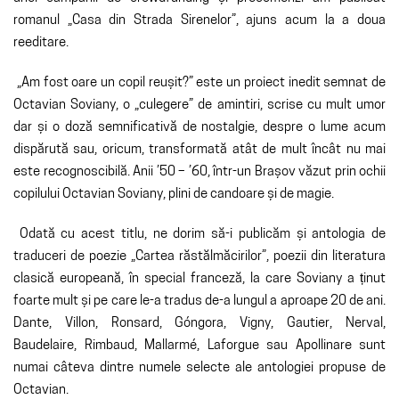
romanul „Casa din Strada Sirenelor”, ajuns acum la a doua
reeditare.
„Am fost oare un copil reușit?” este un proiect inedit semnat de
Octavian Soviany, o „culegere” de amintiri, scrise cu mult umor
dar și o doză semnificativă de nostalgie, despre o lume acum
dispărută sau, oricum, transformată atât de mult încât nu mai
este recognoscibilă. Anii ’50 – ’60, într-un Brașov văzut prin ochii
copilului Octavian Soviany, plini de candoare și de magie.
Odată cu acest titlu, ne dorim să-i publicăm și antologia de
traduceri de poezie „Cartea răstălmăcirilor”, poezii din literatura
clasică europeană, în special franceză, la care Soviany a ținut
foarte mult și pe care le-a tradus de-a lungul a aproape 20 de ani.
Dante, Villon, Ronsard, Góngora, Vigny, Gautier, Nerval,
Baudelaire, Rimbaud, Mallarmé, Laforgue sau Apollinare sunt
numai câteva dintre numele selecte ale antologiei propuse de
Octavian.