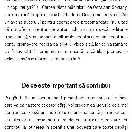
campanie va acoperi costurile de tipar ale titlurilor „Am fost oare
un copil reușit?” și „Cartea răstălmăcirilor”, de Octavian Soviany,
care se ridică la aproximativ 8.000 de lei. De asemenea, vom plăti
un avans autorului pentru exemplarele precomandate (nu uitați
că noi oferim drepturi de autor mult mai mari decât editurile
tradiționale), vom acoperi cheltuielile acestei campanii (costurile
pentu promovare, realizarea clipului video ș.a.), iar ce va rămâne
va fi investit în promovarea ulterioară a cărților: promovare
online, lansări în mai multe orașe din țară.
De ce este important să contribui
Alegând să susții acum acest proiect, vei face parte din echipa
care va da naștere acestor cărți. Noi credem că lucrurile cele mai
bune se realizează prin solidaritatea unei comunități, în acest caz
al cititorilor, iar implicându-te vei deveni unul dintre cei care vor
contribui la punerea în scenă a unei povești care poate depăși