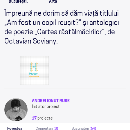
București,
Arta
Împreună ne dorim să dăm viață titlului
„Am fost un copil reușit?” și antologiei
de poezie „Cartea răstălmăcirilor”, de
Octavian Soviany.
ANDREI IONUT RUSE
Initiator proiect
17
proiecte
Povestea
Comentarii
(0)
Sustinatori
(64)