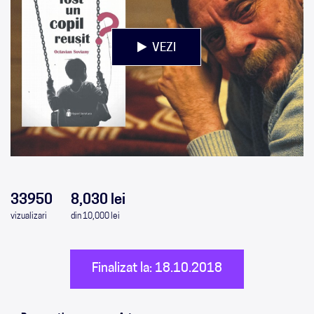
VEZI
0
0
0
0
33950
8,030 lei
vizualizari
din 10,000 lei
Finalizat la: 18.10.2018