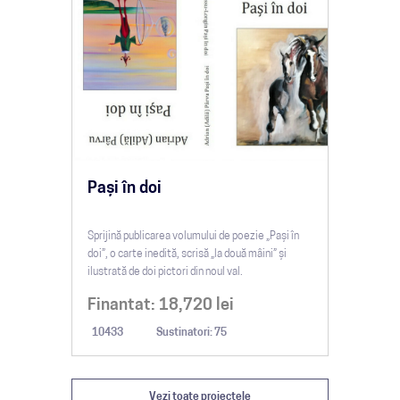
Pași în doi
Di
Sprijină publicarea volumului de poezie „Pași în
Camp
 și
doi”, o carte inedită, scrisă „la două mâini” și
Shir
ilustrată de doi pictori din noul val.
turn
new 
Finantat:
18,720
lei
Fi
10433
Sustinatori: 75
32
Vezi toate proiectele