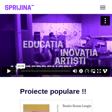
Toggl
naviga
Proiecte populare !!