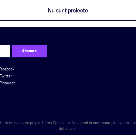
Nu sunt proiecte
Facebook
Twitter
Pinterest
 ta de navigare pe platforma Sprijina.ro. Navigand in continuare, iti exprimi ac
detalii
aici
.