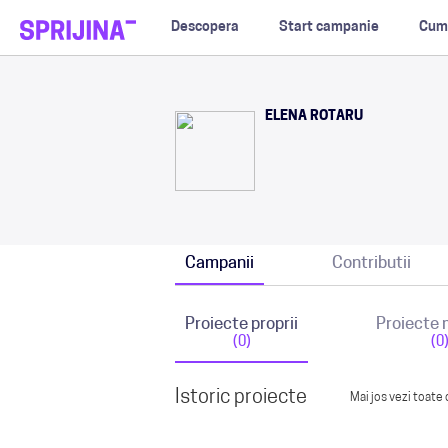
Descopera
Start campanie
Cum
ELENA ROTARU
Campanii
Contributii
Proiecte proprii
Proiecte
(0)
(0
Istoric proiecte
Mai jos vezi toate 