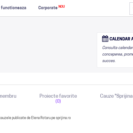
NOU
 functioneaza
Corporate
CALENDAR A
Consulta calendarul
conceperea, promo
succes.
 membru
Proiecte favorite
Cauze "Sprijin
)
(0)
cauzele publicate de Elena Rotaru pe sprijina.ro