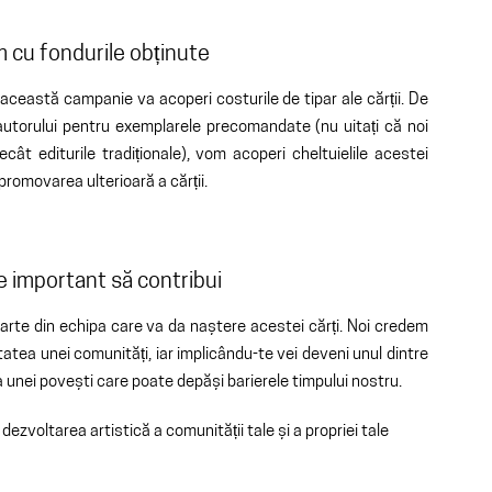
 cu fondurile obținute
ceastă campanie va acoperi costurile de tipar ale cărții. De
utorului pentru exemplarele precomandate (nu uitați că noi
ât editurile tradiționale), vom acoperi cheltuielile acestei
 promovarea ulterioară a cărții.
e important să contribui
parte din echipa care va da naștere acestei cărți. Noi credem
itatea unei comunități, iar implicându-te vei deveni unul dintre
a unei povești care poate depăși barierele timpului nostru.
 dezvoltarea artistică a comunității tale și a propriei tale