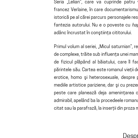
Seria „Lelian”, care va cuprinde patru 
francez Verlaine, în care documentarismu
istorică pe al cărei parcurs personajele re
fantezia autorului. Nu e o poveste cu
ha
adânc încrustat în conştiinţa cititorului.
Primul volum al seriei, „Micul saturnian”, 
de complexe, trăite sub influenţa unei mame
de fizicul plăpând al băiatului, care îl f
părintele său. Cartea este romanul vieţii d
erotice, homo şi heterosexuale, despre pr
mediile artistice pariziene, dar şi cu prez
peste care planează deja ameninţarea c
admirabil, apelând ba la procedeele romanulu
citat sau la parafrază, la inserţii din proz
Despr