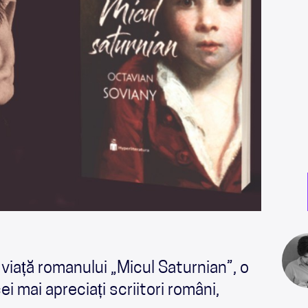
iață romanului „Micul Saturnian”, o
i mai apreciați scriitori români,