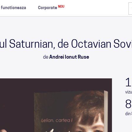
NOU
 functioneaza
Corporate
ul Saturnian, de Octavian Sov
de
Andrei Ionut Ruse
1
vizu
8
din 