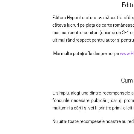
Edit
Editura Hyperliteratura s-a născut la sfâr
câteva lucruri pe piața de carte româneasc
mai mari pentru scriitori (chiar și de 3-4 or
ultimul rând respect pentru autor și pentru c
Mai multe puteți afla despre noi pe
www.Hyp
Cum 
E simplu: alegi una dintre recompensele a
fondurile necesare publicării, dar și pro
mulțumiri a cărții și vei fi printre primii ei citi
Nu uita: toate recompesele noastre au reduc