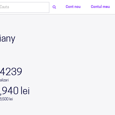
Cont nou
Contul meu
iany
0
0
0
0
4239
alizari
,940 lei
8,500 lei