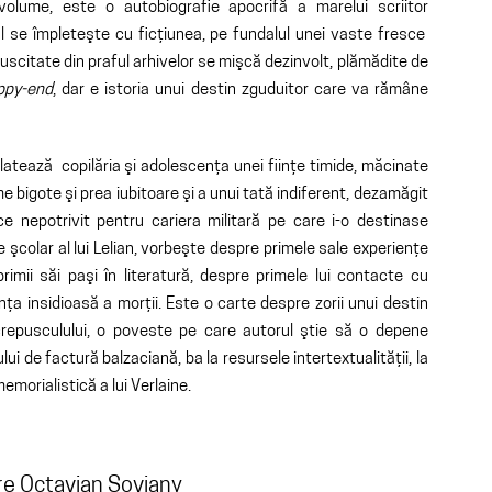
volume, este o autobiografie apocrifă a marelui scriitor
l se împleteşte cu ficţiunea, pe fundalul unei vaste fresce
suscitate din praful arhivelor se mişcă dezinvolt, plămădite de
ppy-end
, dar e istoria unui destin zguduitor care va rămâne
relatează copilăria şi adolescenţa unei fiinţe timide, măcinate
 bigote şi prea iubitoare şi a unui tată indiferent, dezamăgit
ace nepotrivit pentru cariera militară pe care i-o destinase
e şcolar al lui Lelian, vorbeşte despre primele sale experienţe
imii săi paşi în literatură, despre primele lui contacte cu
enţa insidioasă a morţii. Este o carte despre zorii unui destin
repusculului, o poveste pe care autorul ştie să o depene
i de factură balzaciană, ba la resursele intertextualităţii, la
a memorialistică a lui Verlaine.
e Octavian Soviany