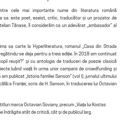
intre cele mai importante nume din literatura română
 sa: este poet, eseist, critic, traducător și un prozator de
Stelian Tănase, îl considerăm ca un adevărat „ambasador” al
ima sa carte la Hyperliteratura, romanul „Casa din Strada
pregătindu-se deja pentru a treia ediție. În 2018 am continuat
pil reușit?” și cu antologia de traduceri de poezie clasică
oiecte luând viață în urma unor campanii de crowdfunding și
m publicat „Istoria familiei Sanson” (vol I), jurnalul ultimului
călăi a Franței, scris de H. Sanson, în traducerea lui Octavian
r titluri marca Octavian Soviany, precum „Viața lui Kostas
îndrăgite atât de critică, cât și de publicul larg.