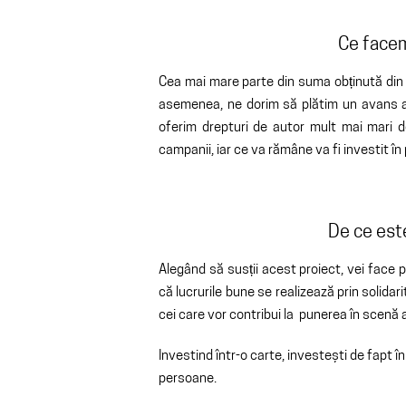
Ce facem
Cea mai mare parte din suma obținută din a
asemenea, ne dorim să plătim un avans a
oferim drepturi de autor mult mai mari dec
campanii, iar ce va rămâne va fi investit în
De ce est
Alegând să susții acest proiect, vei face 
că lucrurile bune se realizează prin solidar
cei care vor contribui la punerea în scenă 
Investind într-o carte, investești de fapt în
persoane.