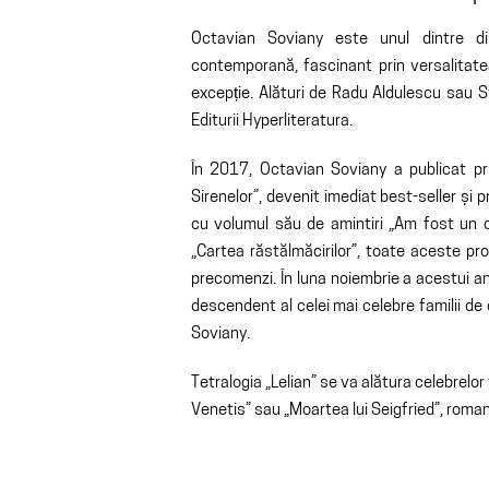
Octavian Soviany este unul dintre d
contemporană, fascinant prin versalitatea
excepție. Alături de Radu Aldulescu sau 
Editurii Hyperliteratura.
În 2017, Octavian Soviany a publicat pr
Sirenelor”, devenit imediat best-seller și 
cu volumul său de amintiri „Am fost un co
„Cartea răstălmăcirilor”, toate aceste pr
precomenzi. În luna noiembrie a acestui an a
descendent al celei mai celebre familii de 
Soviany.
Tetralogia „Lelian” se va alătura celebrelo
Venetis” sau „Moartea lui Seigfried”, romane 