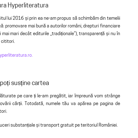
ura Hyperliteratura
șitul lui 2016 și prin ea ne-am propus să schimbăm din temelii
ă: promovare mai bună a autorilor români, drepturi financiare
i mai mari decât editurile „tradiționale”), transparență și nu în
ititori.
erliteratura.ro.
poți susține cartea
lăturate pe care ți le-am pregătit, iar împreună vom strânge
movării cărții. Totodată, numele tău va apărea pe pagina de
tori.
eri substanțiale și transport gratuit pe teritoriul României.