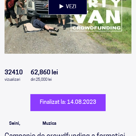
VEZI
0
0
0
0
32410
62,860 lei
vizualizari
din 25,000 lei
Finalizat la: 14.08.2023
Seini,
Muzica