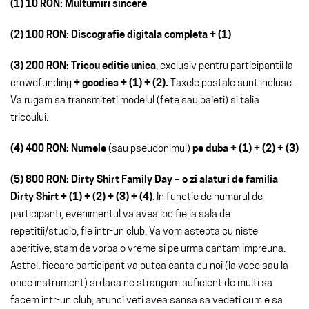
(1) 10 RON: Multumiri sincere
(2) 100 RON: Discografie digitala completa + (1)
(3) 200 RON: Tricou editie unica
, exclusiv pentru participantii la
crowdfunding
+ goodies + (1) + (2).
Taxele postale sunt incluse.
Va rugam sa transmiteti modelul (fete sau baieti) si talia
tricoului.
(4) 400 RON: Numele
(sau pseudonimul)
pe duba + (1) + (2) + (3)
(5) 800 RON: Dirty Shirt Family Day
– o zi alaturi de familia
Dirty Shirt + (1) + (2) + (3) + (4)
. In functie de numarul de
participanti, evenimentul va avea loc fie la sala de
repetitii/studio, fie intr-un club. Va vom astepta cu niste
aperitive, stam de vorba o vreme si pe urma cantam impreuna.
Astfel, fiecare participant va putea canta cu noi (la voce sau la
orice instrument) si daca ne strangem suficient de multi sa
facem intr-un club, atunci veti avea sansa sa vedeti cum e sa