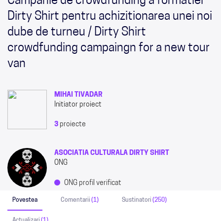
Campanie de crowdfunding a formatiei
Dirty Shirt pentru achizitionarea unei noi
dube de turneu / Dirty Shirt
crowdfunding campaingn for a new tour
van
MIHAI TIVADAR
Initiator proiect
3
proiecte
ASOCIATIA CULTURALA DIRTY SHIRT
ONG
ONG profil verificat
Povestea
Comentarii
(1)
Sustinatori
(250)
Actualizari
(1)