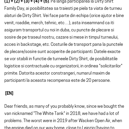
(1) + (2) + (3) + (4) + (5)
. Pe langa participarea la Dirty Shirt
Family Day, ai posibilitatea sa traiesti pe piela ta viata de turneu
alaturi de Dirty Shirt. Vei face parte din echipa (orice ajutor e bine
venit, roaddie, merch, tehnic, etc…), asta inseamnand ca iti
asiguram transportul cu noi in duba, cu puncte de plecare si
sosire de pe traseul nostru, cazare si mese in timpul turneului,
acces in backstage, etc. Costurile de transport pana la punctele
de plecare/sosire sunt acoperite de participanti. Datele exacte
se vor stabili in functie de turneele Dirty Shirt, de posibilitatile
logistice si contractuale cu organizatorii, in ordinea "solicitarilor"
primite. Datorita acestor constrangeri, numarul maxim de
participanti la aceasta recompensa este de 20 persoane.
[EN]
Dear friends, as many of you probably know, since we bought the
van nicknamed "The White Tank" in 2018, we have had a lot of
problems. The worst were in 2019 after Wacken Open Air, when
the engine died on our way home, close to Leipzig (having to