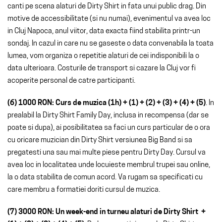
canti pe scena alaturi de Dirty Shirt in fata unui public drag. Din
motive de accessibilitate (si nu numai), evenimentul va avea loc
in Cluj Napoca, anul viitor, data exacta fiind stabilita printr-un
sondaj. In cazul in care nu se gaseste o data convenabila la toata
lumea, vom organiza o repetitie alaturi de cei indisponibili la o
data ulterioara. Costurile de transport si cazare la Cluj vor fi
acoperite personal de catre participanti.
(6) 1000 RON: Curs de muzica (1h) + (1) + (2) + (3) + (4) + (5)
. In
prealabil la Dirty Shirt Family Day, inclusa in recompensa (dar se
poate si dupa), ai posibilitatea sa faci un curs particular de o ora
cu oricare muzician din Dirty Shirt versiunea Big Band si sa
pregatesti una sau mai multe piese pentru Dirty Day. Cursul va
avea loc in localitatea unde locuieste membrul trupei sau online,
la o data stabilita de comun acord. Va rugam sa specificati cu
care membru a formatiei doriti cursul de muzica.
(7) 3000 RON: Un week-end in turneu alaturi de Dirty Shirt +