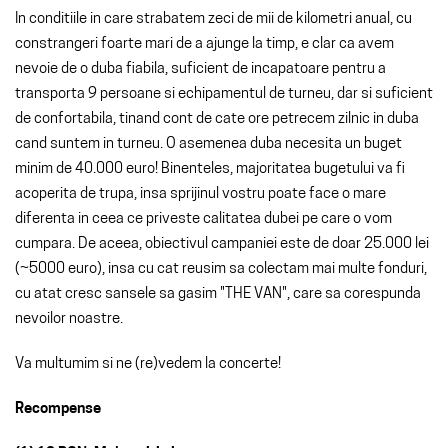
In conditiile in care strabatem zeci de mii de kilometri anual, cu
constrangeri foarte mari de a ajunge la timp, e clar ca avem
nevoie de o duba fiabila, suficient de incapatoare pentru a
transporta 9 persoane si echipamentul de turneu, dar si suficient
de confortabila, tinand cont de cate ore petrecem zilnic in duba
cand suntem in turneu. O asemenea duba necesita un buget
minim de 40.000 euro! Binenteles, majoritatea bugetului va fi
acoperita de trupa, insa sprijinul vostru poate face o mare
diferenta in ceea ce priveste calitatea dubei pe care o vom
cumpara. De aceea, obiectivul campaniei este de doar 25.000 lei
(~5000 euro), insa cu cat reusim sa colectam mai multe fonduri,
cu atat cresc sansele sa gasim "THE VAN", care sa corespunda
nevoilor noastre.
Va multumim si ne (re)vedem la concerte!
Recompense