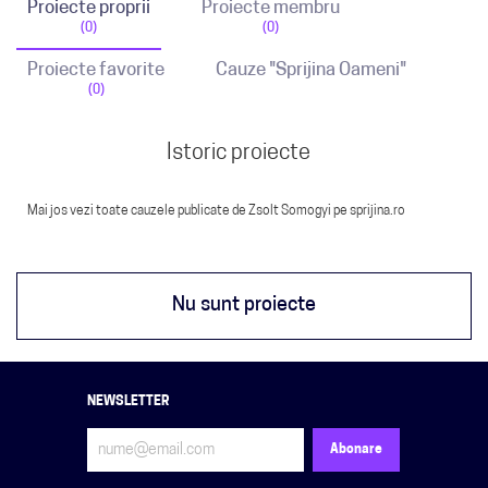
Proiecte proprii
Proiecte membru
(0)
(0)
Proiecte favorite
Cauze "Sprijina Oameni"
(0)
Istoric proiecte
Mai jos vezi toate cauzele publicate de Zsolt Somogyi pe sprijina.ro
Nu sunt proiecte
NEWSLETTER