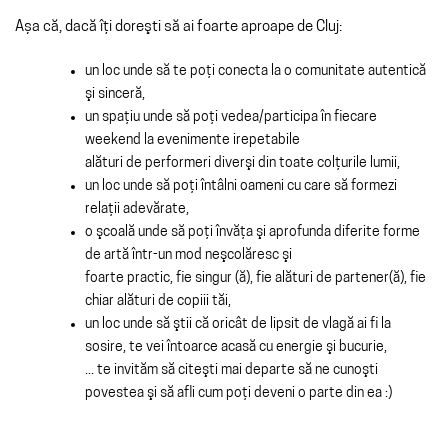
Așa că, dacă îţi doreşti să ai foarte aproape de Cluj:
un loc unde să te poţi conecta la o comunitate autentică
şi sinceră,
un spaţiu unde să poţi vedea/participa în fiecare
weekend la evenimente irepetabile
alături de performeri diverşi din toate colţurile lumii,
un loc unde să poţi întâlni oameni cu care să formezi
relaţii adevărate,
o şcoală unde să poţi învăţa şi aprofunda diferite forme
de artă într-un mod neşcolăresc şi
foarte practic, fie singur (ă), fie alături de partener(ă), fie
chiar alături de copiii tăi,
un loc unde să ştii că oricât de lipsit de vlagă ai fi la
sosire, te vei întoarce acasă cu energie şi bucurie,
... te invităm să citeşti mai departe să ne cunoşti
povestea şi să afli cum poţi deveni o parte din ea :)