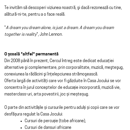
Te invităm să descoperi viziunea noastră, şi dacă rezonează cu tine,
alătură-ni-te, pentru a o face reală.
"
A dream you dream alone, is just a dream. A dream you dream
together is reality
", John Lennon.
O şcoală "altfel" permanentă
Din 2008 până în prezent, Cercul Întreg este dedicat educaţiei
alternative şi complementare, prin corporalitate, muzică, meşteşug,
conexiunea la rădăcini şi înţelepciunea strămoşească.
Oferta largă de activităţi care vor fi găzduite în Casa Jocului se vor
concentra în jurul conceptelor de educație incorporată, muzică vie,
masterclass-uri, arta povestirii, joc și meșteșug.
O parte din activitățile și cursurile pentru adulți și copii care se vor
desfășura regulat la Casa Jocului:
Cursuri de percuție (tobe africane),
Cursuri de dansuri africane