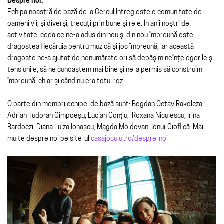
Despre noi:
Echipa noastră de bază de la Cercul Întreg este o comunitate de
oameni vii, şi diverşi, trecuţi prin bune şi rele. În anii noştri de
activitate, ceea ce ne-a adus din nou şi din nou împreună este
dragostea fiecăruia pentru muzică şi joc împreună, iar această
dragoste ne-a ajutat de nenumărate ori să depăşim neînţelegerile şi
tensiunile, să ne cunoaștem mai bine şi ne-a permis să construim
împreună, chiar şi când nu era totul roz.
O parte din membri echipei de bază sunt: Bogdan Octav Rakolcza,
Adrian Tudoran Cimpoeșu, Lucian Conțiu, Roxana Niculescu, Irina
Bardoczi, Diana Luiza Ionașcu, Magda Moldovan, Ionuț Cioflică. Mai
multe despre noi pe site-ul
casajocului.ro/despre-noi