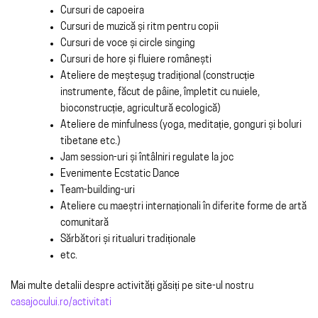
Cursuri de capoeira
Cursuri de muzică și ritm pentru copii
Cursuri de voce și circle singing
Cursuri de hore și fluiere românești
Ateliere de meșteșug tradițional (construcție
instrumente, făcut de pâine, împletit cu nuiele,
bioconstrucție, agricultură ecologică)
Ateliere de minfulness (yoga, meditație, gonguri și boluri
tibetane etc.)
Jam session-uri și întâlniri regulate la joc
Evenimente Ecstatic Dance
Team-building-uri
Ateliere cu maeștri internaționali în diferite forme de artă
comunitară
Sărbători și ritualuri tradiționale
etc.
Mai multe detalii despre activități găsiți pe site-ul nostru
casajocului.ro/activitati