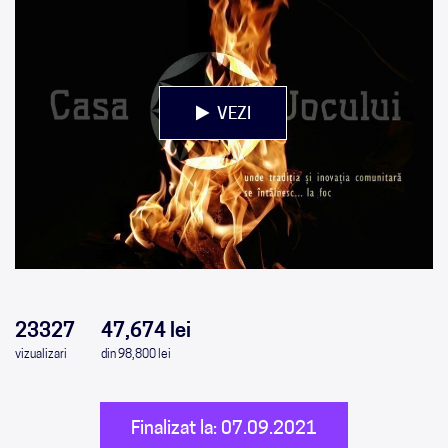
VEZI
0
0
0
0
23327
47,674 lei
vizualizari
din 98,800 lei
Finalizat la: 07.09.2021