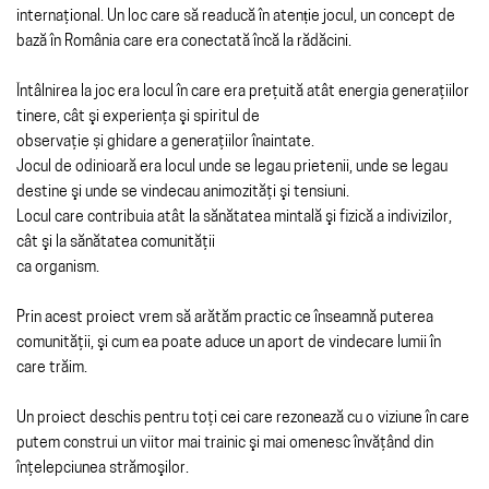
internaţional. Un loc care să readucă în atenție jocul, un concept de
bază în România care era conectată încă la rădăcini.
Întâlnirea la joc era locul în care era preţuită atât energia generaţiilor
tinere, cât şi experienţa şi spiritul de
observaţie și ghidare a generaţiilor înaintate.
Jocul de odinioară era locul unde se legau prietenii, unde se legau
destine şi unde se vindecau animozităţi şi tensiuni.
Locul care contribuia atât la sănătatea mintală şi fizică a indivizilor,
cât şi la sănătatea comunităţii
ca organism.
Prin acest proiect vrem să arătăm practic ce înseamnă puterea
comunităţii, şi cum ea poate aduce un aport de vindecare lumii în
care trăim.
Un proiect deschis pentru toţi cei care rezonează cu o viziune în care
putem construi un viitor mai trainic şi mai omenesc învăţând din
înţelepciunea strămoşilor.