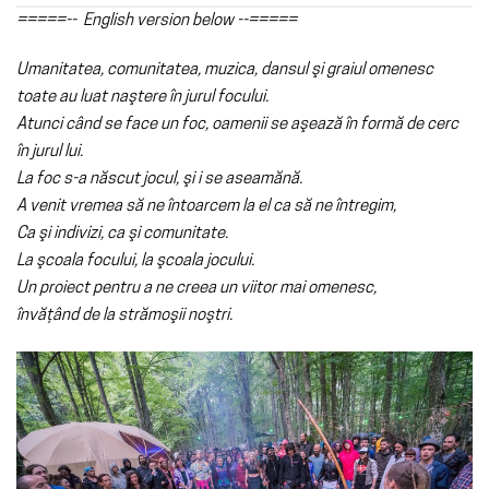
=====-- English version below --=====
Umanitatea, comunitatea, muzica, dansul şi graiul omenesc
toate au luat naştere în jurul focului.
Atunci când se face un foc, oamenii se aşează în formă de cerc
în jurul lui.
La foc s-a născut jocul, şi i se aseamănă.
A venit vremea să ne întoarcem la el ca să ne întregim,
Ca şi indivizi, ca şi comunitate.
La şcoala focului, la şcoala jocului.
Un proiect pentru a ne creea un viitor mai omenesc,
învăţând de la strămoşii noştri.