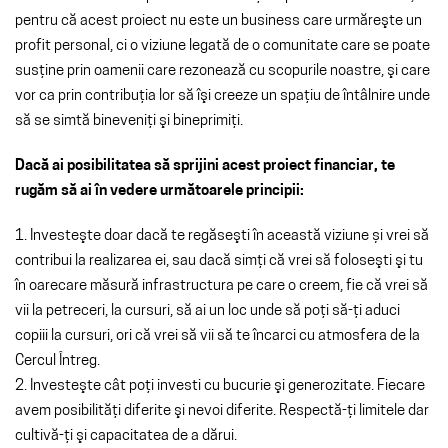
pentru că acest proiect nu este un business care urmăreşte un
profit personal, ci o viziune legată de o comunitate care se poate
susţine prin oamenii care rezonează cu scopurile noastre, şi care
vor ca prin contribuţia lor să îşi creeze un spaţiu de întâlnire unde
să se simtă bineveniţi şi bineprimiţi.
Dacă ai posibilitatea să sprijini acest proiect financiar, te
rugăm să ai în vedere următoarele principii:
1. Investeşte doar dacă te regăseşti în această viziune și vrei să
contribui la realizarea ei, sau dacă simţi că vrei să foloseşti şi tu
în oarecare măsură infrastructura pe care o creem, fie că vrei să
vii la petreceri, la cursuri, să ai un loc unde să poţi să-ţi aduci
copiii la cursuri, ori că vrei să vii să te încarci cu atmosfera de la
Cercul Întreg.
2. Investeşte cât poţi investi cu bucurie şi generozitate. Fiecare
avem posibilităţi diferite şi nevoi diferite. Respectă-ţi limitele dar
cultivă-ţi şi capacitatea de a dărui.