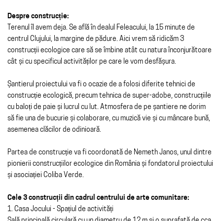
Despre construcție:
Terenul îl avem deja. Se află în dealul Feleacului, la 15 minute de
centrul Clujului, la margine de pădure. Aici vrem să ridicăm 3
construcții ecologice care să se îmbine atât cu natura înconjurătoare
cât și cu specificul activităților pe care le vom desfășura.
Șantierul proiectului va fi o ocazie de a folosi diferite tehnici de
construcție ecologică, precum tehnica de super-adobe, construcțiile
cu baloți de paie și lucrul cu lut. Atmosfera de pe șantiere ne dorim
să fie una de bucurie și colaborare, cu muzică vie și cu mâncare bună,
asemenea clăcilor de odinioară.
Partea de construcție va fi coordonată de Nemeth Janos, unul dintre
pionierii construcțiilor ecologice din România și fondatorul proiectului
și asociației Coliba Verde.
Cele 3 construcții din cadrul centrului de arte comunitare:
1. Casa Jocului - Spațiul de activități
Sală principală circulară cu un diametru de 12 m şi o suprafaţă de cca.