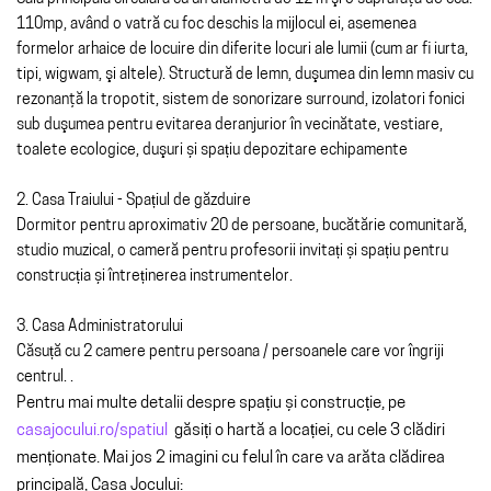
110mp, având o vatră cu foc deschis la mijlocul ei, asemenea
formelor arhaice de locuire din diferite locuri ale lumii (cum ar fi iurta,
tipi, wigwam, şi altele). Structură de lemn, duşumea din lemn masiv cu
rezonanţă la tropotit, sistem de sonorizare surround, izolatori fonici
sub duşumea pentru evitarea deranjurior în vecinătate, vestiare,
toalete ecologice, duşuri și spațiu depozitare echipamente
2. Casa Traiului - Spațiul de găzduire
Dormitor pentru aproximativ 20 de persoane, bucătărie comunitară,
studio muzical, o cameră pentru profesorii invitați și spațiu pentru
construcția și întreținerea instrumentelor.
3. Casa Administratorului
Căsuță cu 2 camere pentru persoana / persoanele care vor îngriji
centrul. .
Pentru mai multe detalii despre spațiu și construcție, pe
casajocului.ro/spatiul
găsiți o hartă a locației, cu cele 3 clădiri
menționate. Mai jos 2 imagini cu felul în care va arăta clădirea
principală, Casa Jocului: