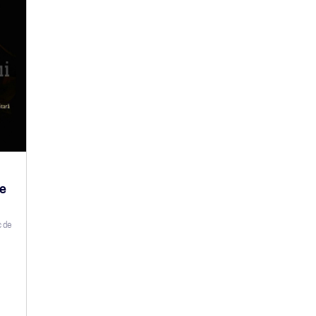
re
c de