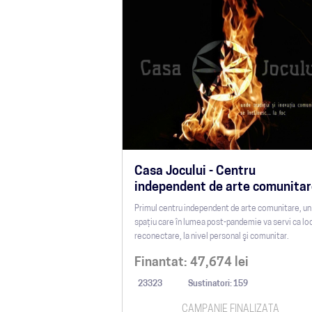
Casa Jocului - Centru
independent de arte comunita
Primul centru independent de arte comunitare, un
spaţiu care în lumea post-pandemie va servi ca lo
reconectare, la nivel personal şi comunitar.
Finantat:
47,674
lei
23323
Sustinatori: 159
CAMPANIE FINALIZATA