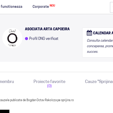
NOU
 functioneaza
Corporate
ASOCIATIA ARTA CAPOEIRA
CALENDAR A
Profil ONG verificat
Consulta calendarul
conceperea, promo
succes.
 membru
Proiecte favorite
Cauze "Sprijin
)
(0)
cauzele publicate de Bogdan Octav Rakolcza pe sprijina.ro