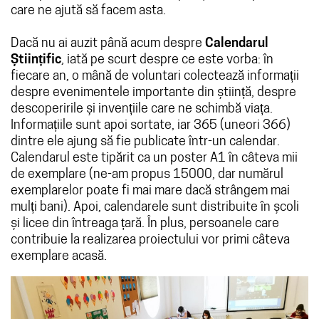
care ne ajută să facem asta.
Dacă nu ai auzit până acum despre
Calendarul
Științific
, iată pe scurt despre ce este vorba: în
fiecare an, o mână de voluntari colectează informații
despre evenimentele importante din știință, despre
descoperirile și invențiile care ne schimbă viața.
Informațiile sunt apoi sortate, iar 365 (uneori 366)
dintre ele ajung să fie publicate într-un calendar.
Calendarul este tipărit ca un poster A1 în câteva mii
de exemplare (ne-am propus 15000, dar numărul
exemplarelor poate fi mai mare dacă strângem mai
mulți bani). Apoi, calendarele sunt distribuite în școli
și licee din întreaga țară. În plus, persoanele care
contribuie la realizarea proiectului vor primi câteva
exemplare acasă.