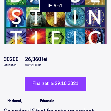
VEZI
0
0
0
0
30200
26,360 lei
vizualizari
din 22,000 lei
Finalizat la: 29.10.2021
National,
Educatie