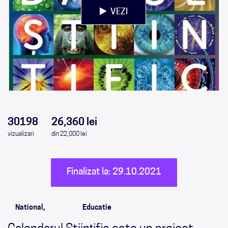
VEZI
0
0
0
0
30198
26,360 lei
vizualizari
din 22,000 lei
Finalizat la: 29.10.2021
National,
Educatie