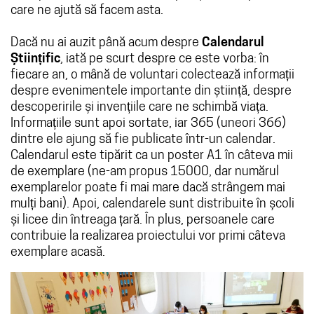
care ne ajută să facem asta.
Dacă nu ai auzit până acum despre
Calendarul
Științific
, iată pe scurt despre ce este vorba: în
fiecare an, o mână de voluntari colectează informații
despre evenimentele importante din știință, despre
descoperirile și invențiile care ne schimbă viața.
Informațiile sunt apoi sortate, iar 365 (uneori 366)
dintre ele ajung să fie publicate într-un calendar.
Calendarul este tipărit ca un poster A1 în câteva mii
de exemplare (ne-am propus 15000, dar numărul
exemplarelor poate fi mai mare dacă strângem mai
mulți bani). Apoi, calendarele sunt distribuite în școli
și licee din întreaga țară. În plus, persoanele care
contribuie la realizarea proiectului vor primi câteva
exemplare acasă.