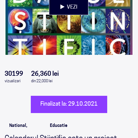
VEZI
0
0
0
0
30199
26,360 lei
vizualizari
din 22,000 lei
Finalizat la: 29.10.2021
National,
Educatie