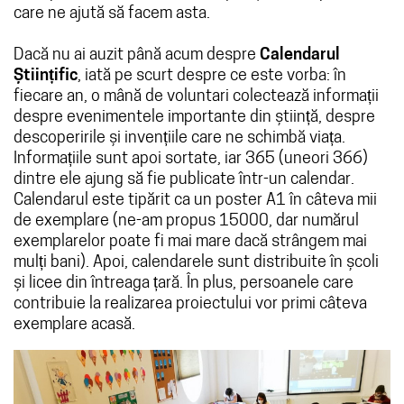
care ne ajută să facem asta.
Dacă nu ai auzit până acum despre
Calendarul
Științific
, iată pe scurt despre ce este vorba: în
fiecare an, o mână de voluntari colectează informații
despre evenimentele importante din știință, despre
descoperirile și invențiile care ne schimbă viața.
Informațiile sunt apoi sortate, iar 365 (uneori 366)
dintre ele ajung să fie publicate într-un calendar.
Calendarul este tipărit ca un poster A1 în câteva mii
de exemplare (ne-am propus 15000, dar numărul
exemplarelor poate fi mai mare dacă strângem mai
mulți bani). Apoi, calendarele sunt distribuite în școli
și licee din întreaga țară. În plus, persoanele care
contribuie la realizarea proiectului vor primi câteva
exemplare acasă.