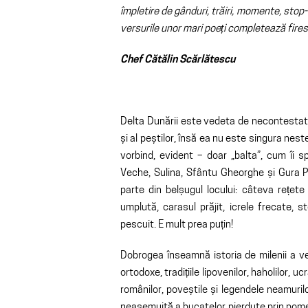
împletire de gânduri, trăiri, momente, stop-
versurile unor mari poeți completează firesc
Chef Cătălin Scărlătescu
Delta Dunării este vedeta de necontestat a
și al peștilor, însă ea nu este singura nes
vorbind, evident – doar „balta”, cum îi sp
Veche, Sulina, Sfântu Gheorghe și Gura Po
parte din belșugul locului: câteva rețete
umplută, carasul prăjit, icrele frecate, s
pescuit. E mult prea puțin!
Dobrogea înseamnă istoria de milenii a vest
ortodoxe, tradițiile lipovenilor, haholilor, ucra
românilor, poveștile și legendele neamuri
neasemuită a bucatelor pierdute prin pomeni