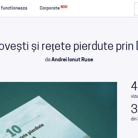
NOU
 functioneaza
Corporate
vești și rețete pierdute prin
de
Andrei Ionut Ruse
4
vizu
3
din 