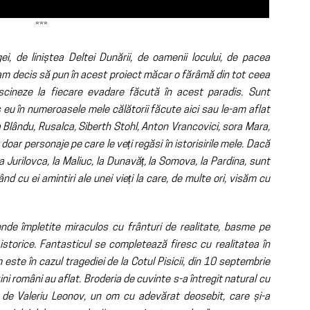
***
i, de liniștea Deltei Dunării, de oamenii locului, de pacea
am decis să pun în acest proiect măcar o fărâmă din tot ceea
cineze la fiecare evadare făcută în acest paradis. Sunt
eu în numeroasele mele călătorii făcute aici sau le-am aflat
ea Blându, Rusalca, Siberth Stohl, Anton Vrancovici, sora Mara,
 doar personaje pe care le veți regăsi în istorisirile mele. Dacă
, la Jurilovca, la Maliuc, la Dunavăț, la Somova, la Pardina, sunt
d cu ei amintiri ale unei vieți la care, de multe ori, visăm cu
ende împletite miraculos cu frânturi de realitate, basme pe
 istorice. Fantasticul se completează firesc cu realitatea în
 este în cazul tragediei de la Cotul Pisicii, din 10 septembrie
ni români au aflat. Broderia de cuvinte s-a întregit natural cu
ie de Valeriu Leonov, un om cu adevărat deosebit, care și-a