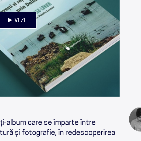
VEZI
rți-album care se împarte între
atură și fotografie, în redescoperirea