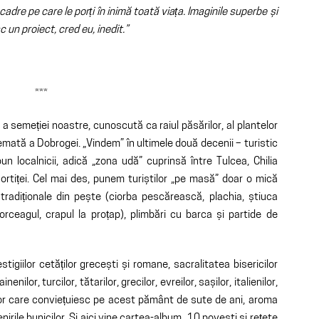
cadre pe care le porți în inimă toată viața. Imaginile superbe și
 un proiect, cred eu, inedit.”
***
 semeției noastre, cunoscută ca raiul păsărilor, al plantelor
temată a Dobrogei. „Vindem” în ultimele două decenii – turistic
un localnicii, adică „zona udă” cuprinsă între Tulcea, Chilia
rtiței. Cel mai des, punem turiștilor „pe masă” doar o mică
 tradiționale din pește (ciorba pescărească, plachia, știuca
torceagul, crapul la proțap), plimbări cu barca și partide de
igiilor cetăților grecești și romane, sacralitatea bisericilor
inenilor, turcilor, tătarilor, grecilor, evreilor, sașilor, italienilor,
lor care conviețuiesc pe acest pământ de sute de ani, aroma
rile bunicilor. Și aici vine cartea-album „10 povești și rețete