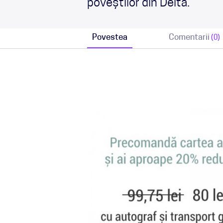
poveștilor din Deltă.
Povestea
Comentarii
(0)