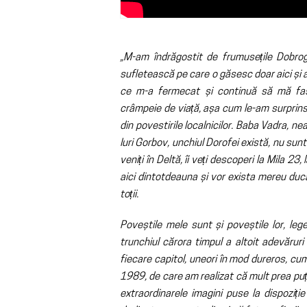
„M-am îndrăgostit de frumusețile Dobroge
sufletească pe care o găsesc doar aici și 
ce m-a fermecat și continuă să mă fas
crâmpeie de viață, așa cum le-am surprins 
din povestirile localnicilor. Baba Vadra, n
Iuri Gorbov, unchiul Dorofei există, nu sunt
veniți în Deltă, îi veți descoperi la Mila 23
aici dintotdeauna și vor exista mereu ducân
toții.
Poveștile mele sunt și poveștile lor, leg
trunchiul cărora timpul a altoit adevăruri
fiecare capitol, uneori în mod dureros, cum
1989, de care am realizat că mult prea puți
extraordinarele imagini puse la dispoziț