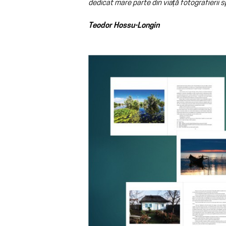
dedicat mare parte din viață fotografierii 
Teodor Hossu-Longin