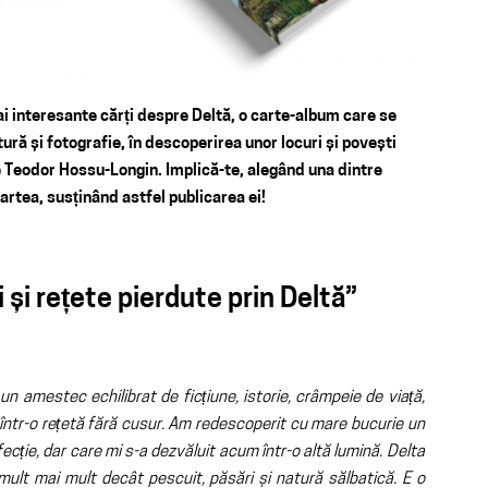
ai interesante cărți despre Deltă, o carte-album care se
tură și fotografie, în descoperirea unor locuri și povești
 Teodor Hossu-Longin. Implică-te, alegând una dintre
tea, susținând astfel publicarea ei!
și rețete pierdute prin Deltă”
un amestec echilibrat de ficțiune, istorie, crâmpeie de viață,
 într-o rețetă fără cusur. Am redescoperit cu mare bucurie un
ecție, dar care mi s-a dezvăluit acum într-o altă lumină. Delta
mult mai mult decât pescuit, păsări și natură sălbatică. E o