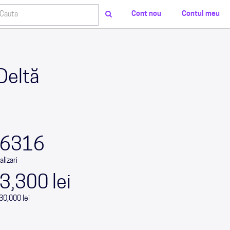
Cont nou
Contul meu
 Deltă
0
0
0
0
6316
alizari
3,300 lei
30,000 lei