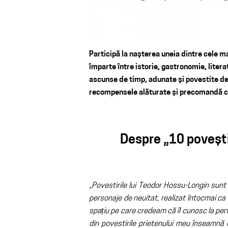
Participă la nașterea uneia dintre cele m
împarte între istorie, gastronomie, litera
ascunse de timp, adunate și povestite de
recompensele alăturate și precomandă car
Despre „10 povești 
„Povestirile lui Teodor Hossu-Longin sunt 
personaje de neuitat, realizat întocmai ca
spațiu pe care credeam că îl cunosc la perf
din povestirile prietenului meu înseamnă 