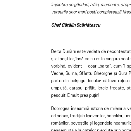
împletire de gânduri, trăiri, momente, stop-
versurile unor mari poeți completează firesc
Chef Cătălin Scărlătescu
Delta Dunării este vedeta de necontestat a
și al peștilor, însă ea nu este singura nes
vorbind, evident – doar „balta”, cum îi sp
Veche, Sulina, Sfântu Gheorghe și Gura Po
parte din belșugul locului: câteva rețete
umplută, carasul prăjit, icrele frecate, s
pescuit. E mult prea puțin!
Dobrogea înseamnă istoria de milenii a vest
ortodoxe, tradițiile lipovenilor, haholilor, ucra
românilor, poveștile și legendele neamuri
neasemuită a bucatelor pierdute prin pomeni