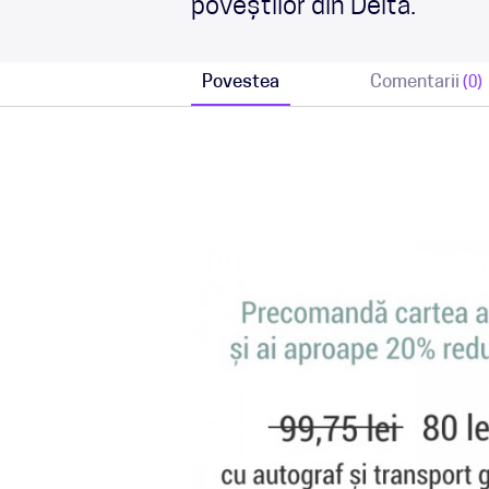
poveștilor din Deltă.
Povestea
Comentarii
(0)