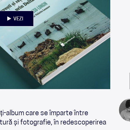
VEZI
rți-album care se împarte între
atură și fotografie, în redescoperirea