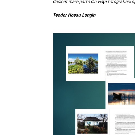
dedicat mare parte din viață fotografierii 
Teodor Hossu-Longin