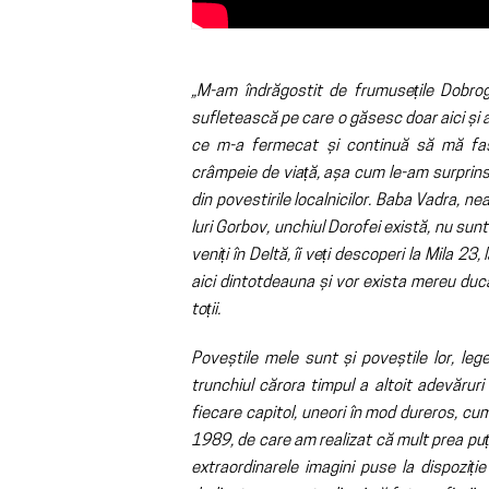
„M-am îndrăgostit de frumusețile Dobroge
sufletească pe care o găsesc doar aici și 
ce m-a fermecat și continuă să mă fas
crâmpeie de viață, așa cum le-am surprins 
din povestirile localnicilor. Baba Vadra, n
Iuri Gorbov, unchiul Dorofei există, nu sunt
veniți în Deltă, îi veți descoperi la Mila 23
aici dintotdeauna și vor exista mereu ducân
toții.
Poveștile mele sunt și poveștile lor, leg
trunchiul cărora timpul a altoit adevăruri
fiecare capitol, uneori în mod dureros, cum
1989, de care am realizat că mult prea puți
extraordinarele imagini puse la dispoziț