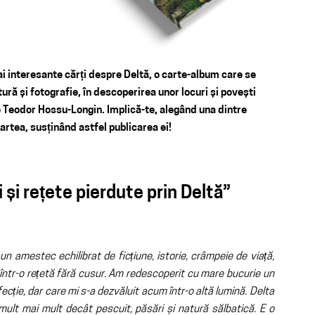
ai interesante cărți despre Deltă, o carte-album care se
tură și fotografie, în descoperirea unor locuri și povești
 Teodor Hossu-Longin. Implică-te, alegând una dintre
tea, susținând astfel publicarea ei!
și rețete pierdute prin Deltă”
un amestec echilibrat de ficțiune, istorie, crâmpeie de viață,
 într-o rețetă fără cusur. Am redescoperit cu mare bucurie un
ecție, dar care mi s-a dezvăluit acum într-o altă lumină. Delta
mult mai mult decât pescuit, păsări și natură sălbatică. E o