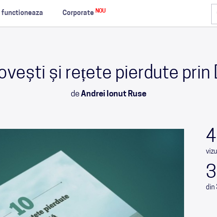
NOU
 functioneaza
Corporate
vești și rețete pierdute prin
de
Andrei Ionut Ruse
4
vizu
3
din 