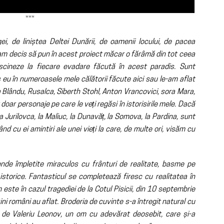
***
i, de liniștea Deltei Dunării, de oamenii locului, de pacea
am decis să pun în acest proiect măcar o fărâmă din tot ceea
cineze la fiecare evadare făcută în acest paradis. Sunt
eu în numeroasele mele călătorii făcute aici sau le-am aflat
ea Blându, Rusalca, Siberth Stohl, Anton Vrancovici, sora Mara,
 doar personaje pe care le veți regăsi în istorisirile mele. Dacă
, la Jurilovca, la Maliuc, la Dunavăț, la Somova, la Pardina, sunt
d cu ei amintiri ale unei vieți la care, de multe ori, visăm cu
ende împletite miraculos cu frânturi de realitate, basme pe
 istorice. Fantasticul se completează firesc cu realitatea în
 este în cazul tragediei de la Cotul Pisicii, din 10 septembrie
ni români au aflat. Broderia de cuvinte s-a întregit natural cu
ie de Valeriu Leonov, un om cu adevărat deosebit, care și-a