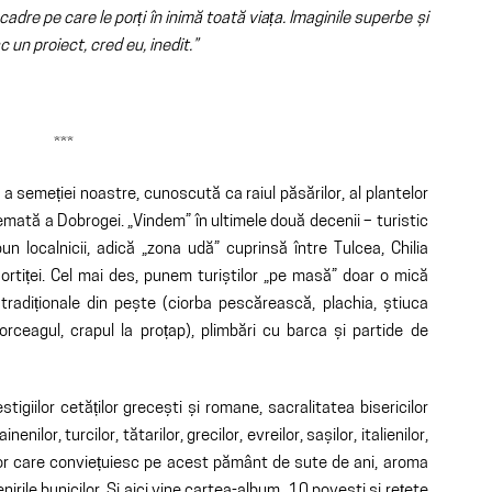
cadre pe care le porți în inimă toată viața. Imaginile superbe și
 un proiect, cred eu, inedit.”
***
 semeției noastre, cunoscută ca raiul păsărilor, al plantelor
temată a Dobrogei. „Vindem” în ultimele două decenii – turistic
un localnicii, adică „zona udă” cuprinsă între Tulcea, Chilia
rtiței. Cel mai des, punem turiștilor „pe masă” doar o mică
 tradiționale din pește (ciorba pescărească, plachia, știuca
torceagul, crapul la proțap), plimbări cu barca și partide de
igiilor cetăților grecești și romane, sacralitatea bisericilor
inenilor, turcilor, tătarilor, grecilor, evreilor, sașilor, italienilor,
lor care conviețuiesc pe acest pământ de sute de ani, aroma
rile bunicilor. Și aici vine cartea-album „10 povești și rețete