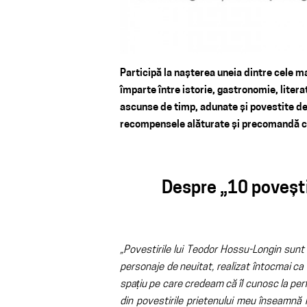
Participă la nașterea uneia dintre cele m
împarte între istorie, gastronomie, litera
ascunse de timp, adunate și povestite de
recompensele alăturate și precomandă car
Despre „10 povești 
„Povestirile lui Teodor Hossu-Longin sunt 
personaje de neuitat, realizat întocmai ca
spațiu pe care credeam că îl cunosc la perf
din povestirile prietenului meu înseamnă 