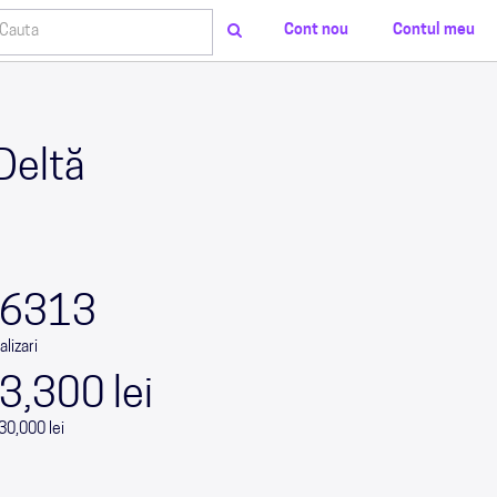
Cont nou
Contul meu
 Deltă
0
0
0
0
6313
alizari
3,300 lei
30,000 lei