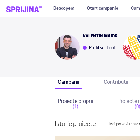
Descopera
Start campanie
Cum
VALENTIN MAIOR
Profil verificat
Campanii
Contributii
Proiecte proprii
Proiecte
(1)
(0
Istoric proiecte
Mai jos vezi toate 