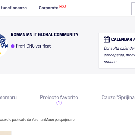
NOU
 functioneaza
Corporate
ROMANIAN IT GLOBAL COMMUNITY
CALENDAR A
Profil ONG verificat
Consulta calendarul
conceperea, promo
succes.
 membru
Proiecte favorite
Cauze "Sprijin
)
(1)
cauzele publicate de Valentin Maior pe sprijina.ro