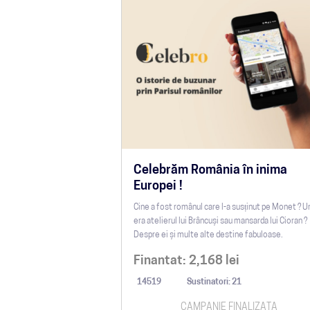
Celebrăm România în inima
Europei !
Cine a fost românul care l-a susținut pe Monet ? 
era atelierul lui Brâncuși sau mansarda lui Cioran ?
Despre ei și multe alte destine fabuloase.
Finantat:
2,168
lei
14519
Sustinatori: 21
CAMPANIE FINALIZATA