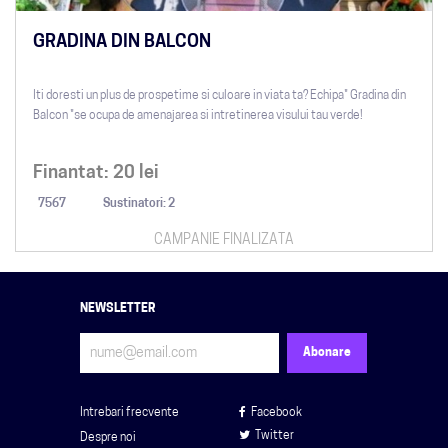
GRADINA DIN BALCON
Iti doresti un plus de prospetime si culoare in viata ta? Echipa" Gradina din
Balcon "se ocupa de amenajarea si intretinerea visului tau verde!
Finantat:
20
lei
7567
Sustinatori: 2
CAMPANIE FINALIZATA
NEWSLETTER
Intrebari frecvente
Facebook
Twitter
Despre noi