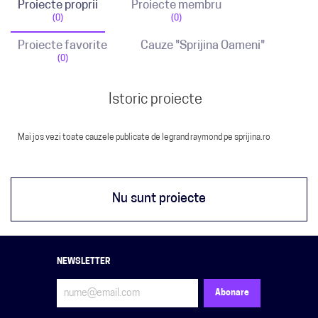
Proiecte proprii
Proiecte membru
(0)
(0)
Proiecte favorite
Cauze "Sprijina Oameni"
(0)
Istoric proiecte
Mai jos vezi toate cauzele publicate de legrand raymond pe sprijina.ro
Nu sunt proiecte
NEWSLETTER