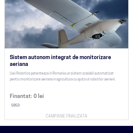
Sistem autonom integrat de monitorizare
aeriana
Uav Robotics patenteaza in Romania un sistem scalabil automatizat
pentru monitorizare aeriana in agricultura cu ajutorul robotilor aerieni.
Finantat:
0
lei
5853
CAMPANIE FINALIZATA