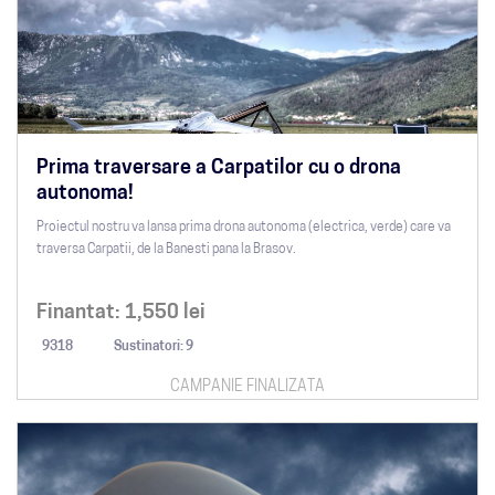
Prima traversare a Carpatilor cu o drona
autonoma!
Proiectul nostru va lansa prima drona autonoma (electrica, verde) care va
traversa Carpatii, de la Banesti pana la Brasov.
Finantat:
1,550
lei
9318
Sustinatori: 9
CAMPANIE FINALIZATA