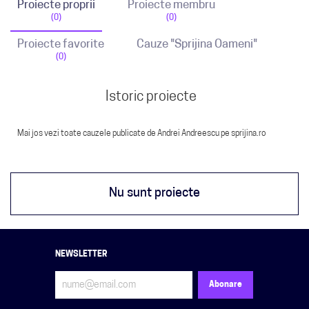
Proiecte proprii
Proiecte membru
(0)
(0)
Proiecte favorite
Cauze "Sprijina Oameni"
(0)
Istoric proiecte
Mai jos vezi toate cauzele publicate de Andrei Andreescu pe sprijina.ro
Nu sunt proiecte
NEWSLETTER