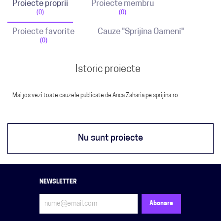
Proiecte proprii
Proiecte membru
(0)
(0)
Proiecte favorite
Cauze "Sprijina Oameni"
(0)
Istoric proiecte
Mai jos vezi toate cauzele publicate de Anca Zaharia pe sprijina.ro
Nu sunt proiecte
NEWSLETTER