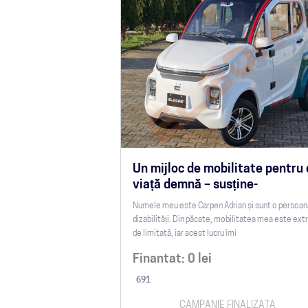
Un mijloc de mobilitate pentru 
viață demnă – susține-
Numele meu este Carpen Adrian și sunt o persoan
dizabilități. Din păcate, mobilitatea mea este ex
de limitată, iar acest lucru îmi
Finantat:
0
lei
691
CAMPANIE FINALIZATA