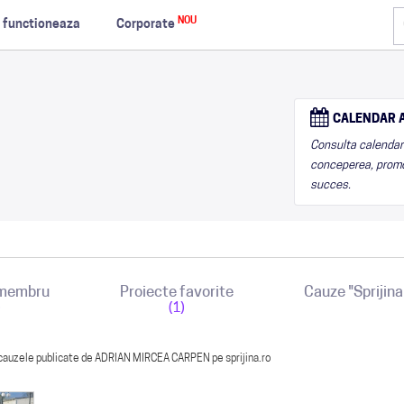
NOU
 functioneaza
Corporate
CALENDAR A
Consulta calendarul
conceperea, promo
succes.
 membru
Proiecte favorite
Cauze "Sprijin
)
(1)
 cauzele publicate de ADRIAN MIRCEA CARPEN pe sprijina.ro