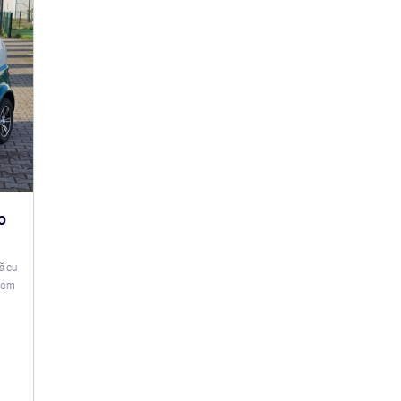
o
ă cu
trem