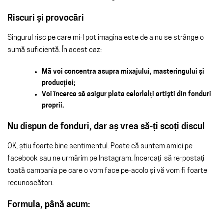
Riscuri și provocări
Singurul risc pe care mi-l pot imagina este de a nu se strânge o
sumă suficientă. În acest caz:
Mă voi concentra asupra mixajului, masteringului și
producției;
Voi încerca să asigur plata celorlalți artiști din fonduri
proprii.
Nu dispun de fonduri, dar aș vrea să-ți scoți discul
OK, știu foarte bine sentimentul. Poate că suntem amici pe
facebook sau ne urmărim pe Instagram. Încercați să re-postați
toată campania pe care o vom face pe-acolo și vă vom fi foarte
recunoscători.
Formula, până acum: