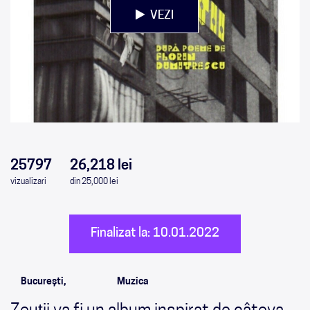
VEZI
0
0
0
0
25797
26,218 lei
vizualizari
din 25,000 lei
Finalizat la: 10.01.2022
București,
Muzica