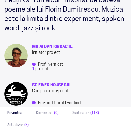
Zeuții va fi un album inspirat de câteva
poeme ale lui Florin Dumitrescu. Muzica
este la limita dintre experiment, spoken
word, jazz și rock.
MIHAI DAN IORDACHE
Initiator proiect
Profil verificat
1
proiect
SC FIVER HOUSE SRL
Companie pro-profit
Pro-profit profil verificat
Povestea
Comentarii
(0)
Sustinatori
(118)
Actualizari
(8)