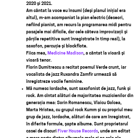
2020 și 2021.
Am cântat la voce eu însumi (deși planul inițial era
altul), m-am acompaniat la pian electric (deseori,
nefiind pianist, am recurs la programarea midi pentru
pasajele mai dificile, dar cele câteva improvizații și
părțile repetitive sunt înregistrate în timp real), la
saxofon, percuție și blockflote.
Fiica mea,
Medicine Madison
, a cântat la vioară și
vioară tenor.
Florin Dumitrescu a recitat poemul Verde crunt, iar
vocalista de jazz Ruxandra Zamfir urmează să
înregistreze vocile feminine.
Mă numesc Iordache, sunt saxofonist de jazz, funk și
rock. Am cîntat alături de majoritatea muzicienilor din
generația mea: Sorin Romanescu, Vlaicu Golcea,
Marta Hristea, cu grupul rock Kumm și cu propriul meu
grup de jazz, Iordache, alături de care am înregistrat,
în diferite formule, șapte albume. Sunt proprietarul
casei de discuri
Fiver House Records
, unde am editat