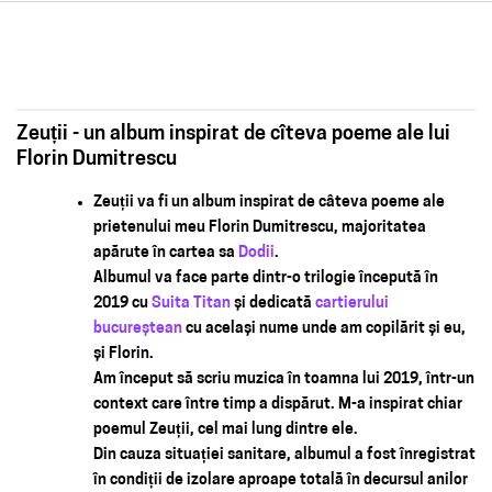
Zeuții - un album inspirat de cîteva poeme ale lui
Florin Dumitrescu
Zeuții va fi un album inspirat de câteva poeme ale
prietenului meu Florin Dumitrescu, majoritatea
apărute în cartea sa
Dodii
.
Albumul va face parte dintr-o trilogie începută în
2019 cu
Suita Titan
și dedicată
cartierului
bucureștean
cu același nume unde am copilărit și eu,
și Florin.
Am început să scriu muzica în toamna lui 2019, într-un
context care între timp a dispărut. M-a inspirat chiar
poemul Zeuții, cel mai lung dintre ele.
Din cauza situației sanitare, albumul a fost înregistrat
în condiții de izolare aproape totală în decursul anilor