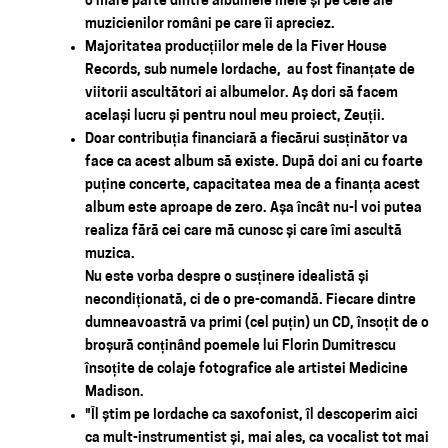
o mare parte dintre albumele mele și pe cele ale
muzicienilor români pe care îi apreciez.
Majoritatea producțiilor mele de la Fiver House
Records, sub numele Iordache, au fost finanțate de
viitorii ascultători ai albumelor. Aș dori să facem
același lucru și pentru noul meu proiect, Zeuții.
Doar contribuția financiară a fiecărui susținător va
face ca acest album să existe. După doi ani cu foarte
puține concerte, capacitatea mea de a finanța acest
album este aproape de zero. Așa încât nu-l voi putea
realiza fără cei care mă cunosc și care îmi ascultă
muzica.
Nu este vorba despre o susținere idealistă și
necondiționată, ci de o pre-comandă. Fiecare dintre
dumneavoastră va primi (cel puțin) un CD, însoțit de o
broșură conținând poemele lui Florin Dumitrescu
însoțite de colaje fotografice ale artistei Medicine
Madison.
"Îl știm pe Iordache ca saxofonist, îl descoperim aici
ca mult-instrumentist și, mai ales, ca vocalist tot mai