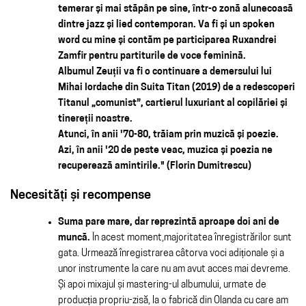
temerar și mai stăpân pe sine, într-o zonă alunecoasă
dintre jazz și lied contemporan. Va fi și un spoken
word cu mine și contăm pe participarea Ruxandrei
Zamfir pentru partiturile de voce feminină.
Albumul Zeuții va fi o continuare a demersului lui
Mihai Iordache din Suita Titan (2019) de a redescoperi
Titanul „comunist”, cartierul luxuriant al copilăriei și
tinereții noastre.
Atunci, în anii '70-80, trăiam prin muzică și poezie.
Azi, în anii '20 de peste veac, muzica și poezia ne
recuperează amintirile." (Florin Dumitrescu)
Necesități și recompense
Suma pare mare, dar reprezintă aproape doi ani de
muncă.
În acest moment,majoritatea înregistrărilor sunt
gata. Urmează înregistrarea câtorva voci adiționale și a
unor instrumente la care nu am avut acces mai devreme.
Și apoi mixajul și mastering-ul albumului, urmate de
producția propriu-zisă, la o fabrică din Olanda cu care am