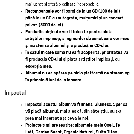
mai lucrat și oferă o calitate ireproșabilă.
Recompensele vor fi porni de la un CD (100 de lei)
până la un CD cu autografe, mulțumiri și un concert
privat (3000 de lei)
Fondurile obținute vor fi folosite pentru plata
artiștilor implicați, a inginerilor de sunet care vor mixa
și masteriza albumul și a producției CD-ului.
În cazul în care suma nu va fi acoperită, prioritatea va
fi producția CD-ului și plata artiștilor implicați, cu
excepția mea.
Albumul nu va apărea pe nicio platformă de streaming
în primele 6 luni de la lansare.
Impactul
Impactul acestui album va fi imens. Glumesc. Sper să
vă placă albumul, mai ales că, din câte știu, nu s-a
prea mai încercat așa ceva la noi
;
Proiecte similare reușite: albumele mele One Life
Left, Garden Beast, Organic Natural, Suita Titan
);