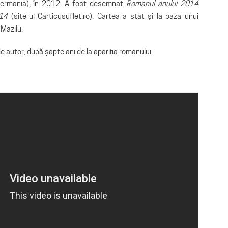
Germania), în 2012. A fost desemnat
Romanul anului 2014
014
(site-ul Carticusuflet.ro). Cartea a stat și la baza unui
 Mazilu.
 de autor, după șapte ani de la apariția romanului.