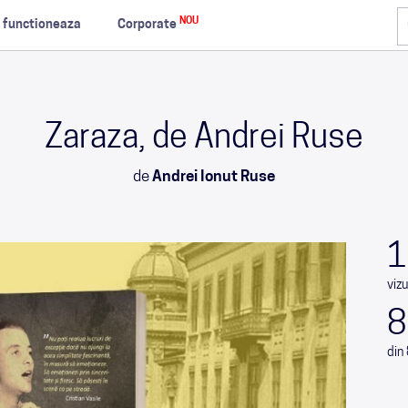
NOU
 functioneaza
Corporate
Zaraza, de Andrei Ruse
de
Andrei Ionut Ruse
1
vizu
8
din 