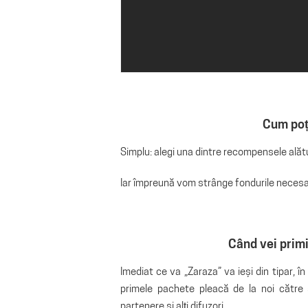
Cum poț
Simplu: alegi una dintre recompensele alăt
Iar împreună vom strânge fondurile necesare
Când vei prim
Imediat ce va „Zaraza” va ieși din tipar, în 
primele pachete pleacă de la noi către su
partenere și alți difuzori.