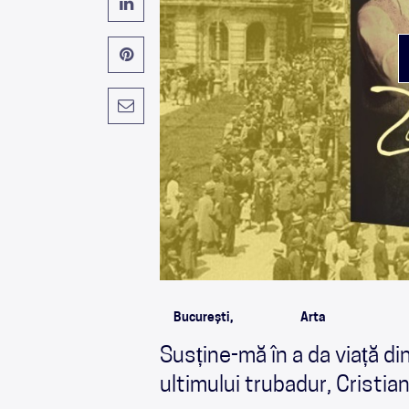
București,
Arta
Susține-mă în a da viață d
ultimului trubadur, Cristian