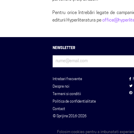
Pentru orice întrebări legate de campani
editurii Hyperliteratura pe
office@hyperlite
NEWSLETTER
Intrebari frecvente
Despre noi
Termeni si conditii
Politica de confidentialitate
Contact
© Sprijina 2016-2026
Folosim cookies pentru a imbunatati experienta