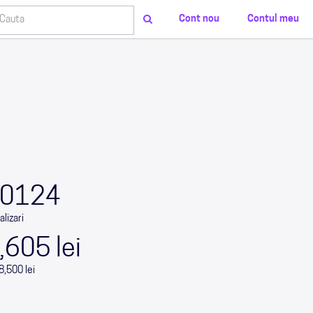
Cont nou
Contul meu
0
0
0
0
0124
alizari
,605 lei
8,500 lei