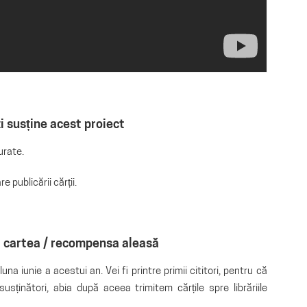
i susține acest proiect
urate.
 publicării cărții.
i cartea / recompensa aleasă
luna iunie a acestui an. Vei fi printre primii cititori, pentru că
sținători, abia după aceea trimitem cărțile spre librăriile