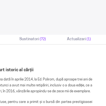
Sustinatori
Actualizari
(72)
(1)
rt istoric al cărții
a dată în aprilie 2014, la Ed. Polirom, după aproape trei ani de
nci a avut mai multe retipăriri, inclusiv o a doua ediție, ce a
ri, în 2016, vânzările apropiindu-se de zece mii de exemplare.
Ruse, pentru care a primit și o bursă din partea prestigioasei