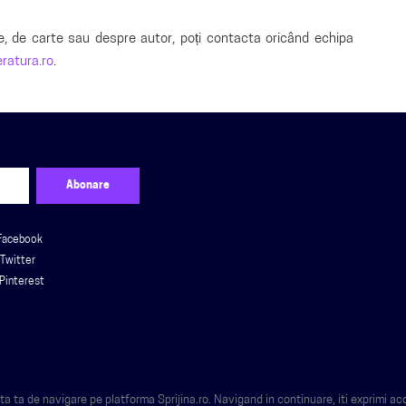
e, de carte sau despre autor, poți contacta oricând echipa
ratura.ro
.
Facebook
Twitter
Pinterest
 ta de navigare pe platforma Sprijina.ro. Navigand in continuare, iti exprimi ac