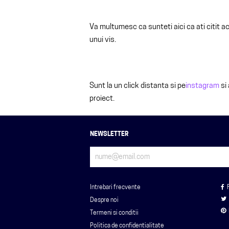
Va multumesc ca sunteti aici ca ati citit a
unui vis.
Sunt la un click distanta si pe
instagram
si 
proiect.
NEWSLETTER
Intrebari frecvente
Despre noi
Termeni si conditii
Politica de confidentialitate