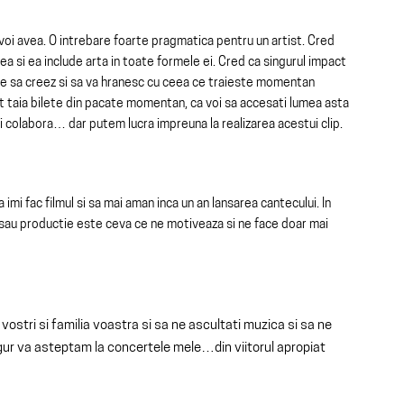
 voi avea. O intrebare foarte pragmatica pentru un artist. Cred
a si ea include arta in toate formele ei. Cred ca singurul impact
te sa creez si sa va hranesc cu ceea ce traieste momentan
 taia bilete din pacate momentan, ca voi sa accesati lumea asta
voi colabora… dar putem lucra impreuna la realizarea acestui clip.
a imi fac filmul si sa mai aman inca un an lansarea cantecului. In
i sau productie este ceva ce ne motiveaza si ne face doar mai
 vostri si familia voastra si sa ne ascultati muzica si sa ne
sigur va asteptam la concertele mele…din viitorul apropiat