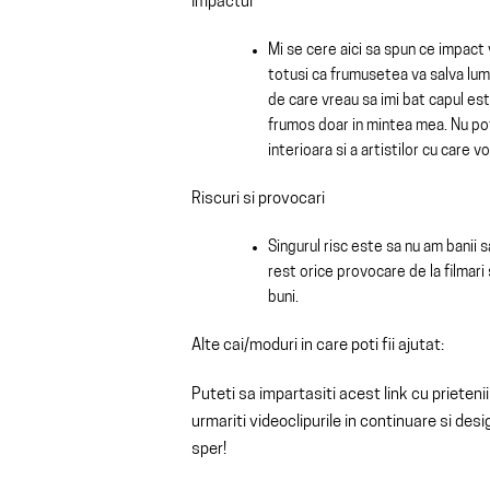
Impactul
Mi se cere aici sa spun ce impact
totusi ca frumusetea va salva lume
de care vreau sa imi bat capul es
frumos doar in mintea mea. Nu pot
interioara si a artistilor cu care 
Riscuri si provocari
Singurul risc este sa nu am banii s
rest orice provocare de la filmar
buni.
Alte cai/moduri in care poti fii ajutat:
Puteti sa impartasiti acest link cu prietenii
urmariti videoclipurile in continuare si de
sper!