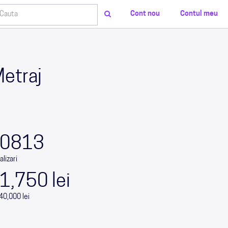
Cont nou
Contul meu
Metraj
0
0
0
0
0813
alizari
1,750 lei
40,000 lei