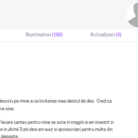
Sustinatori
Actualizari
(180)
(0)
 descriu pe mine si activitatea mea destul de des. Cred ca
pre sine.
Fiecare cantec pentru mine se scrie in imagini si am investit in
 in ultimii 3 ani desi am avut si sponsorizari pentru multe din
u depasite.