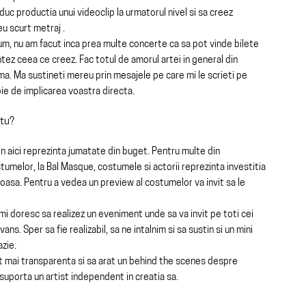
uc productia unui videoclip la urmatorul nivel si sa creez
u scurt metraj .
bum, nu am facut inca prea multe concerte ca sa pot vinde bilete
ntez ceea ce creez. Fac totul de amorul artei in general din
ma. Ma sustineti mereu prin mesajele pe care mi le scrieti pe
ie de implicarea voastra directa.
 tu?
n aici reprezinta jumatate din buget.
Pentru multe din
tumelor, la Bal Masque, costumele si actorii reprezinta investitia
dioasa. Pentru a vedea un preview al costumelor va invit sa le
imi doresc sa realizez un eveniment unde sa va invit pe toti cei
vans. Sper sa fie realizabil, sa ne intalnim si sa sustin si un mini
zie.
t mai transparenta si sa arat un behind the scenes despre
e suporta un artist independent in creatia sa.