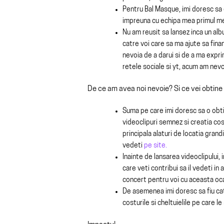
Pentru Bal Masque, imi doresc sa d
impreuna cu echipa mea primul me
Nu am reusit sa lansez inca un al
catre voi care sa ma ajute sa fina
nevoia de a darui si de a ma expri
retele sociale si yt, acum am nevo
De ce am avea noi nevoie? Si ce vei obtine
Suma pe care imi doresc sa o obti
videoclipuri semnez si creatia cos
principala alaturi de locatia gran
vedeti
pe site.
Inainte de lansarea videoclipului, 
care veti contribui sa il vedeti in a
concert pentru voi cu aceasta oca
De asemenea imi doresc sa fiu ca
costurile si cheltuielile pe care l