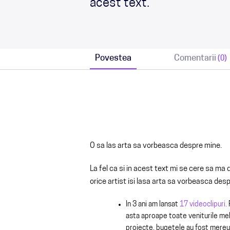
acest text.
Povestea
Comentarii
(0)
O sa las arta sa vorbeasca despre mine.
La fel ca si in acest text mi se cere sa ma
orice artist isi lasa arta sa vorbeasca des
In 3 ani am lansat
17 videoclipuri.
asta aproape toate veniturile mele
proiecte, bugetele au fost mere