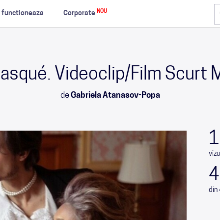
NOU
 functioneaza
Corporate
asqué. Videoclip/Film Scurt 
de
Gabriela Atanasov-Popa
1
vizu
4
din 