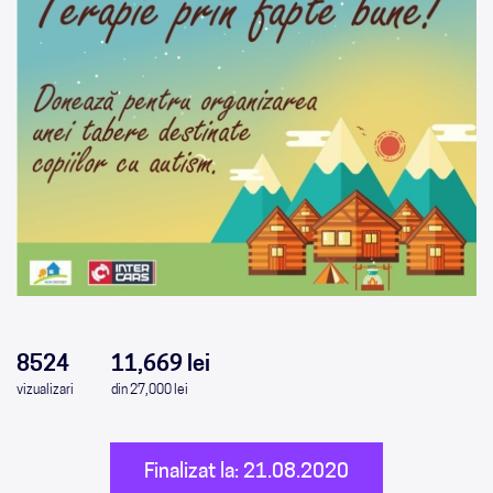
0
0
0
0
8524
11,669 lei
vizualizari
din 27,000 lei
Finalizat la: 21.08.2020