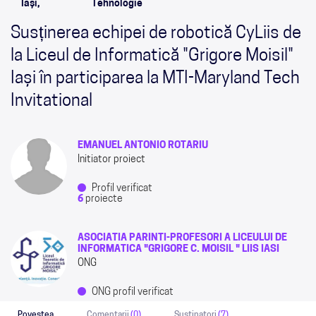
Iași,
Tehnologie
Susținerea echipei de robotică CyLiis de
la Liceul de Informatică "Grigore Moisil"
Iași în participarea la MTI-Maryland Tech
Invitational
EMANUEL ANTONIO ROTARIU
Initiator proiect
Profil verificat
6
proiecte
ASOCIATIA PARINTI-PROFESORI A LICEULUI DE
INFORMATICA "GRIGORE C. MOISIL " LIIS IASI
ONG
ONG profil verificat
Povestea
Comentarii
(0)
Sustinatori
(7)