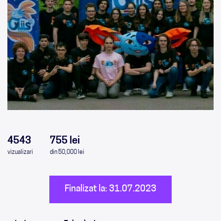
0
0
0
0
4543
755 lei
vizualizari
din 50,000 lei
Finalizat la: 31.07.2023