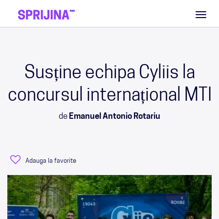
Toggl
naviga
Susține echipa Cyliis la
concursul internațional MTI
de
Emanuel Antonio Rotariu
Adauga la favorite