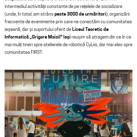
intermediul activității constante de pe rețelele de socializare
(unde, în total, am strâns
peste 3000 de urmăritori
), organizării
frecvente de evenimente prin care ne conectăm cu comunitatea
ieșeană, dar și suportului oferit de
Liceul Teoretic de
Informatică „Grigore Moisil" lași
reușim să atragem din ce în ce
mai mulți tineri spre atelierele de robotică CyLiis, dar mai ales spre
comunitatea FIRST.