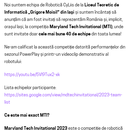
Noi suntem echipa de Robotică CyLiis de la
Liceul Teoretic de
Informatică „Grigore Moisil” din Iași
și suntem încântați să
anunțăm că am fost invitați să reprezentăm România și, implicit,
orașul Iași, la competiția
Maryland Tech Invitational (MTI)
, unde
sunt invitate doar
cele mai bune 40 de echipe
din toata lumea!
Ne-am calificat la această competiție datorită performanțelor din
sezonul PowerPlay și printr-un videoclip demonstrativ al
robotului:
https://youtu.be/5Vl9Tux2-xk
Lista echipelor participante:
https://sites.google.com/view/mdtechinvitational/2023-team-
list
Ce este mai exact MTI?
Maryland Tech Invitational 2023
este o competiție de robotică