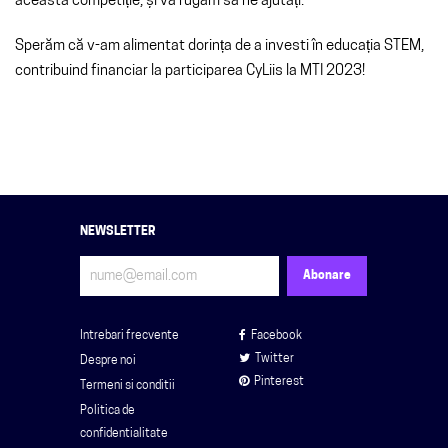
aceasta competiție, și vă rugăm să ne ajutați.
Sperăm că v-am alimentat dorința de a investi în educația STEM,
contribuind financiar la participarea CyLiis la MTI 2023!
NEWSLETTER
Intrebari frecvente
Facebook
Twitter
Despre noi
Pinterest
Termeni si conditii
Politica de
confidentialitate