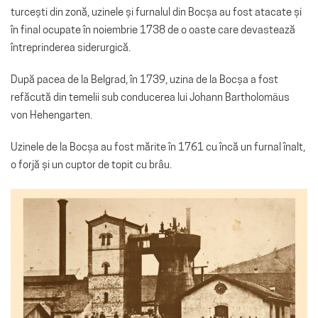
turcești din zonă, uzinele și furnalul din Bocșa au fost atacate și
în final ocupate în noiembrie 1738 de o oaste care devastează
întreprinderea siderurgică.
După pacea de la Belgrad, în 1739, uzina de la Bocșa a fost
refăcută din temelii sub conducerea lui Johann Bartholomäus
von Hehengarten.
Uzinele de la Bocșa au fost mărite în 1761 cu încă un furnal înalt,
o forjă și un cuptor de topit cu brâu.