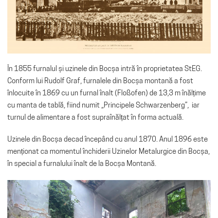
În 1855 furnalul și uzinele din Bocșa intră în proprietatea StEG.
Conform lui Rudolf Graf, furnalele din Bocșa montană a fost
înlocuite în 1869 cu un furnal înalt (Floßofen) de 13,3 m înălțime
cu manta de tablă, fiind numit „Principele Schwarzenberg”, iar
turnul de alimentare a fost supraînălțat în forma actuală.
Uzinele din Bocșa decad începând cu anul 1870. Anul 1896 este
menționat ca momentul închiderii Uzinelor Metalurgice din Bocșa,
în special a furnalului înalt de la Bocșa Montană
.