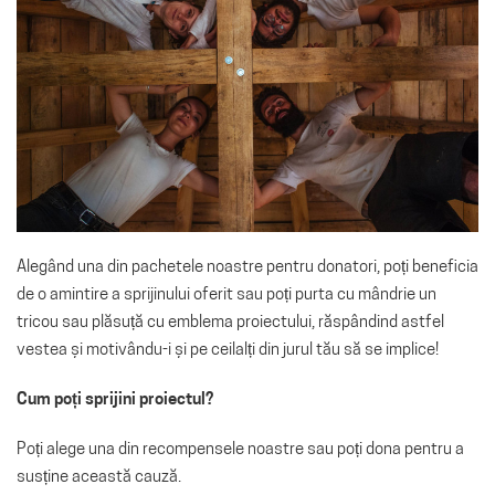
Alegând una din pachetele noastre pentru donatori, poți beneficia
de o amintire a sprijinului oferit sau poți purta cu mândrie un
tricou sau plăsuță cu emblema proiectului, răspândind astfel
vestea și motivându-i și pe ceilalți din jurul tău să se implice!
Cum poți sprijini proiectul?
Poți alege una din recompensele noastre sau poți dona pentru a
susține această cauză.