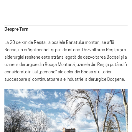
Despre Turn
La 20 de km de Reșița, la poalele Banatului montan, se află
Bocșa, un orășel cochet și plin de istorie. Dezvoltarea Reșiței și a
siderurgiei reșițene este strâns legată de dezvoltarea Bocșei și a
uzinei siderurgice din Bocșa Montană, uzinele din Reșița putând fi
considerate inițial „gemene” ale celor din Bocșa și ulterior
succesoare și continuatoare ale industriei siderurgice Bocșene.