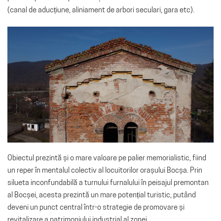
(canal de aducțiune, aliniament de arbori seculari, gara etc).
Obiectul prezintă și o mare valoare pe palier memorialistic, fiind
un reper în mentalul colectiv al locuitorilor orașului Bocșa. Prin
silueta inconfundabilă a turnului furnalului în peisajul premontan
al Bocșei, acesta prezintă un mare potențial turistic, putând
deveni un punct central într-o strategie de promovare și
revitalizare a patrimoniului industrial al zonei.