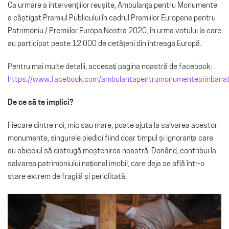
Ca urmare a intervențiilor reușite, Ambulanța pentru Monumente
a câștigat Premiul Publicului în cadrul Premiilor Europene pentru
Patrimoniu / Premiilor Europa Nostra 2020, în urma votului la care
au participat peste 12.000 de cetățeni din întreaga Europă.
Pentru mai multe detalii, accesați pagina noastră de facebook:
https://www.facebook.com/ambulantapentrumonumenteprinbana
De ce să te implici?
Fiecare dintre noi, mic sau mare, poate ajuta la salvarea acestor
monumente, singurele piedici fiind doar timpul și ignoranța care
au obiceiul să distrugă moștenirea noastră. Donând, contribui la
salvarea patrimoniului național imobil, care deja se află într-o
stare extrem de fragilă și periclitată.