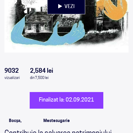
VEZI
0
0
0
0
9032
2,584 lei
vizualizari
din 7,500 lei
Finalizat la: 02.09.2021
Bocșa,
Mestesugarie