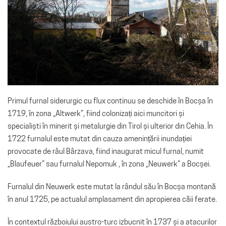
Primul furnal siderurgic cu flux continuu se deschide în Bocșa în
1719, în zona „Altwerk”, fiind colonizați aici muncitori și
specialiști în minerit și metalurgie din Tirol și ulterior din Cehia.
În
1722 furnalul este mutat din cauza amenințării inundației
provocate de râul Bârzava, fiind inaugurat micul furnal, numit
„Blaufeuer” sau furnalul Nepomuk , în zona „Neuwerk” a Bocșei.
Furnalul din Neuwerk este mutat la rândul său în Bocșa montană
în anul 1725, pe actualul amplasament din apropierea căii ferate.
În contextul războiului austro-turc izbucnit în 1737 și a atacurilor