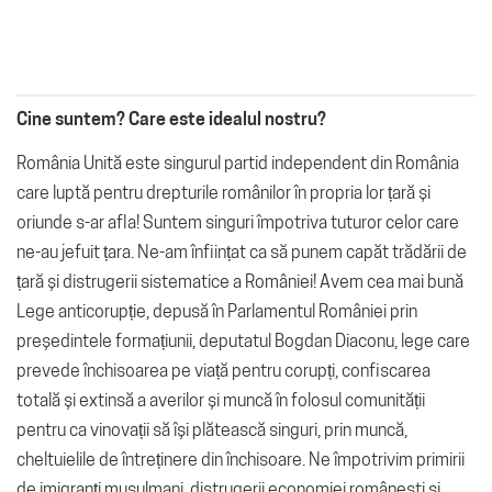
Cine suntem? Care este idealul nostru?
România Unită este singurul partid independent din România
care luptă pentru drepturile românilor în propria lor țară și
oriunde s-ar afla! Suntem singuri împotriva tuturor celor care
ne-au jefuit țara. Ne-am înființat ca să punem capăt trădării de
țară și distrugerii sistematice a României! Avem cea mai bună
Lege anticorupție, depusă în Parlamentul României prin
președintele formațiunii, deputatul Bogdan Diaconu, lege care
prevede închisoarea pe viață pentru corupți, confiscarea
totală și extinsă a averilor și muncă în folosul comunității
pentru ca vinovații să își plătească singuri, prin muncă,
cheltuielile de întreținere din închisoare. Ne împotrivim primirii
de imigranți musulmani, distrugerii economiei românești și