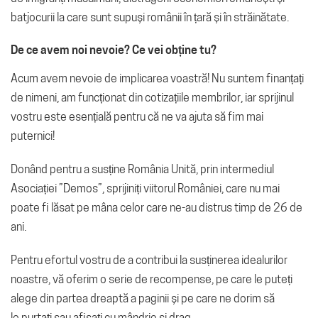
batjocurii la care sunt supuși românii în țară și în străinătate.
De ce avem noi nevoie? Ce vei obține tu?
Acum avem nevoie de implicarea voastră! Nu suntem finanțați
de nimeni, am funcționat din cotizațiile membrilor, iar sprijinul
vostru este esențială pentru că ne va ajuta să fim mai
puternici!
Donând pentru a susține România Unită, prin intermediul
Asociației ”Demos”, sprijiniți viitorul României, care nu mai
poate fi lăsat pe mâna celor care ne-au distrus timp de 26 de
ani.
Pentru efortul vostru de a contribui la susținerea idealurilor
noastre, vă oferim o serie de recompense, pe care le puteți
alege din partea dreaptă a paginii și pe care ne dorim să