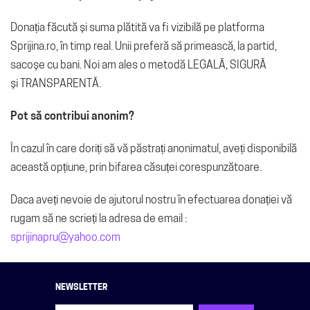
Donația făcută și suma plătită va fi vizibilă pe platforma
Sprijina.ro, în timp real. Unii preferă să primească, la partid,
sacoșe cu bani. Noi am ales o metodă LEGALĂ, SIGURĂ
și TRANSPARENTĂ.
Pot să contribui anonim?
În cazul în care doriți să vă păstrați anonimatul, aveți disponibilă
această opțiune, prin bifarea căsuței corespunzătoare.
Daca aveți nevoie de ajutorul nostru în efectuarea donației vă
rugam să ne scrieți la adresa de email :
sprijinapru@yahoo.com
NEWSLETTER