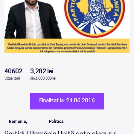
0
0
0
0
40602
3,282 lei
vizualizari
din 1,000,000 lei
Finalizat la: 24.06.2016
Romania,
Politica