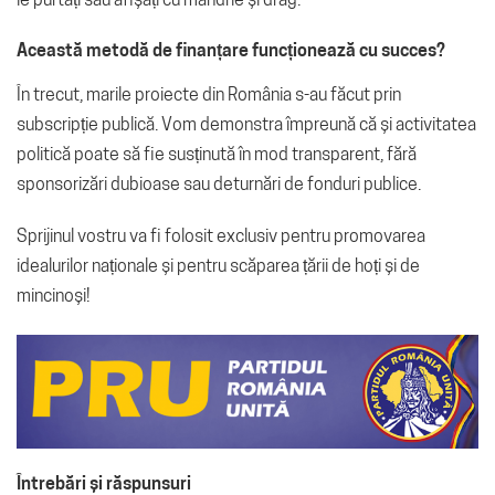
le purtați sau afișați cu mândrie și drag.
Această metodă de finanțare funcționează cu succes?
În trecut, marile proiecte din România s-au făcut prin
subscripție publică.
Vom demonstra împreună că și activitatea
politică poate să fie susținută în mod transparent, fără
sponsorizări dubioase sau deturnări de fonduri publice.
Sprijinul vostru va fi folosit exclusiv pentru promovarea
idealurilor naționale și pentru scăparea țării de hoți și de
mincinoși!
Întrebări și răspunsuri