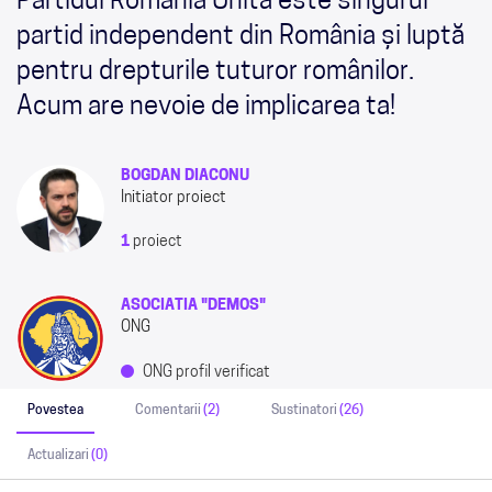
Partidul România Unită este singurul
partid independent din România și luptă
pentru drepturile tuturor românilor.
Acum are nevoie de implicarea ta!
BOGDAN DIACONU
Initiator proiect
1
proiect
ASOCIATIA "DEMOS"
ONG
ONG profil verificat
Povestea
Comentarii
(2)
Sustinatori
(26)
Actualizari
(0)