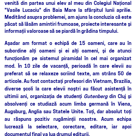
venită din partea unui elev al meu din Colegiul Național
"Vasile Lucaciu" din Baia Mare la sfârșitul
lunii
aprilie.
Meditând asupra problemei, am ajuns la concluzia că este
păcat să lăsăm amintiri frumoase, proiecte interesante și
informații valoroase să se piardă în grădina timpului.
Așadar am format o echipă de 15 oameni, care au în
subordine alți oameni și ei alți oameni, și de atunci
funcționăm pe sistemul piramidal în cel mai organizat
mod. În 10 zile de vacanță, perioadă în care elevii au
preferat să se relaxeze scriind texte, am strâns 50 de
articole. Au fost contactați profesori din Vietnam, Brazilia,
diverse școli la care elevii noștri au făcut asistență în
ultimii ani, organizația de studenți
Gutenberg
din Cluj și
absolvenți ce studiază acum limba germană în Viena,
Augsburg, Anglia sau Statele Unite. Toți, dar absolut toți
au răspuns pozitiv rugăminții noastre. Acum echipa
lucrează la selectare, corectare, editare, iar apoi
documentul final va lua drumul editurii.