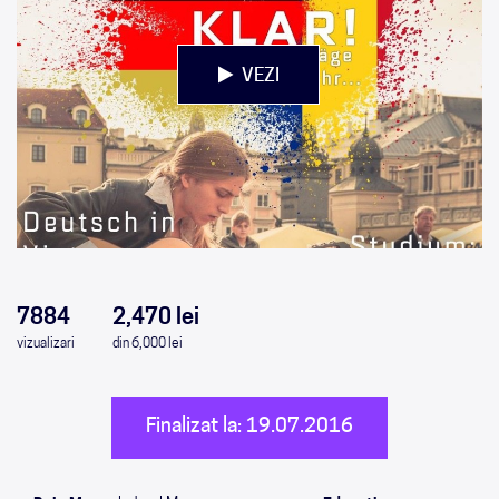
VEZI
0
0
0
0
7884
2,470 lei
vizualizari
din 6,000 lei
Finalizat la: 19.07.2016