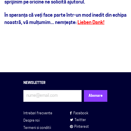
sprijinim pe oricine ne solicită ajutorul.
În speranța că veți face parte într-un mod inedit din echipa
noastră, vă mulțumim... nemțește:
Lieben Dank!
NEWSLETTER
Intrebari frecvente
Facebook
Twitter
Despre noi
Pinterest
Termeni si conditii