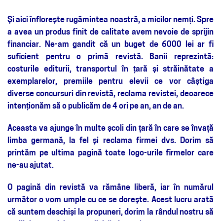
Și aici înflorește rugămintea noastră, a micilor nemți. Spre
a avea un produs finit de calitate avem nevoie de sprijin
financiar. Ne-am gandit că un buget de 6000 lei ar fi
suficient pentru o primă revistă. Banii reprezintă:
costurile editurii, transportul în țară și străinătate a
exemplarelor, premiile pentru elevii ce vor câștiga
diverse concursuri din revistă, reclama revistei, deoarece
intenționăm să o publicăm de 4 ori pe an, an de an.
Aceasta va ajunge în multe școli din țară în care se învață
limba germană, la fel și reclama firmei dvs. Dorim să
printăm pe ultima pagină toate logo-urile firmelor care
ne-au ajutat.
O pagină din revistă va rămâne liberă, iar în numărul
următor o vom umple cu ce se dorește. Acest lucru arată
că suntem deschiși la propuneri, dorim la rândul nostru să