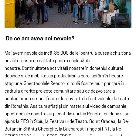
De ce am avea noi nevoie?
Mai avem nevoie de încă 35.000 de lei pentru a putea achiziționa
un autoturism de calitate pentru deplasările
noastre. Continuitatea activității noastre în domeniul cultural
depinde și de mobilitatea producțiilor la care lucrăm în fiecare
stagiune. Spectacolele Reactor circulă foarte mult prin țară în
cadrul a diferite proiecte comunitare sau de dezvoltare a
publicului nou și sunt foarte des invitate în festivalurile de teatru
din România. Așa cum aflați și din materialul video de campanie,
s
pectacolele noastre au plecat din curtea Reactor cu duba și au
ajuns la FITS în Sibiu, la Festivalul de Teatru Scurt Oradea, la De-
Butant în Sfântu Gheorghe, la Bucharest Fringe și FNT, la Re-