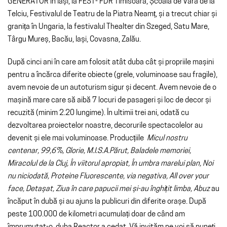
GENERATOR în Iași, la FEST- FDR Timisoara, Școala de Vară de la
Telciu, Festivalul de Teatru de la Piatra Neamț, și a trecut chiar și
gra
nița în Ungaria, la festivalul Thealter din Szeged, Satu Mare,
Târgu Mureș, Bacău, Iași, Covasna, Zalău.
După cinci ani în care am folosit atât duba cât și propriile mașini
pentru a încărca diferite obiecte (grele, voluminoase sau fragile),
avem nevoie de un autoturism sigur și decent. Avem nevoie de o
mașină mare care să aibă 7 locuri de pasageri și loc de decor și
recuzită (minim 2.20 lungime).
În ultimii trei ani, odată cu
dezvoltarea proiectelor noastre, decorurile spectacolelor au
devenit și ele mai voluminoase. Producțiile
Micul nostru
centenar, 99,6%, Glorie, M.I.S.A.Părut, Baladele memoriei,
Miracolul de la Cluj, În viitorul apropiat, În umbra marelui plan, Noi
nu niciodată, Proteine Fluorescente, via negativa, All over your
face, Detașat, Ziua în care papucii mei și-au înghițit limba, Abuz
au
încăput în dubă și au ajuns la publicuri din diferite orașe.
După
peste 100.000 de kilometri acumulați doar de când am