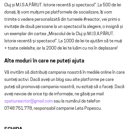
Cluj și M.I.S.A.PĂRUT. Istorie recentă și spectacol”. La 500 de lei
donați, îți vom mulțumi pe platformele de socializare, îți vom
trimite o vedere personalizată din turneele #reactor, vei primi o
invitație de două persoane la un spectacol la alegere, o insignă și
un exemplar din cartea „Miracolul de la Cluj și M.I.S.A.PĂRUT.
Istorie recentă și spectacol”. La 1000 de lei te ajutăm să te muți
+ toate celelalte, iar la 2000 de lei te luăm cu noi în deplasare!
Alte moduri în care ne puteți ajuta
Vă invităm să distribuiți campania noastră în mediile online în care
sunteți activi. Dacă aveți un blog sau alte platforme pe care
puteți să promovați campania noastră, nu ezitați să o faceți. Dacă
aveți nevoie de orice tip de informație, ne găsiți pe mail
spatiureactor@gmail.com
sau la numărul de telefon
0748.751.778, responsabil campanie Leta Popescu.