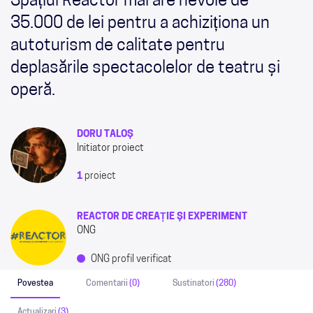
Spațiul Reactor mai are nevoie de
35.000 de lei pentru a achiziționa un
autoturism de calitate pentru
deplasările spectacolelor de teatru și
operă.
DORU TALOȘ
Initiator proiect
1
proiect
REACTOR DE CREAȚIE ȘI EXPERIMENT
ONG
ONG profil verificat
Povestea
Comentarii
(0)
Sustinatori
(280)
Actualizari
(3)