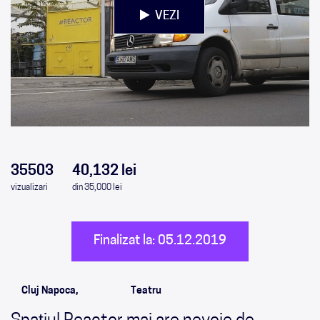
VEZI
0
0
0
0
35503
40,132 lei
vizualizari
din 35,000 lei
Finalizat la: 05.12.2019
Cluj Napoca,
Teatru