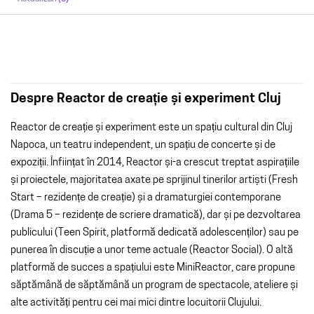
Despre Reactor de creație și experiment Cluj
Reactor de creație și experiment este un spațiu cultural din Cluj
Napoca, un teatru independent, un spațiu de concerte și de
expoziții. Înființat în 2014, Reactor și-a crescut treptat aspirațiile
și proiectele, majoritatea axate pe sprijinul tinerilor artiști (Fresh
Start – rezidențe de creație) și a dramaturgiei contemporane
(Drama 5 – rezidențe de scriere dramatică), dar și pe dezvoltarea
publicului (Teen Spirit, platformă dedicată adolescenților) sau pe
punerea în discuție a unor teme actuale (Reactor Social). O altă
platformă de succes a spațiului este MiniReactor, care propune
săptămână de săptămână un program de spectacole, ateliere și
alte activități pentru cei mai mici dintre locuitorii Clujului.