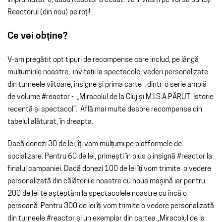
împrumutat-o,
duba Reactor a cedat. Vă invităm pe voi să puneți
Reactorul (din nou) pe roți!
Ce vei obține?
V-am pregătit opt tipuri de recompense care includ, pe lângă
mulțumirile noastre, invitații la spectacole, vederi personalizate
din turneele viitoare, insigne și prima carte - dintr-o serie amplă
de volume #reactor - „Miracolul de la Cluj și M.I.S.A.PĂRUT. Istorie
recentă și spectacol”. Află mai multe despre recompense din
tabelul alăturat, în dreapta.
Dacă donezi 30 de lei, îți vom mulțumi pe platformele de
socializare. Pentru 60 de lei, primești în plus o insignă #reactor la
finalul campaniei. Dacă donezi 100 de lei îți vom trimite o vedere
personalizată din călătoriile noastre cu noua mașină iar pentru
200 de lei te așteptăm la spectacolele noastre cu încă o
persoană. Pentru 300 de lei îți vom trimite o vedere personalizată
din turneele #reactor și un exemplar din cartea „Miracolul de la