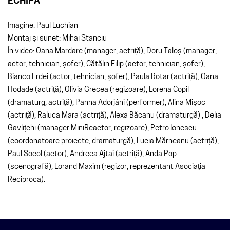
ECHIPA
Imagine: Paul Luchian
Montaj și sunet: Mihai Stanciu
În video: Oana Mardare (manager, actriță), Doru Taloș (manager,
actor, tehnician, șofer), Cătălin Filip (actor, tehnician, șofer),
Bianco Erdei (actor, tehnician, șofer), Paula Rotar (actriță), Oana
Hodade (actriță), Olivia Grecea (regizoare), Lorena Copil
(dramaturg, actriță), Panna Adorjáni (performer), Alina Mișoc
(actriță), Raluca Mara (actriță), Alexa Băcanu (dramaturgă) , Delia
Gavlițchi (manager MiniReactor, regizoare), Petro Ionescu
(coordonatoare proiecte, dramaturgă), Lucia Mărneanu (actriță),
Paul Socol (actor), Andreea Ajtai (actriță), Anda Pop
(scenografă), Lorand Maxim (regizor, reprezentant Asociația
Reciproca).