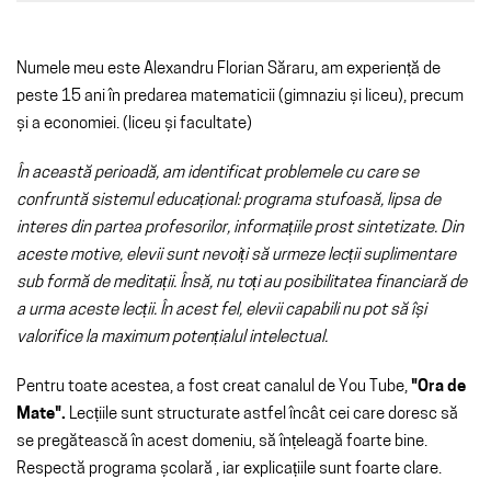
Numele meu este Alexandru Florian Săraru, am experiență de
peste 15 ani în predarea matematicii (gimnaziu și liceu), precum
și a economiei. (liceu și facultate)
În această perioadă, am identificat problemele cu care se
confruntă sistemul educațional: programa stufoasă, lipsa de
interes din partea profesorilor, informațiile prost sintetizate. Din
aceste motive, elevii sunt nevoiți să urmeze lecții suplimentare
sub formă de meditații. Însă, nu toți au posibilitatea financiară de
a urma aceste lecții. În acest fel, elevii capabili nu pot să își
valorifice la maximum potențialul intelectual.
Pentru toate acestea, a fost creat canalul de You Tube,
"Ora de
Mate".
Lecțiile sunt structurate astfel încât cei care doresc să
se pregătească în acest domeniu, să înțeleagă foarte bine.
Respectă programa școlară , iar explicațiile sunt foarte clare.