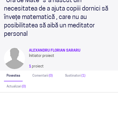
"Ora de Mate" s-a născut din
necesitatea de a ajuta copiii dornici să
învețe matematică , care nu au
posibilitatea să aibă un meditator
personal
ALEXANDRU FLORIAN SARARU
Initiator proiect
1
proiect
Povestea
Comentarii
(0)
Sustinatori
(1)
Actualizari
(0)