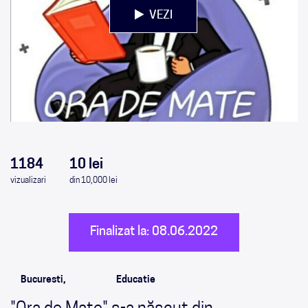
VEZI
0
0
0
0
1184
10 lei
vizualizari
din 10,000 lei
Finalizat la: 08.06.2022
Bucuresti,
Educatie