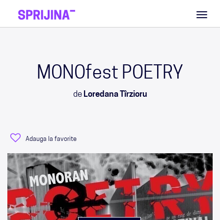
Toggl
naviga
MONOfest POETRY
de
Loredana Tîrzioru
Adauga la favorite