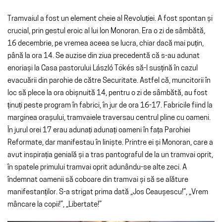
Tramvaiul a fost un element cheie al Revoluției. A fost spontan și
crucial, prin gestul eroic al lui Ion Monoran. Era o zi de sâmbătă,
16 decembrie, pe vremea aceea se lucra, chiar dacă mai puțin,
până la ora 14. Se auzise din ziua precedentă că s-au adunat
enoriași la Casa pastorului László Tőkés să-l susțină în cazul
evacuării din parohie de către Securitate. Astfel că, muncitorii în
loc să plece la ora obișnuită 14, pentru o zi de sâmbătă, au fost
ținuți peste program în fabrici, în jur de ora 16-17. Fabricile fiind la
marginea orașului, tramvaiele traversau centrul pline cu oameni.
În jurul orei 17 erau adunați adunați oameni în fața Parohiei
Reformate, dar manifestau în liniște. Printre ei și Monoran, care a
avut inspirația genială și a tras pantograful de la un tramvai oprit,
în spatele primului tramvai oprit adunându-se alte zeci. A
îndemnat oamenii să coboare din tramvai și să se alăture
manifestanților. S-a strigat prima dată „Jos Ceaușescu!”, „Vrem
mâncare la copii!”, „Libertate!”