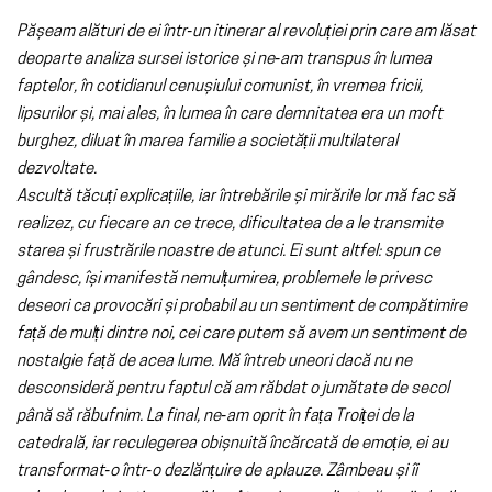
Pășeam alături de ei într‑un itinerar al revoluției prin care am lăsat
deoparte analiza sursei istorice și ne‑am transpus în lumea
faptelor, în cotidianul cenușiului comunist, în vremea fricii,
lipsurilor și, mai ales, în lumea în care demnitatea era un moft
burghez, diluat în marea familie a societății multilateral
dezvoltate.
Ascultă tăcuți explicațiile, iar întrebările și mirările lor mă fac să
realizez, cu fiecare an ce trece, dificultatea de a le transmite
starea și frustrările noastre de atunci. Ei sunt altfel: spun ce
gândesc, își manifestă nemulțumirea, problemele le privesc
deseori ca provocări și probabil au un sentiment de compătimire
față de mulți dintre noi, cei care putem să avem un sentiment de
nostalgie față de acea lume. Mă întreb uneori dacă nu ne
desconsideră pentru faptul că am răbdat o jumătate de secol
până să răbufnim. La final, ne‑am oprit în fața Troiței de la
catedrală, iar reculegerea obișnuită încărcată de emoție, ei au
transformat‑o într‑o dezlănțuire de aplauze. Zâmbeau și îi