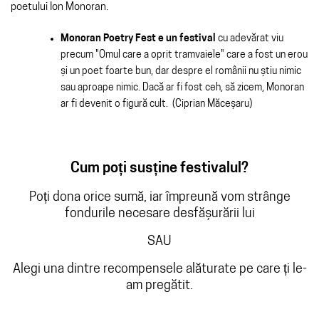
poetului Ion Monoran.
Monoran Poetry Fest e un festival
cu adevărat viu
precum "Omul care a oprit tramvaiele" care a fost un erou
și un poet foarte bun, dar despre el românii nu știu nimic
sau aproape nimic. Dacă ar fi fost ceh, să zicem, Monoran
ar fi devenit o figură cult. (Ciprian Măceșaru)
Cum poți susține festivalul?
Poți dona orice sumă, iar împreună vom strânge
fondurile necesare desfășurării lui
SAU
Alegi una dintre recompensele alăturate pe care ți le-
am pregătit.