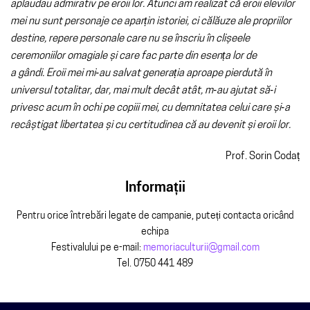
aplaudau admirativ pe eroii lor. Atunci am realizat că eroii elevilor
mei nu sunt personaje ce aparțin istoriei, ci călăuze ale propriilor
destine, repere personale care nu se înscriu în clișeele
ceremoniilor omagiale și care fac parte din esența lor de
a gândi. Eroii mei mi‑au salvat generația aproape pierdută în
universul totalitar, dar, mai mult decât atât, m‑au ajutat să‑i
privesc acum în ochi pe copiii mei, cu demnitatea celui care și‑a
recâștigat libertatea și cu certitudinea că au devenit și eroii lor.
Prof. Sorin Codaț
Informații
Pentru orice întrebări legate de campanie, puteți contacta oricând
echipa
Festivalului pe e-mail:
memoriaculturii@gmail.com
Tel. 0750 441 489