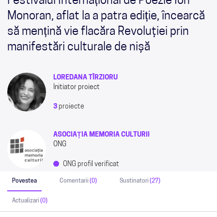
Festivalul Internațional de Poezie Ion
Monoran, aflat la a patra ediție, încearcă
să mențină vie flacăra Revoluţiei prin
manifestări culturale de nișă
LOREDANA TÎRZIORU
Initiator proiect
3
proiecte
ASOCIAȚIA MEMORIA CULTURII
ONG
ONG profil verificat
Povestea
Comentarii
(0)
Sustinatori
(27)
Actualizari
(0)