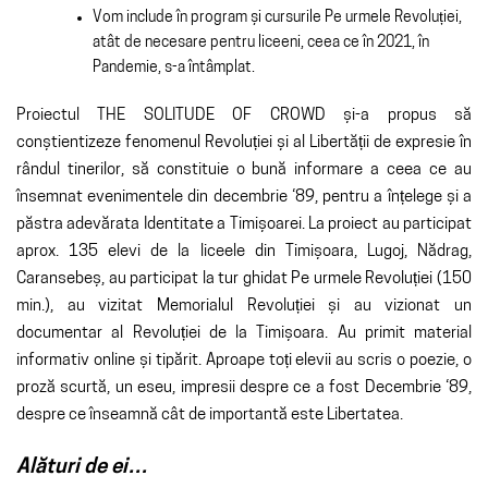
Vom include în program și cursurile Pe urmele Revoluției,
atât de necesare pentru liceeni, ceea ce în 2021, în
Pandemie, s-a întâmplat.
Proiectul THE SOLITUDE OF CROWD și-a propus să
conștientizeze fenomenul Revoluției și al Libertății de expresie în
rândul tinerilor, să constituie o bună informare a ceea ce au
însemnat evenimentele din decembrie ‘89, pentru a înțelege și a
păstra adevărata Identitate a Timișoarei. La proiect au participat
aprox. 135 elevi de la liceele din Timișoara, Lugoj, Nădrag,
Caransebeș, au participat la tur ghidat Pe urmele Revoluției (150
min.), au vizitat Memorialul Revoluției și au vizionat un
documentar al Revoluției de la Timișoara. Au primit material
informativ online și tipărit. Aproape toți elevii au scris o poezie, o
proză scurtă, un eseu, impresii despre ce a fost Decembrie ‘89,
despre ce înseamnă cât de importantă este Libertatea.
Alături de ei…