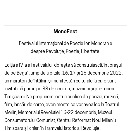
MonoFest
Festivalul Internațional de Poezie Ion Monoran e
despre Revoluție, Poezie, Libertate.
Ediția a IV-a a festivalului, dorește să construiască, în „oraşul
de pe Bega”, timp de trei zile, 16, 17 și 18 decembrie 2022,
un maraton de întâlniri şi manifestări culturale la care sunt
invitaţi să participe 33 de scriitori, muzicieni și prieteni ai
Timișoarei. Ne propunem
lecturi publice de poezie, muzică,
film, lansări de carte, evenimente ce vor avea loc la Teatrul
Merlin, Memorialul Revoluției 16-22 decembrie, Muzeul
Consumatorului Comunist, Centrul Reformat Noul Mileniu
Timisoara și, chiar, în Tramvaiul istoric al Revoluției.