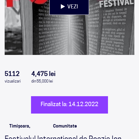
VEZI
0
0
0
0
5112
4,475 lei
vizualizari
din 55,000 lei
Finalizat la: 14.12.2022
Timișoara,
Comunitate