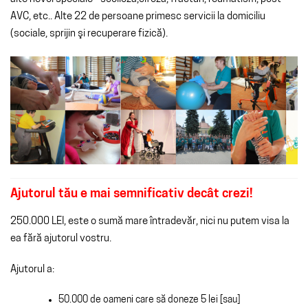
AVC, etc.. Alte 22 de persoane primesc servicii
la
domiciliu
(sociale,
sprijin
şi
recuperare
fizică
).
Ajutorul tău e mai semnificativ decât crezi!
250.000 LEI, este o sumă mare întradevăr, nici nu putem visa la
ea fără ajutorul vostru.
Ajutorul a:
50.000 de oameni care să doneze 5 lei [sau]