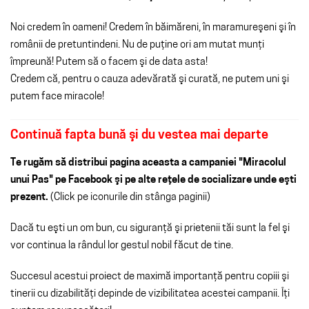
Noi credem în oameni! Credem în băimăreni, în maramureşeni şi în
românii de pretuntindeni. Nu de puţine ori am mutat munţi
împreună! Putem să o facem şi de data asta!
Credem că, pentru o cauza adevărată şi curată, ne putem uni şi
putem face miracole!
Continuă fapta bună şi du vestea mai departe
Te rugăm să distribui pagina aceasta a campaniei "Miracolul
unui Pas" pe Facebook şi pe alte reţele de socializare unde eşti
prezent.
(Click pe iconurile din stânga paginii)
Dacă tu eşti un om bun, cu siguranţă şi prietenii tăi sunt la fel şi
vor continua la rândul lor gestul nobil făcut de tine.
Succesul acestui proiect de maximă importanţă pentru copiii şi
tinerii cu dizabilităţi depinde de vizibilitatea acestei campanii. Îţi