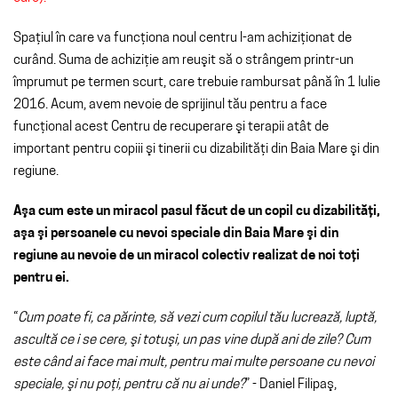
Spaţiul în care va funcţiona noul centru l-am achiziţionat de
curând. Suma de achiziţie am reuşit să o strângem printr-un
împrumut pe termen scurt, care trebuie rambursat până în 1 Iulie
2016. Acum, avem nevoie de sprijinul tău pentru a face
funcţional acest Centru de recuperare şi terapii atât de
important pentru copiii şi tinerii cu dizabilităţi din Baia Mare şi din
regiune.
Aşa cum este un miracol pasul făcut de un copil cu dizabilităţi,
aşa şi persoanele cu nevoi speciale din Baia Mare şi din
regiune au nevoie de un miracol colectiv realizat de noi toţi
pentru ei.
“
Cum poate fi, ca părinte, să vezi cum copilul tău lucrează, luptă,
ascultă ce i se cere, şi totuşi, un pas vine după ani de zile? Cum
este când ai face mai mult, pentru mai multe persoane cu nevoi
speciale, şi nu poţi, pentru că nu ai unde?
” - Daniel Filipaş,