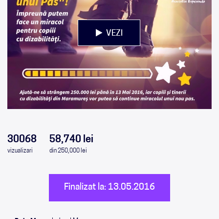
VEZI
0
0
0
0
30068
58,740 lei
vizualizari
din 250,000 lei
Finalizat la: 13.05.2016