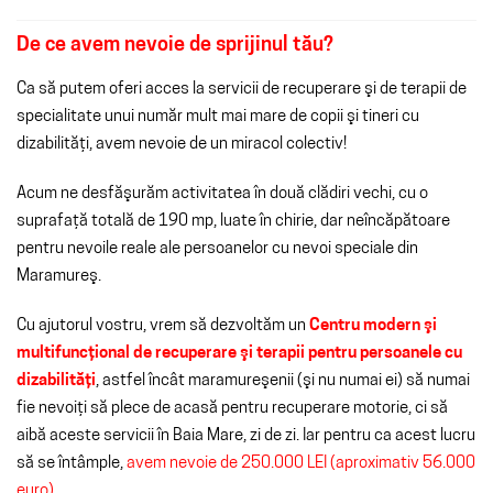
De ce avem nevoie de sprijinul
tău?
Ca să putem oferi acces la servicii de recuperare şi de terapii de
specialitate unui număr mult mai mare de copii şi tineri cu
dizabilităţi, avem nevoie de un miracol colectiv!
Acum ne desfăşurăm activitatea în două clădiri vechi, cu o
suprafaţă totală de 190 mp, luate în chirie, dar neîncăpătoare
pentru nevoile reale ale persoanelor cu nevoi speciale din
Maramureş.
Cu ajutorul vostru, vrem
să
dezvoltăm
un
Centru modern
şi
multifuncţional
de recuperare
şi
terapii pentru persoanele cu
dizabilităţi
,
astfel
încât
maramureşenii
(
şi
nu numai ei)
să
nu
mai
fie
nevoiţi
să
plece de
acasă
pentru recuperare motorie,
ci
să
aibă
aceste servicii
în
Baia
Mare
, zi de zi. Iar pentru
ca
acest lucru
să
se
întâmple
,
avem nevoie de 250.000 LEI (aproximativ 56.000
euro).