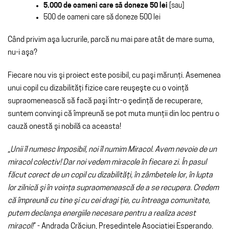
5.000 de oameni care să doneze 50 lei
[sau]
500 de oameni care să doneze 500 lei
Când privim aşa lucrurile, parcă nu mai pare atât de mare suma,
nu-i aşa?
Fiecare nou vis şi proiect este posibil, cu paşi mărunţi. Asemenea
unui copil cu dizabilităţi fizice care reuşeşte cu o voinţă
supraomenească să facă paşi într-o şedinţă de recuperare,
suntem convinşi că împreună se pot muta munţii din loc pentru o
cauză onestă şi nobilă ca aceasta!
„
Unii îl numesc Imposibil, noi îl numim Miracol. Avem nevoie de un
miracol colectiv! Dar noi vedem miracole în fiecare zi. În pasul
făcut corect de un copil cu dizabilităţi, în zâmbetele lor, în lupta
lor zilnică şi în voinţa supraomenească de a se recupera. Credem
că împreună cu tine şi cu cei dragi ţie, cu întreaga comunitate,
putem declanşa energiile necesare pentru a realiza acest
miracol!
” - Andrada Crăciun, Preşedintele Asociaţiei Esperando.