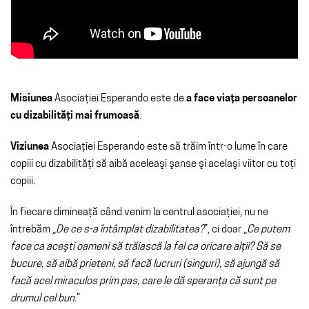
Misiunea
Asociaţiei Esperando este de
a face viaţa persoanelor
cu dizabilităţi mai frumoasă
.
Viziunea
Asociaţiei Esperando este să trăim într-o lume în care
copiii cu dizabilităţi să aibă aceleaşi şanse şi acelaşi viitor cu toţi
copiii.
În fiecare dimineaţă când venim la centrul asociaţiei, nu ne
întrebăm „
De ce s-a întâmplat dizabilitatea?
”, ci doar „
Ce putem
face ca aceşti oameni să trăiască la fel ca oricare alţii? Să se
bucure, să aibă prieteni, să facă lucruri (singuri), să ajungă să
facă acel miraculos prim pas, care le dă speranţa că sunt pe
drumul cel bun.
”