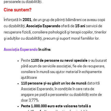
persoanele cu dizabilităţi.
Cine suntem?
Înfiinţată în
2001
, de un grup de părinţi băimăreni ce aveau copii
cu dizabilităţi,
Asociaţia Esperando
oferă de
15 ani
servicii de
recuperare fizică, consiliere psihologică şi terapii copiilor, tinerilor
şi adulţilor cu dizabilităţi, precum şi suport moral familiilor lor.
Asociaţia Esperando
în cifre:
Peste
1100 de persoane cu nevoi speciale
s-au bucurat
până acum de serviciile asociaţiei, fie ele de recuperare,
consiliere în muncă sau ajutor material în echipamente
ajutătoare
110 persoane şi-au găsit un loc de muncă
datorită
Asociaţiei Esperando, în condiţiile în care rata de
angajare pe piaţă a persoanelor cu dizabilităţi este de
doar 3,77%
Peste 1.000.000 euro este valoarea totală a