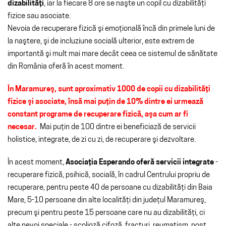
dizabilităţi
, iar la fiecare 8 ore se naşte un copil cu dizabilităţi
fizice sau asociate.
Nevoia de recuperare fizică şi emoţională încă din primele luni de
la naştere, şi de incluziune socială ulterior, este extrem de
importantă şi mult mai mare decât ceea ce sistemul de sănătate
din România oferă în acest moment.
În Maramureş, sunt aproximativ 1000 de copii cu dizabilităţi
fizice şi asociate, însă mai puţin de 10% dintre ei urmează
constant programe de recuperare fizică, aşa cum ar fi
necesar.
Mai
puţin
de 100 dintre ei
beneficiază
de servicii
holistice, integrate, de zi cu zi, de recuperare
şi
dezvoltare.
În
acest moment,
Asociaţia
Esperando
oferă
servicii integrate
-
recuperare
fizică
,
psihică
,
socială
,
în
cadrul Centrului propriu de
recuperare, pentru
peste
40 de persoane cu
dizabilităţi
din
Baia
Mare
, 5-10 persoane
din
alte
localităţi
din
judeţul
Maramureş
,
precum
şi
pentru
peste
15 persoane
care
nu au
dizabilităţi
,
ci
alte nevoi speciale -
scolioză
,
cifoză
, fracturi, reumatism, post