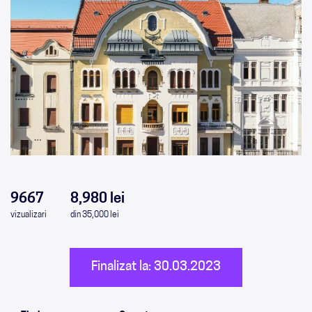
0
0
0
0
9667
8,980 lei
vizualizari
din 35,000 lei
Finalizat la: 30.03.2023