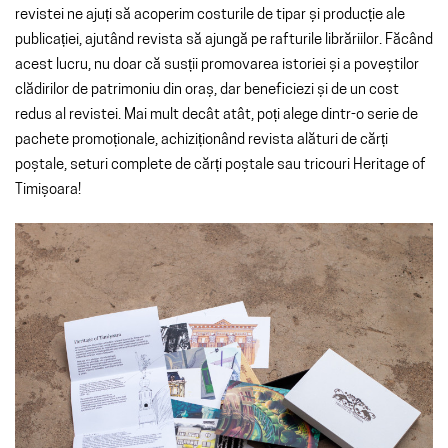
revistei ne ajuți să acoperim costurile de tipar și producție ale
publicației, ajutând revista să ajungă pe rafturile librăriilor. Făcând
acest lucru, nu doar că susții promovarea istoriei și a poveștilor
clădirilor de patrimoniu din oraș, dar beneficiezi și de un cost
redus al revistei. Mai mult decât atât, poți alege dintr-o serie de
pachete promoționale, achiziționând revista alături de cărți
poștale, seturi complete de cărți poștale sau tricouri Heritage of
Timișoara!