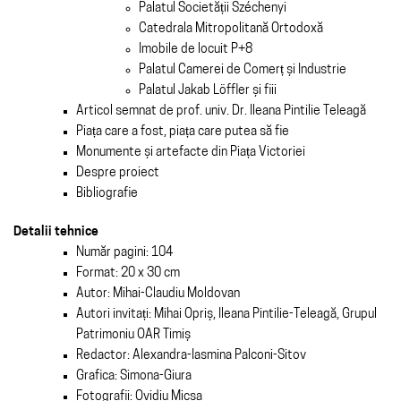
Palatul Societății Széchenyi
Catedrala Mitropolitană Ortodoxă
Imobile de locuit P+8
Palatul Camerei de Comerț și Industrie
Palatul Jakab Löffler și fiii
Articol semnat de prof. univ. Dr. Ileana Pintilie Teleagă
Piața care a fost, piața care putea să fie
Monumente și artefacte din Piața Victoriei
Despre proiect
Bibliografie
Detalii tehnice
Număr pagini: 104
Format: 20 x 30 cm
Autor: Mihai-Claudiu Moldovan
Autori invitați: Mihai Opriș, Ileana Pintilie-Teleagă, Grupul
Patrimoniu OAR Timiș
Redactor: Alexandra-Iasmina Palconi-Sitov
Grafica: Simona-Giura
Fotografii: Ovidiu Micșa