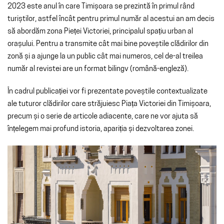
2023 este anul în care Timișoara se prezintă în primul rând
turiștilor, astfel încât pentru primul număr al acestui an am decis
să abordăm zona Pieței Victoriei, principalul spațiu urban al
orașului. Pentru a transmite cât mai bine poveștile clădirilor din
zonă și a ajunge la un public cât mai numeros, cel de-al treilea
număr al revistei are un format bilingv (română-engleză).
În cadrul publicației vor fi prezentate poveștile contextualizate
ale tuturor clădirilor care străjuiesc Piața Victoriei din Timișoara,
precum și o serie de articole adiacente, care ne vor ajuta să
înțelegem mai profund istoria, apariția și dezvoltarea zonei.