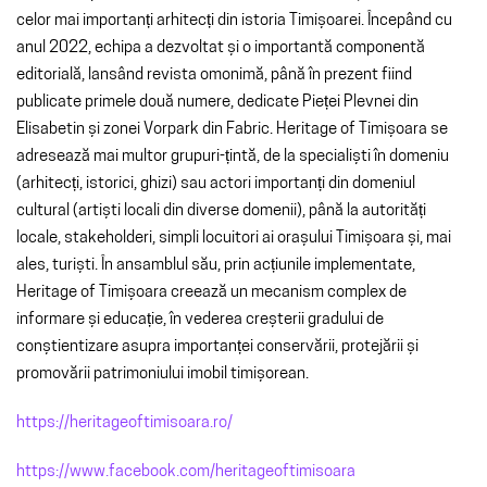
celor mai importanți arhitecți din istoria Timișoarei. Începând cu
anul 2022, echipa a dezvoltat și o importantă componentă
editorială, lansând revista omonimă, până în prezent fiind
publicate primele două numere, dedicate Pieței Plevnei din
Elisabetin și zonei Vorpark din Fabric. Heritage of Timișoara se
adresează mai multor grupuri-țintă, de la specialiști în domeniu
(arhitecți, istorici, ghizi) sau actori importanți din domeniul
cultural (artiști locali din diverse domenii), până la autorități
locale, stakeholderi, simpli locuitori ai orașului Timișoara și, mai
ales, turiști. În ansamblul său, prin acțiunile implementate,
Heritage of Timișoara creează un mecanism complex de
informare și educație, în vederea creșterii gradului de
conștientizare asupra importanței conservării, protejării și
promovării patrimoniului imobil timișorean.
https://heritageoftimisoara.ro/
https://www.facebook.com/heritageoftimisoara