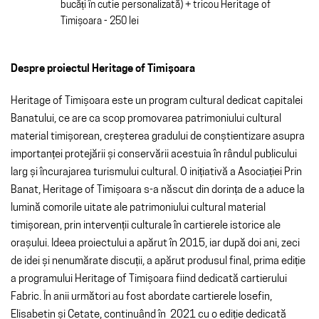
bucăți în cutie personalizată) + tricou Heritage of
Timișoara - 250 lei
Despre proiectul Heritage of Timișoara
Heritage of Timișoara este un program cultural dedicat capitalei
Banatului, ce are ca scop promovarea patrimoniului cultural
material timișorean, creșterea gradului de conștientizare asupra
importanței protejării și conservării acestuia în rândul publicului
larg și încurajarea turismului cultural. O inițiativă a Asociației Prin
Banat, Heritage of Timișoara s-a născut din dorința de a aduce la
lumină comorile uitate ale patrimoniului cultural material
timișorean, prin intervenții culturale în cartierele istorice ale
orașului. Ideea proiectului a apărut în 2015, iar după doi ani, zeci
de idei și nenumărate discuții, a apărut produsul final, prima ediție
a programului Heritage of Timișoara fiind dedicată cartierului
Fabric. În anii următori au fost abordate cartierele Iosefin,
Elisabetin și Cetate, continuând în 2021 cu o ediție dedicată