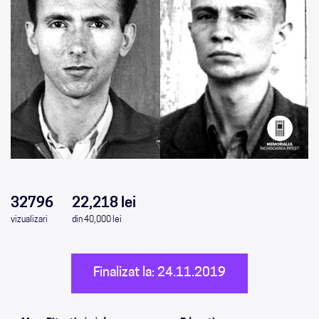
0
0
0
0
32796
22,218 lei
vizualizari
din 40,000 lei
Finalizat la: 24.11.2019