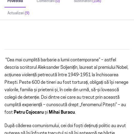
Povestea
Comentarii
(0)
Sustinatori
(106)
Actualizari
(9)
"Cea mai cumplită barbarie a lumii contemporane” – astfel
descria scriitorul Aleksander Soljenițîn, laureat al premiului Nobel,
acțiunea violență petrecută între 1949-1951 la închisoarea
Pitești. Peste 600 de tineri au fost torturați, obligați să își renege
valorile, familia și prietenii și, în cele din urmă, să-și lovească
colegii de detenție. Doi dintre cei care au trecut prin această
cumplită experiență – cunoscută drept „fenomenul Pitești” – au
fost
Petru Cojocaru
și
Mihai Buracu
.
După căderea comunismului, cei doi foști deținuți politic au avut
puterea să își înfrunte trecutul și să își aștearnă pe hârtie