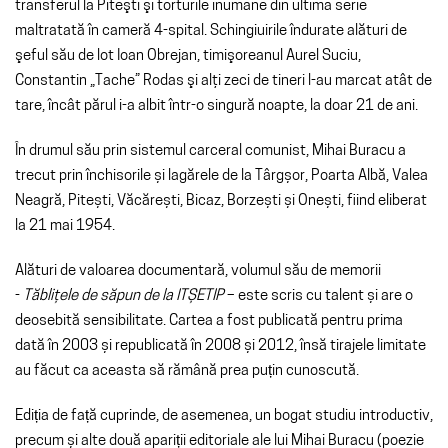
transferul la Piteşti şi torturile inumane din ultima serie
maltratată în cameră 4-spital. Schingiuirile îndurate alături de
şeful său de lot Ioan Obrejan, timişoreanul Aurel Suciu,
Constantin „Tache” Rodas şi alţi zeci de tineri l-au marcat atât de
tare, încât părul i-a albit într-o singură noapte, la doar 21 de ani.
În drumul său prin sistemul carceral comunist, Mihai Buracu a
trecut prin închisorile și lagărele de la Târgșor, Poarta Albă, Valea
Neagră, Pitești, Văcărești, Bicaz, Borzești și Onești, fiind eliberat
la 21 mai 1954.
Alături de valoarea documentară, volumul său de memorii
-
Tăbliţele de săpun de la ITȘETIP
– este scris cu talent și are o
deosebită sensibilitate. Cartea a fost publicată pentru prima
dată în 2003 și republicată în 2008 și 2012, însă tirajele limitate
au făcut ca aceasta să rămână prea puțin cunoscută.
Ediția de față cuprinde, de asemenea, un bogat studiu introductiv,
precum și alte două apariții editoriale ale lui Mihai Buracu (poezie