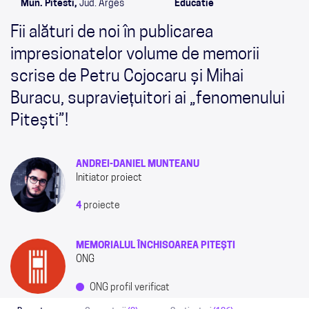
Mun. Pitesti,
Jud. Arges
Educatie
Fii alături de noi în publicarea
impresionatelor volume de memorii
scrise de Petru Cojocaru și Mihai
Buracu, supraviețuitori ai „fenomenului
Pitești”!
ANDREI-DANIEL MUNTEANU
Initiator proiect
4
proiecte
MEMORIALUL ÎNCHISOAREA PITEȘTI
ONG
ONG profil verificat