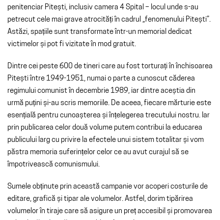
penitenciar Pitești, inclusiv camera 4 Spital – locul unde s-au
petrecut cele mai grave atrocități în cadrul „fenomenului Pitești”.
Astăzi, spațiile sunt transformate într-un memorial dedicat
victimelor și pot fi vizitate în mod gratuit.
Dintre cei peste 600 de tineri care au fost torturați în închisoarea
Pitești între 1949-1951, numai o parte a cunoscut căderea
regimului comunist în decembrie 1989, iar dintre aceștia din
urmă puțini și-au scris memoriile. De aceea, fiecare mărturie este
esențială pentru cunoașterea și înțelegerea trecutului nostru. Iar
prin publicarea celor două volume putem contribui la educarea
publicului larg cu privire la efectele unui sistem totalitar și vom
păstra memoria suferințelor celor ce au avut curajul să se
împotrivească comunismului.
Sumele obținute prin această campanie vor acoperi costurile de
editare, grafică și tipar ale volumelor. Astfel, dorim tipărirea
volumelor în tiraje care să asigure un preț accesibil și promovarea