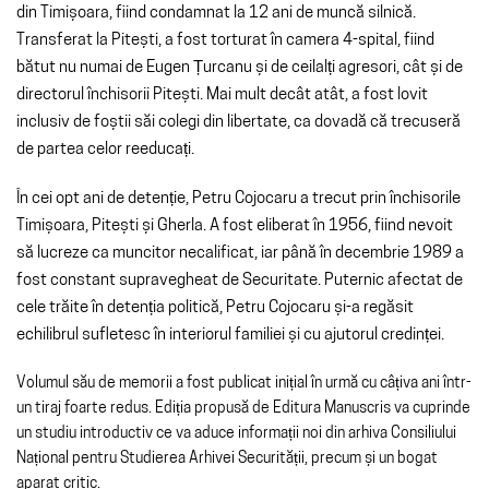
din Timișoara, fiind condamnat la 12 ani de muncă silnică.
Transferat la Pitești, a fost torturat în camera 4-spital, fiind
bătut nu numai de Eugen Țurcanu și de ceilalți agresori, cât și de
directorul închisorii Pitești. Mai mult decât atât, a fost lovit
inclusiv de foștii săi colegi din libertate, ca dovadă că trecuseră
de partea celor reeducați.
În cei opt ani de detenție, Petru Cojocaru a trecut prin închisorile
Timișoara, Pitești și Gherla. A fost eliberat în 1956, fiind nevoit
să lucreze ca muncitor necalificat, iar până în decembrie 1989 a
fost constant supravegheat de Securitate. Puternic afectat de
cele trăite în detenția politică, Petru Cojocaru și-a regăsit
echilibrul sufletesc în interiorul familiei și cu ajutorul credinței.
Volumul său de memorii a fost publicat inițial în urmă cu câțiva ani într-
un tiraj foarte redus. Ediția propusă de Editura Manuscris va cuprinde
un studiu introductiv ce va aduce informații noi din arhiva Consiliului
Național pentru Studierea Arhivei Securității, precum și un bogat
aparat critic.