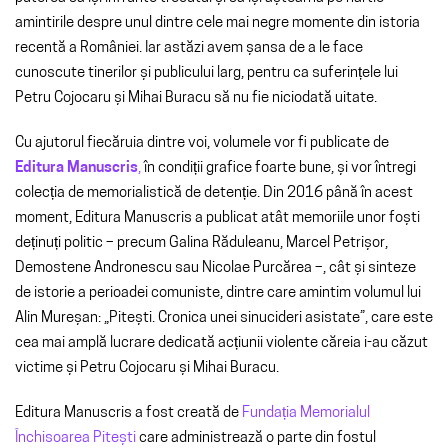
amintirile despre unul dintre cele mai negre momente din istoria
recentă a României. Iar astăzi avem șansa de a le face
cunoscute tinerilor și publicului larg, pentru ca suferințele lui
Petru Cojocaru și Mihai Buracu să nu fie niciodată uitate.
Cu ajutorul fiecăruia dintre voi, volumele vor fi publicate de
Editura Manuscris
,
în condiții grafice foarte bune, și vor întregi
colecția de memorialistică de detenție. Din 2016 până în acest
moment, Editura Manuscris a publicat atât memoriile unor foști
deținuți politic – precum Galina Răduleanu, Marcel Petrișor,
Demostene Andronescu sau Nicolae Purcărea –, cât și sinteze
de istorie a perioadei comuniste, dintre care amintim volumul lui
Alin Mureșan: „Pitești. Cronica unei sinucideri asistate”, care este
cea mai amplă lucrare dedicată acțiunii violente căreia i-au căzut
victime și Petru Cojocaru și Mihai Buracu.
Editura Manuscris a fost creată de
Fundația Memorialul
Închisoarea Pitești
care administrează o parte din fostul