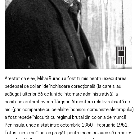
Arestat ca elev, Mihai Buracu a fost trimis pentru executarea
pedepsei de doi ani de închisoare corecțională (la care s-au
adăugat ulterior 36 de luni de internare administrativă) la
penitenciarul prahovean Târgşor. Atmosfera relativ relaxată de
aici (prin comparație cu celelalte închisori comuniste ale timpului)
a fost repede înlocuită cu regimul brutal din colonia de muncă
Peninsula, unde a stat între octombrie 1950 – februarie 1951.
Totuşi, nimic nu îl putea pregăti pentru ceea ce avea să urmeze: