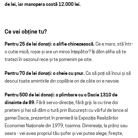
de lei, iar manopera costă 12.000 lei.
Ce vei obține tu?
Pentru 25 de lei donați: o
alifie chinezească.
Ce e maro, stă într-
o cutie mică, roșie și are un miros înțepător? Îți dăm alifia să te
tratezi în sezonul rece și te pomenim pe site.
Pentru 70 de lei donați: o cheie cu șnur.
Ca să poți să încui și să
descui toate amintirile din copilărie ori de câte ori e nevoie.
Pentru 500 de lei donați: o plimbare cu o Dacie 1310 de
dinainte de 89.
Fără
servo-direcție, fără griji. Ia cu tine doi
prieteni și hai să dăm o tură prin București cu vârful de lance al
gamei Dacia, prezentat în premieră la Expoziția Realizărilor
Economiei Naționale din 1979, toamna. Dimineața, la prânz sau
seara - vei avea propriul tău șofer și vei putea alege, firește,