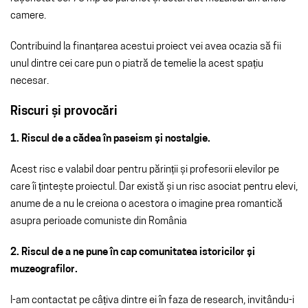
camere.
Contribuind la finanțarea acestui proiect vei avea ocazia să fii
unul dintre cei care pun o piatră de temelie la acest spațiu
necesar.
Riscuri și provocări
1. Riscul de a cădea în paseism și nostalgie.
Acest risc e valabil doar pentru părinții și profesorii elevilor pe
care îi țintește proiectul. Dar există și un risc asociat pentru elevi,
anume de a nu le creiona o acestora o imagine prea romantică
asupra perioade comuniste din România
2. Riscul de a ne pune în cap comunitatea istoricilor și
muzeografilor.
I-am contactat pe câțiva dintre ei în faza de research, invitându-i