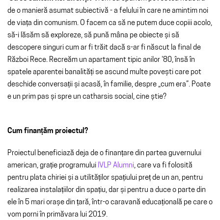
de o manieră asumat subiectivă - a felului în care ne amintim noi
de viața din comunism. O facem ca să ne putem duce copiii acolo,
să-i lăsăm să exploreze, să pună mâna pe obiecte și să
descopere singuri cum ar fi trăit dacă s-ar fi născut la final de
Război Rece. Recreăm un apartament tipic anilor ‘80, însă în
spatele aparentei banalități se ascund multe povești care pot
deschide conversații și acasă, în familie, despre „cum era”. Poate
e un prim pas și spre un catharsis social, cine știe?
Cum finanțăm proiectul?
Proiectul beneficiază deja de o finanțare din partea guvernului
american, grație programului
IVLP Alumni
, care va fi folosită
pentru plata chiriei și a utilităților spațiului preț de un an, pentru
realizarea instalațiilor din spațiu, dar și pentru a duce o parte din
ele în 5 mari orașe din țară, într-o caravană educațională pe care o
vom porni în primăvara lui 2019.