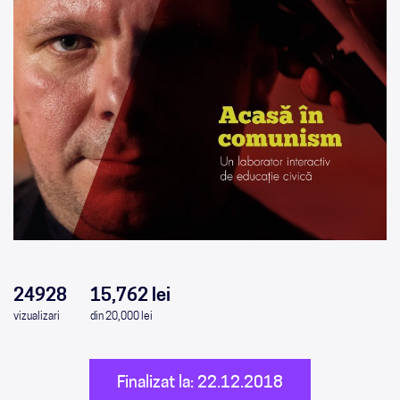
0
0
0
0
24928
15,762 lei
vizualizari
din 20,000 lei
Finalizat la: 22.12.2018