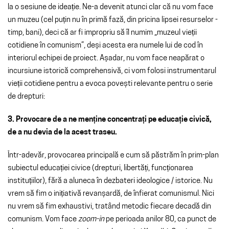
la o sesiune de ideație. Ne-a devenit atunci clar că nu vom face
un muzeu (cel puțin nu în primă fază, din pricina lipsei resurselor -
timp, bani), deci că ar fi impropriu să îl numim „muzeul vieții
cotidiene în comunism”, deși acesta era numele lui de cod în
interiorul echipei de proiect. Așadar, nu vom face neapărat o
incursiune istorică comprehensivă, ci vom folosi instrumentarul
vieții cotidiene pentru a evoca povești relevante pentru o serie
de drepturi:
3. Provocare de a ne menține concentrați pe educație civică,
de a nu devia de la acest traseu.
Într-adevăr, provocarea principală e cum să păstrăm în prim-plan
subiectul educației civice (drepturi, libertăți, funcționarea
instituțiilor), fără a aluneca în dezbateri ideologice / istorice. Nu
vrem să fim o inițiativă revanșardă, de înfierat comunismul. Nici
nu vrem să fim exhaustivi, tratând metodic fiecare decadă din
comunism. Vom face
zoom-in
pe perioada anilor 80, ca punct de