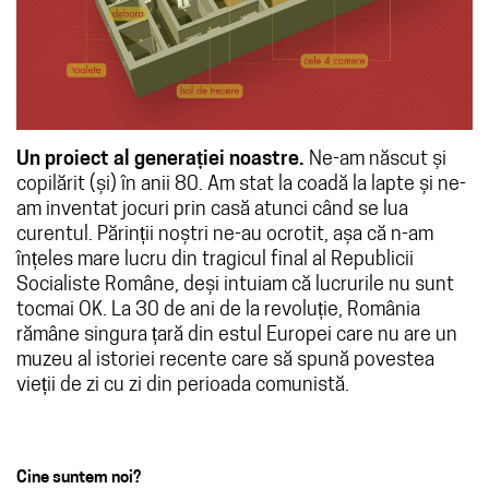
Un proiect al generației noastre.
Ne-am născut și
copilărit (și) în anii 80. Am stat la coadă la lapte și ne-
am inventat jocuri prin casă atunci când se lua
curentul. Părinții noștri ne-au ocrotit, așa că n-am
înțeles mare lucru din tragicul final al Republicii
Socialiste Române, deși intuiam că lucrurile nu sunt
tocmai OK. La 30 de ani de la revoluție, România
rămâne singura țară din estul Europei care nu are un
muzeu al istoriei recente care să spună povestea
vieții de zi cu zi din perioada comunistă.
Cine suntem noi?