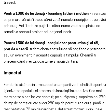
traseul.
Pentru 1000 de lei donați - founding father / mother
: F
ii vanitos
ca primarul căruia îi place să-și vadă numele inscripționat pe plăci
prin oraș. Vei fi printre puținii al căror nume va sta pe piatra de
temelie a acestui proiect educațional inedit.
Pentru 1500 de lei donați - spațiul doar pentru tine și ai tăi,
preț de o seară
. Îți dăm cheia spațiului ca să poți face o petrecere
sau un eveniment în această capsulă a timpului. Cheamă-ți
prietenii când vrei tu, doar zi-ne și nouă din timp
Impactul
Fondurile strânse în urma aceste campanii vor fi cheltuite pentru
igienizarea spațiului și crearea de instalații interactive. Cea mai
mare parte a banilor vor cheltuiți pe curățarea și vopsirea cei 270
de mp de pereți cu var și cei 280 mp de pereți cu calciu și până la
rașchetat cei 73 mp de parchet și detartrat mozaicul din unele