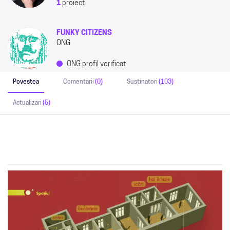
1
proiect
FUNKY CITIZENS
ONG
ONG profil verificat
Povestea
Comentarii
(0)
Sustinatori
(103)
Actualizari
(5)