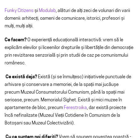
Funky Citizens
și
Modulab
, alături de alți zeci de volunari din varii
domenii: arhitecți, oameni de comunicare, istorici, profesori și
mulți, mulți alții.
Ce facem?
O experiență educațională interactivă: vrem să le
explicăm elevilor și liceenilor drepturile și libertățile din democrație
prin revizitarea senzorială și prin studii de caz pe comunismului
românesc.
Ce există deja?
Există (și se înmulțesc) inițiativele punctuale de
arhivare și conservare a memoriei, de la spații mai jucăușe
precum Muzeul Consumatorului Comunism, până la spații mai
serioase, precum. Memorialul Sighet. Există și mici muzee în
apartamente de bloc, precum
Ferestroika
, dar există proiecte
încă nefinalizate (Muzeul Vieții Cotidiene în Comunism de la
Botoșani sau Muzeul Colectivizării).
Cu ce suntem noi diferiți?
Vrem să spunem povestea noastră -