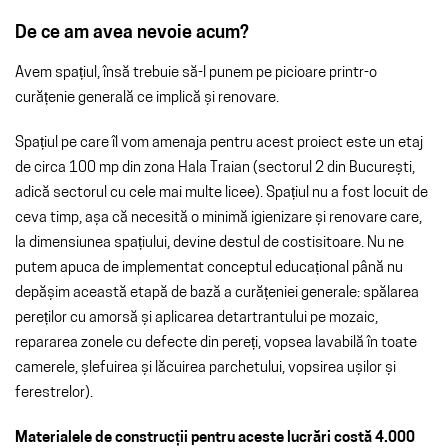
De ce am avea nevoie acum?
Avem spațiul, însă trebuie să-l punem pe picioare printr-o
curățenie generală ce implică și renovare.
Spațiul pe care îl vom amenaja pentru acest proiect
este un etaj
de circa 100 mp din zona Hala Traian (sectorul 2 din București,
adică sectorul cu cele mai multe licee). Spațiul nu a fost locuit de
ceva timp, așa că necesită o minimă igienizare și renovare care,
la dimensiunea spațiului, devine destul de costisitoare. Nu ne
putem apuca de implementat conceptul educațional până nu
depășim această etapă de bază a curățeniei generale:
spălarea
pereților cu amorsă și aplicarea
detartrantului pe mozaic
,
repararea zonele cu defecte din pereți, vopsea lavabilă în toate
camerele, șlefuirea și lăcuirea parchetului, vopsirea ușilor și
ferestrelor).
Materialele de construcții pentru aceste lucrări costă 4.000