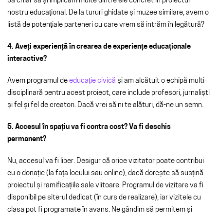
ba chiar să și implicăm multe dintre ele concret în proiectul
nostru educațional. De la tururi ghidate și muzee similare, avem o
listă de potențiale parteneri cu care vrem să intrăm în legătură?
4. Aveți experiență în crearea de experiențe educaționale
interactive?
Avem programul de
educație civică
și am alcătuit o echipă multi-
disciplinară pentru acest proiect, care include profesori, jurnaliști
și fel și fel de creatori. Dacă vrei să ni te alături, dă-ne un semn.
5. Accesul în spațiu va fi contra cost? Va fi deschis
permanent?
Nu, accesul va fi liber. Desigur că orice vizitator poate contribui
cu o donație (la fața locului sau online), dacă dorește să susțină
proiectul și ramificațiile sale viitoare. Programul de vizitare va fi
disponibil pe site-ul dedicat (în curs de realizare), iar vizitele cu
clasa pot fi programate în avans. Ne gândim să permitem și