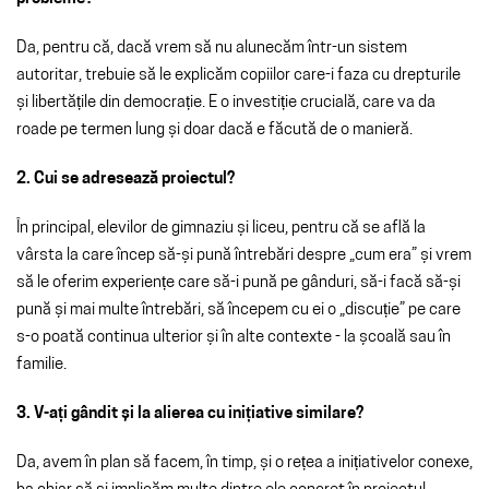
Da, pentru că, dacă vrem să nu alunecăm într-un sistem
autoritar, trebuie să le explicăm copiilor care-i faza cu drepturile
și libertățile din democrație. E o investiție crucială, care va da
roade pe termen lung și doar dacă e făcută de o manieră.
2. Cui se adresează proiectul?
În principal, elevilor de gimnaziu și liceu, pentru că se află la
vârsta la care încep să-și pună întrebări despre „cum era” și vrem
să le oferim experiențe care să-i pună pe gânduri, să-i facă să-și
pună și mai multe întrebări, să începem cu ei o „discuție” pe care
s-o poată continua ulterior și în alte contexte - la școală sau în
familie.
3. V-ați gândit și la alierea cu inițiative similare?
Da, avem în plan să facem, în timp, și o rețea a inițiativelor conexe,