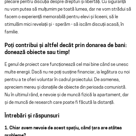
plecare pentru discuția despre drepturi și libertăți. Cu siguranță
nu vom putea să mulțumim pe toată lumea, dar ne vom strădui să
facem o experiență memorabilă pentru elevi și liceeni, să le
stimulăm mici revelații și - sperăm - să iscăm discuții acasă, în
familie.
Poți contribui și altfel decât prin donarea de bani:
donează obiecte sau timp!
E genul de proiect care funcționează cel mai bine când se unesc
multe energii. Dacă nu ne poți susține financiar, ia legătura cu noi
pentru a te oferi voluntar în cadrul proiectului. De asmenea,
apreciem mereu și donațiile de obiecte din perioada comunistă.
Nu în ultimul rând, e nevoie și de muncă fizică la apartament, dar
și de muncă de research care poate fi făcută la distanță.
Întrebări și răspunsuri
1. Chiar avem nevoie de acest spațiu, când țara are atâtea
probleme?