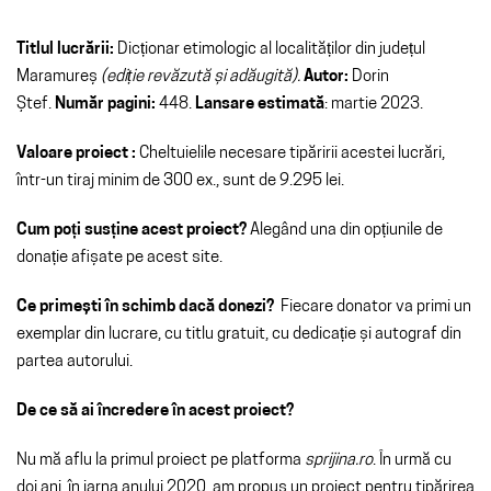
Titlul lucrării:
Dicționar etimologic al localităților din județul
Maramureș
(ediție revăzută și adăugită).
Autor:
Dorin
Ștef.
Număr pagini:
448.
Lansare estimată
: martie 2023.
Valoare proiect :
Cheltuielile necesare tipăririi acestei lucrări,
într-un tiraj minim de 300 ex., sunt de 9.295 lei.
Cum poți susține acest proiect?
Alegând una din opțiunile de
donație afișate pe acest site.
Ce primești în schimb dacă donezi?
Fiecare donator va primi un
exemplar din lucrare, cu titlu gratuit, cu dedicație și autograf din
partea autorului.
De ce să ai încredere în acest proiect?
Nu mă aflu la primul proiect pe platforma
sprijina.ro
. În urmă cu
doi ani, în iarna anului 2020, am propus un proiect pentru tipărirea