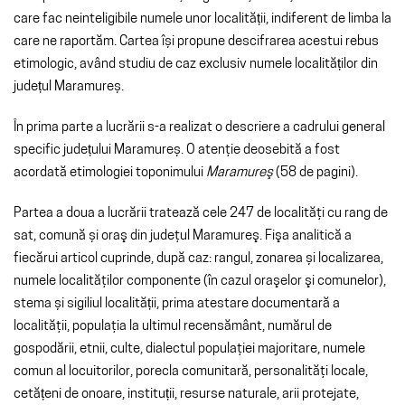
care fac neinteligibile numele unor localității, indiferent de limba la
care ne raportăm. Cartea își propune descifrarea acestui rebus
etimologic, având studiu de caz exclusiv numele localităților din
județul Maramureș.
În prima parte a lucrării s-a realizat o descriere a cadrului general
specific județului Maramureș. O atenţie deosebită a fost
acordată etimologiei toponimului
Maramureş
(58 de pagini).
Partea a doua a lucrării tratează cele 247 de localităţi cu rang de
sat, comună și oraş din judeţul Maramureş. Fişa analitică a
fiecărui articol cu­prinde, după caz: rangul, zonarea și localizarea,
numele localităţilor compo­nente (în cazul oraşelor şi comunelor),
stema și sigiliul localității, prima atestare docu­mentară a
localităţii, populaţia la ultimul recen­sământ, numărul de
gospodării, etnii, culte, dialectul popu­laţiei majoritare, numele
comun al locuitorilor, porecla comunitară, personalităţi locale,
cetățeni de onoare, instituții, resurse naturale, arii protejate,