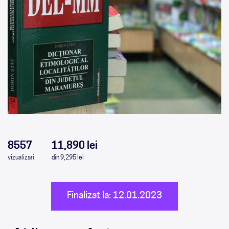
0
0
0
0
8557
11,890 lei
vizualizari
din 9,295 lei
Finalizat la: 12.01.2023