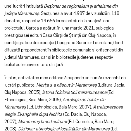
unei lucrări intitulată
Dicționar de regionalism și arhaisme din
județul Maramureș
. Secțiunea a avut 4.987 de vizualizări, 118
donatori, respectiv 14.666 lei colectați de la susținătorii
proiectului. Cartea a apărut, în luna martie 2021, sub egida
prestigioasei edituri Casa Cărții de Știință din Cluj-Napoca, în
condiții grafice de excepție (Tipografia Surorilor Lauretane) fiind
difuzată preponderent în bibliotecile comunale și orășenești din
județul Maramureș, dar și în bibliotecile județene, respectiv
bibliotecile universitare din țară.
În plus, activitatea mea editorială cuprinde un număr rezonabil de
lucrări publicate:
Miorița s-a născut în Maramureș
(Editura Dacia,
Cluj Napoca, 2005),
Istoria folcloristicii maramureșene
(Ed.
Ethnologica, Baia Mare, 2006),
Antologie de folclor din
Maramureș
(Ed. Ethnologica, Baia Mare, 2007),
A treisprezecea
elegie. Evanghelia după Nichita
(Ed. Dacia, Cluj Napoca,
2007),
Maramureș brand cultural
(Ed. Cornelius, Baia Mare,
2008),
Dicționar etimologic al localităților din Maramureș
(Ed.