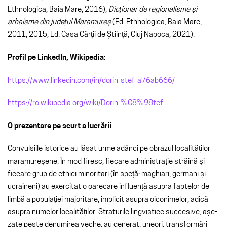
Ethnologica, Baia Mare, 2016),
Dicționar de regionalisme și
arhaisme din județul Maramureș
(Ed. Ethnologica, Baia Mare,
2011; 2015; Ed. Casa Cărții de Știință, Cluj Napoca, 2021).
Profil pe LinkedIn, Wikipedia:
https://www.linkedin.com/in/dorin-stef-a76ab666/
https://ro.wikipedia.org/wiki/Dorin_%C8%98tef
O prezentare pe scurt a lucrării
Convulsiile istorice au lăsat urme adânci pe obrazul localităților
mara­mu­reșene. În mod firesc, fiecare admi­nistrație străină și
fiecare grup de etnici mi­noritari (în speță: maghiari, germani și
ucraineni) au exercitat o oarecare influență asupra faptelor de
limbă a populației majoritare, implicit asupra oico­nimelor, adică
asupra numelor localităților. Straturile ling­vistice suc­ce­sive, așe­
zate peste denumirea veche, au generat, uneori, transformări