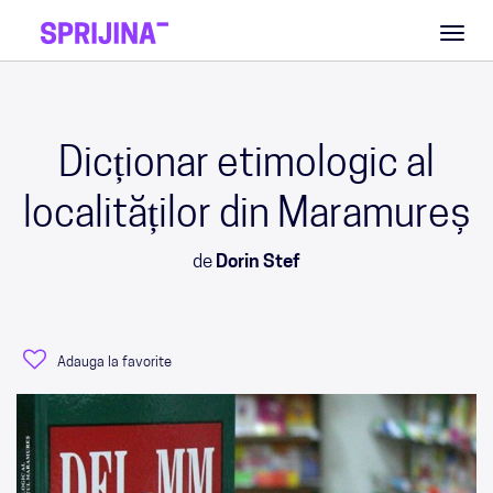
Toggl
naviga
Dicționar etimologic al
localităților din Maramureș
de
Dorin Stef
Adauga la favorite